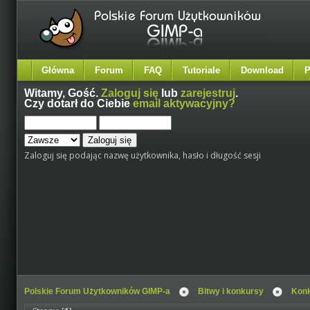
Główna
Forum
FAQ
Tutoriale
Download
P
Witamy,
Gość
.
Zaloguj się
lub
zarejestruj
.
Czy dotarł do Ciebie
email aktywacyjny?
Zaloguj się podając nazwę użytkownika, hasło i długość sesji
Polskie Forum Użytkowników GIMP-a
Bitwy i konkursy
Kon