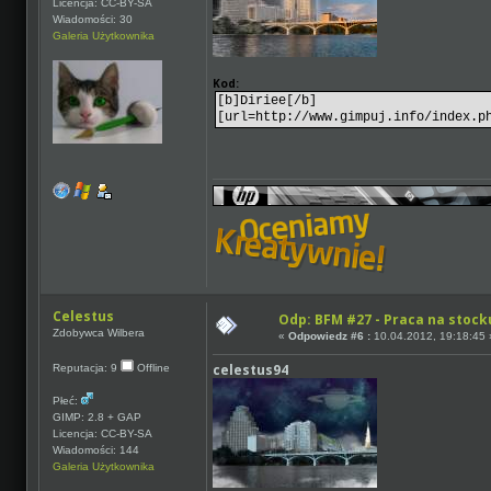
Licencja: CC-BY-SA
Wiadomości: 30
Galeria Użytkownika
Kod:
[b]Diriee[/b]
[url=http://www.gimpuj.info/index.p
Celestus
Odp: BFM #27 - Praca na stocku
Zdobywca Wilbera
«
Odpowiedz #6 :
10.04.2012, 19:18:45 
celestus94
Reputacja: 9
Offline
Płeć:
GIMP: 2.8 + GAP
Licencja: CC-BY-SA
Wiadomości: 144
Galeria Użytkownika