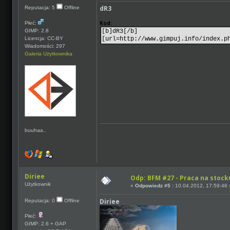
dR3
Reputacja: 5
Offline
Kod:
Płeć:
GIMP: 2.8
[b]dR3[/b]
Licencja: CC-BY
[url=http://www.gimpuj.info/index.p
Wiadomości: 297
Galeria Użytkownika
buuhaa..
Diriee
Odp: BFM #27 - Praca na stocku
Użytkownik
«
Odpowiedz #5 :
10.04.2012, 17:59:46 
Diriee
Reputacja: 0
Offline
Płeć:
GIMP: 2.6 + GAP