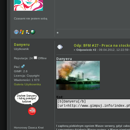
Czasami nie jestem sobą
★
Danyeru
Odp: BFM #27 - Praca na stocku
Użytkownik
«
Odpowiedz #2 :
09.04.2012, 12:22:59 
Danyeru
Reputacja: 24
Offline
Płeć:
GIMP: 2.6
Licencja: Copyright
Wiadomości: 1 673
Galeria Użytkownika
Kod:
[b]Danyeru[/b]
[url=http://www.gimpuj.info/index.p
I zapłoną piekielnym ogniem Wasze serwery, gdyż zabez
Honorowy Dawca Krwi
I zaprzestaną działania Wasze routery, a Wasze niewiast