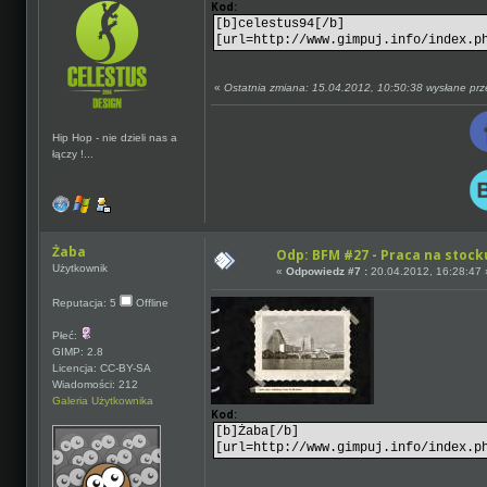
Kod:
[b]celestus94[/b]
[url=http://www.gimpuj.info/index.p
«
Ostatnia zmiana: 15.04.2012, 10:50:38 wysłane pr
Hip Hop - nie dzieli nas a
łączy !...
Żaba
Odp: BFM #27 - Praca na stocku
Użytkownik
«
Odpowiedz #7 :
20.04.2012, 16:28:47 
Reputacja: 5
Offline
Płeć:
GIMP: 2.8
Licencja: CC-BY-SA
Wiadomości: 212
Galeria Użytkownika
Kod:
[b]Żaba[/b]
[url=http://www.gimpuj.info/index.p