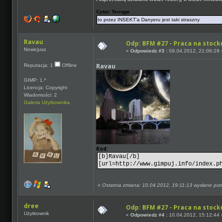
Cytat: Terrqge
to przez INSEKT'a Danyeru jest taki straszny
Ravau
Odp: BFM #27 - Praca na stocku
Nowicjusz
«
Odpowiedz #3 :
09.04.2012, 21:06:29 
Ravau
Reputacja: 1
Offline
GIMP: 1.*
Licencja: Copyright
Wiadomości: 2
Galeria Użytkownika
Kod:
[b]Ravau[/b]
[url=http://www.gimpuj.info/index.p
«
Ostatnia zmiana: 10.04.2012, 19:11:13 wysłane pr
dree
Odp: BFM #27 - Praca na stocku
Użytkownik
«
Odpowiedz #4 :
10.04.2012, 15:12:44 