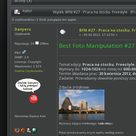
Strony: [
1
]
Autor
Wątek: BFM #27 - Praca na stocku. Freestyle. (P
0 użytkowników i 1 Gość przegląda ten wątek.
Danyeru
BFM #27 - Praca na stocku. Fr
Użytkownik
«
:
06.04.2012, 17:12:51 »
Best Foto Manipulation #27
Reputacja: 24
Offline
Płeć:
GIMP: 2.6
Licencja: Copyright
Temat edycji:
Praca na stocku. Freestyle.
Wiadomości: 1 673
Wymiary do:
1024
x
1024
nie mniej niż
600
x
60
Galeria Użytkownika
Termin składania prac:
20 kwietnia 2012, d
Zadanie:
Przerabiamy dowolnie poniższy stock
Zdjęcie źródłowe:
Honorowy Dawca Krwi
Wymiary zdjęcia źródłowego:
1440
x
960
px
Prace zamieszczamy w tym wątku, według wzoru: