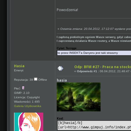
Powodzenia!
«
Ostatnia zmiana: 20.04.2012, 17:12:07 wysłane pr
I zapłoną piekielnym ogniem Wasze serwery, gdyż zabez
I zaprzestaną działania Wasze routery, a Wasze niewiast
Cytat: Terrqge
to przez INSEKT'a Danyeru jest taki straszny
Hasia
Odp: BFM #27 - Praca na stocku
Emeryt
«
Odpowiedz #1 :
06.04.2012, 21:46:47 
hasia
Reputacja: 39
Offline
Płeć:
GIMP: 2.10
Licencja: Copyright
Wiadomości: 1 495
Galeria Użytkownika
Kod:
[b]hasia[/b]
[url=http://www.gimpuj.info/index.p