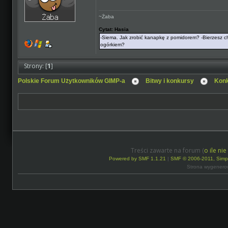
~Żaba
Cytat: Hasia
-Siema. Jak zrobić kanapkę z pomidorem? -Bierzesz chle
ogórkiem?
Strony: [
1
]
Polskie Forum Użytkowników GIMP-a
Bitwy i konkursy
Kon
Treści zawarte na forum (
o ile ni
Powered by SMF 1.1.21
|
SMF © 2006-2011, Simp
Strona wygenero