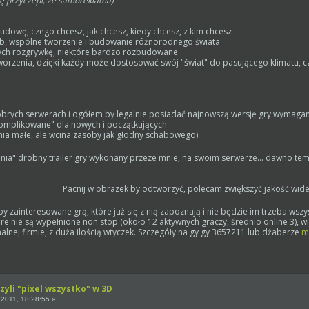
się przyczepi, że samoreklama)
udowę, czego chcesz, jak chcesz, kiedy chcesz, z kim chcesz
sób, wspólne tworzenie i budowanie różnorodnego świata
cych rozgrywkę, niektóre bardzo rozbudowane
h tworzenia, dzięki każdy może dostosować swój "świat" do pasującego klimatu, c
dobrych serwerach i ogółem by legalnie posiadać najnowszą wersję gry wymagane 
komplikowane" dla nowych i początkujących
nia małe, ale wcina zasoby jak głodny schabowego)
enia" drobny trailer gry wykonany przeze mnie, na swoim serwerze... dawno te
Pacnij w obrazek by odtworzyć, polecam zwiększyć jakość wid
zainteresowane grą, które już się z nią zapoznają i nie będzie im trzeba wszy
re nie są wypełnione non stop (około 12 aktywnych graczy, średnio online 3), 
lnej firmie, z duża ilością wtyczek. Szczegóły na gy gy 3657211 lub dżaberze
m
zyli "pixel wszystko" w 3D
2011, 18:28:55 »