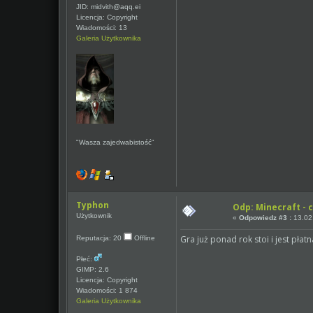
JID: midvith@aqq.ei
Licencja: Copyright
Wiadomości: 13
Galeria Użytkownika
"Wasza zajedwabistość"
Typhon
Odp: Minecraft - c
Użytkownik
«
Odpowiedz #3 :
13.02.
Gra już ponad rok stoi i jest płat
Reputacja: 20
Offline
Płeć:
GIMP: 2.6
Licencja: Copyright
Wiadomości: 1 874
Galeria Użytkownika