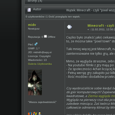
Strony: [
1
]
Autor
Wątek: Minecraft - czyli "pixel w
0 użytkowników i 1 Gość przegląda ten wątek.
midv
Minecraft - czyli
Nowicjusz
«
:
11.02.2011, 12:50:
Ciężko było znaleźć jakiś ciekawsz
Reputacja: 0
Offline
to, że można takie "pixel town" st
Płeć:
Taki mniej więcej jest Minecraft,
GIMP: 1.*
JID: midvith@aqq.ei
zainteresowane nie tylko grą, al
Licencja: Copyright
Wiadomości: 13
Mimo, że wygląda strasznie, zebra
Galeria Użytkownika
- Na youtube filmki z gry mają p
- Ze społeczności 4chan liczącej 
- Pełną wersję gry zakupiło już kil
- Ilość modów i dodatków przekrac
Czy wyobrażaliście sobie kiedyś ś
do gier komputerowych? Zapewne my
kwadratowe, a
Ziemia wygląda mni
Wygląda na pierwszy rzut oka prze
"Wasza zajedwabistość"
zaledwie miesiąca. Zaś twórca Min
całkowicie odmienny klimat by Mine