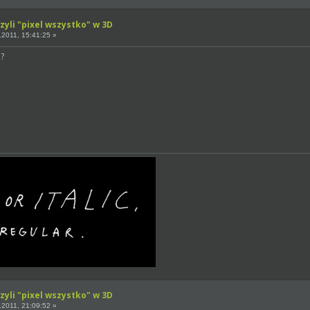
zyli "pixel wszystko" w 3D
2011, 15:41:25 »
u?
zyli "pixel wszystko" w 3D
2011, 21:09:52 »