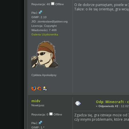
O ile dobrze pamiętam, pixele w 
Reputacja: 46
Offline
Także: o ile się orientuje, gra wcią
Płeć:
GIMP: 2.10
JID: ziomioslaw@jabber.org
Licencja: Copyright
Wiadomości: 7 466
Galeria Użytkownika
Cyklista Apokalipsy
midv
Odp: Minecraft - c
Nowicjusz
«
Odpowiedz #2 :
12.02.
Zgadza się, gra istnieje może od 
Reputacja: 0
Offline
czy innymi problemami, które zna
Płeć:
GIMP: 1.*