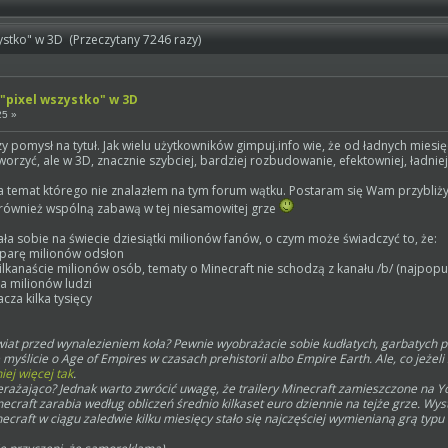
szystko" w 3D (Przeczytany 7246 razy)
 "pixel wszystko" w 3D
25 »
y pomysł na tytuł. Jak wielu użytkowników gimpuj.info wie, że od ładnych miesięcy
worzyć, ale w 3D, znacznie szybciej, bardziej rozbudowanie, efektowniej, ładniej
 na temat którego nie znalazłem na tym forum wątku. Postaram się Wam przybliżyć
e również wspólną zabawą w tej niesamowitej grze
ła sobie na świecie dziesiątki milionów fanów, o czym może świadczyć to, że:
o parę milionów odsłon
kilkanaście milionów osób, tematy o Minecraft nie schodzą z kanału /b/ (najpopu
ka milionów ludzi
za kilka tysięcy
wiat przed wynalezieniem koła? Pewnie wyobrażacie sobie kudłatych, garbatych 
ślicie o Age of Empires w czasach prehistorii albo Empire Earth. Ale, co jeżeli
ej więcej tak
.
rażająco? Jednak warto zwrócić uwagę, że trailery Minecraft zamieszczone na Yo
ecraft zarabia według obliczeń średnio kilkaset euro dziennie na tejże grze. Wys
craft w ciągu zaledwie kilku miesięcy stało się najczęściej wymienianą grą typu 