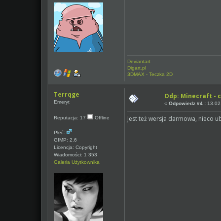
Deviantart
Digart.pl
3DMAX - Teczka 2D
Terrqge
Odp: Minecraft - c
Emeryt
«
Odpowiedz #4 :
13.02.
Jest też wersja darmowa, nieco 
Reputacja: 17
Offline
Płeć:
GIMP: 2.6
Licencja: Copyright
Wiadomości: 1 353
Galeria Użytkownika