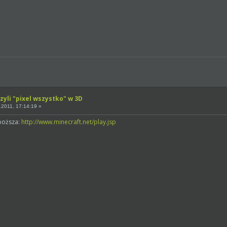
zyli "pixel wszystko" w 3D
2011, 17:14:19 »
uboższa:
http://www.minecraft.net/play.jsp