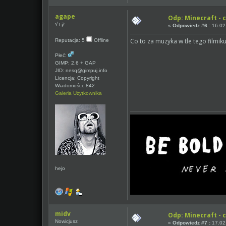
agape
Odp: Minecraft - c
√ ι ק
«
Odpowiedz #6 :
16.02.
Co to za muzyka w tle tego filmik
Reputacja: 5
Offline
Płeć:
GIMP: 2.6 + GAP
JID: nesq@gimpuj.info
Licencja: Copyright
Wiadomości: 842
Galeria Użytkownika
hejo
midv
Odp: Minecraft - c
Nowicjusz
«
Odpowiedz #7 :
17.02.