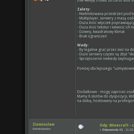
(nie wkleję źródła, bo zaraz ktoś 
Zalety:
- Nielimitowana przestrzeń pod b
- Multiplayer, serwery z masą o
- Duża ilość wtyczek poprawiają
- Duża ilość tekstur i łatwość ic
- Dziwny, kwadratowy klimat
- Brak ograniczeń
Wady:
- By legalnie grać przez sieć na 
- Duże serwery często są zbyt "s
- Sprzętożerne niekiedy (wymaga
Poniżej dla lepszego "uzmysłowi
Dodatkowo - mogę zaprosić osoby 
Mamy 8 slotów do dyspozycji, któ
na dobę, hostowany na profesjona
Ziomioslaw
Odp: Minecraft - c
Administrator
«
Odpowiedz #1 :
11.02.