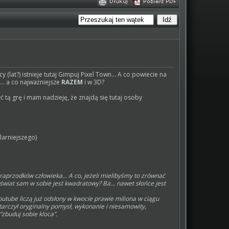
 (lat?) istnieje tutaj Gimpuj Pixel Town... A co powiecie na
... a co najważniejsze
RAZEM
i w 3D?
 tą grę i mam nadzieję, że znajdą się tutaj osoby
larniejszego)
praprzodków człowieka… A co, jeżeli mielibyśmy to zrównać
 świat sam w sobie jest kwadratowy? Ba… nawet słońce jest
utube liczą już odsłony w kwocie prawie miliona w ciągu
tarczył oryginalny pomysł, wykonanie i niesamowity,
“zbuduj sobie kloca”.