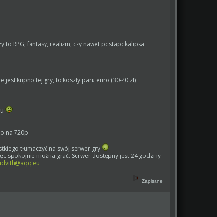
zy to RPG, fantasy, realizm, czy nawet postapokalipsa
jest kupno tej gry, to koszty paru euro (30-40 zł)
mu
eo na 720p
stkiego tłumaczyć na swój serwer gry
więc spokojnie można grać. Serwer dostępny jest 24 godziny
idvith@aqq.eu
Zapisane