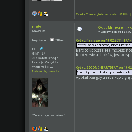
Zależy Ci na szybkiej odpowiedzi? Kliknij t
midv
Odp: Minecraft - c
Nowicjusz
«
Odpowiedz #5 :
14.02.
Cytat: Terrqge on 13.02.2011, 17:14
Reputacja: 0
Offline
Jest też wersja darmowa, nieco uboższa:
Płeć:
Bardzo uboższa. Nie możesz stos
GIMP: 1.*
bardzo wielu klocków, jest to ty
JID: midvith@aqq.ei
Licencja: Copyright
Wiadomości: 13
Cytat: SECONDHEARTBEAT on 13.02.2
Galeria Użytkownika
Gra już ponad rok stoi i jest płatna, dla
Apokalipsa gdy trzeba kupić grę b
"Wasza zajedwabistość"