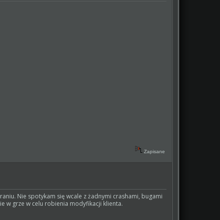
Zapisane
w graniu. Nie spotykam się wcale z żadnymi crashami, bugami
 w grze w celu robienia modyfikacji klienta.