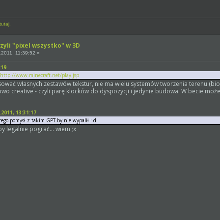
utaj.
zyli "pixel wszystko" w 3D
2011, 11:39:52 »
:19
http://www.minecraft.net/play.jsp
ować własnych zestawów tekstur, nie ma wielu systemów tworzenia terenu (bi
powo creative - czyli parę klocków do dyspozycji i jedynie budowa. W becie moż
011, 13:31:17
 tego pomysł z takim GPT by nie wypalił : d
y legalnie pograć... wiem ;x