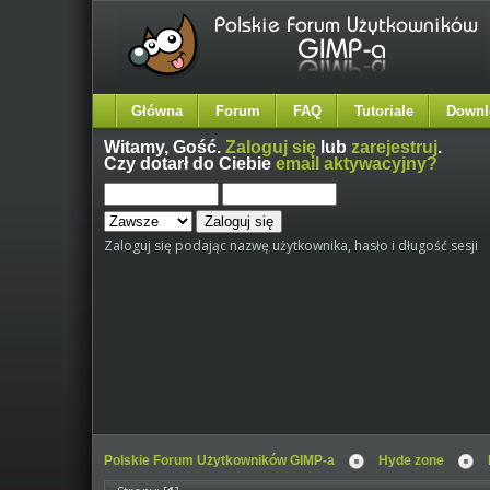
Główna
Forum
FAQ
Tutoriale
Downl
Witamy,
Gość
.
Zaloguj się
lub
zarejestruj
.
Czy dotarł do Ciebie
email aktywacyjny?
Zaloguj się podając nazwę użytkownika, hasło i długość sesji
Polskie Forum Użytkowników GIMP-a
Hyde zone