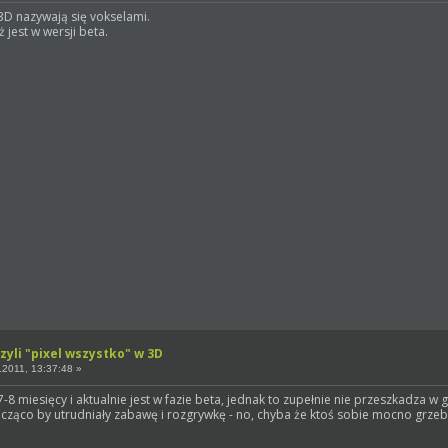
3D nazywają się vokselami.
ż jest w wersji beta.
zyli "pixel wszystko" w 3D
2011, 13:37:48 »
7-8 miesięcy i aktualnie jest w fazie beta, jednak to zupełnie nie przeszkadza 
cząco by utrudniały zabawę i rozgrywkę - no, chyba że ktoś sobie mocno grzebie