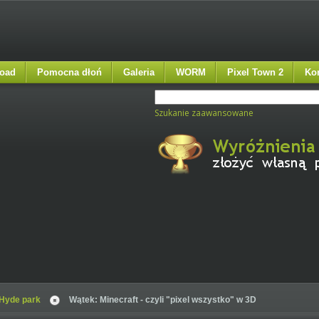
oad
Pomocna dłoń
Galeria
WORM
Pixel Town 2
Ko
Szukanie zaawansowane
Hyde park
Wątek: Minecraft - czyli "pixel wszystko" w 3D