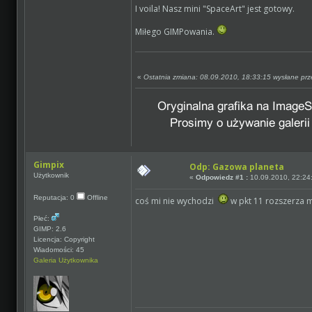
I voila! Nasz mini "SpaceArt" jest gotowy.
Miłego GIMPowania.
«
Ostatnia zmiana: 08.09.2010, 18:33:15 wysłane pr
Gimpix
Odp: Gazowa planeta
Użytkownik
«
Odpowiedz #1 :
10.09.2010, 22:24
Reputacja: 0
Offline
coś mi nie wychodzi
w pkt 11 rozszerza m
Płeć:
GIMP: 2.6
Licencja: Copyright
Wiadomości: 45
Galeria Użytkownika