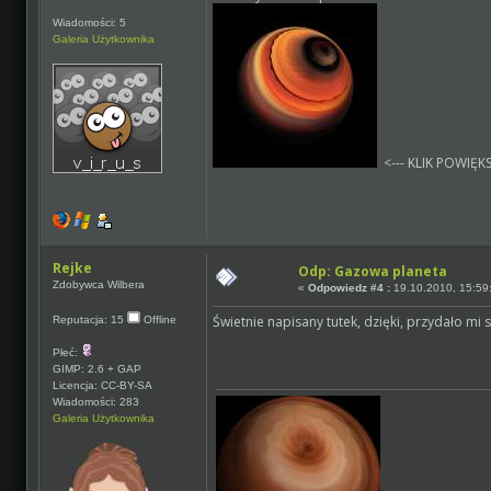
Wiadomości: 5
Galeria Użytkownika
<--- KLIK POWIĘK
Rejke
Odp: Gazowa planeta
Zdobywca Wilbera
«
Odpowiedz #4 :
19.10.2010, 15:59
Świetnie napisany tutek, dzięki, przydało mi si
Reputacja: 15
Offline
Płeć:
GIMP: 2.6 + GAP
Licencja: CC-BY-SA
Wiadomości: 283
Galeria Użytkownika