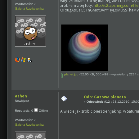
więc zrobiłam trochę inaczej, ale i tak mi wy
Wiadomości: 2
zrobiłam z tej foty:
http://c2.api.ning.com/f
Galeria Użytkownika
QFxugAsGeG5TnGMot0ArY1iyLqMUSSThaMWm
planet.jpg
(52.05 KB, 500x499 - wyświetlony 2234 ra
ashen
Odp: Gazowa planeta
Nowicjusz
«
Odpowiedz #12 :
23.12.2010, 15:0
A wiecie jak zrobić pierścień(jak np. w Saturni
Reputacja: 0
Offline
Wiadomości: 2
Galeria Użytkownika