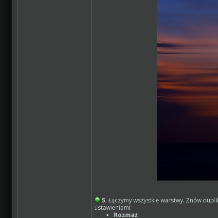
5.
Łączymy wszystkie warstwy. Znów duplikuj
ustawieniami:
Rozmaż