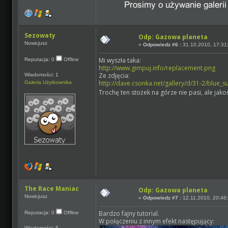
Sezowaty
Odp: Gazowa planeta
Nowicjusz
«
Odpowiedz #6 :
31.10.2010, 17:31
Mi wyszła taka:
Reputacja: 0
Offline
http://www.gimpuj.info/replacement.png
Ze zdjęcia:
Wiadomości: 1
http://dave.csonka.net/gallery/d/31-2/blue_s
Galeria Użytkownika
Trochę ten stożek na górze nie pasi, ale jak
The Race Maniac
Odp: Gazowa planeta
Nowicjusz
«
Odpowiedz #7 :
12.11.2010, 20:46
Bardzo fajny tutorial.
Reputacja: 0
Offline
W połączeniu z innym efekt następujący:
Wiadomości: 5