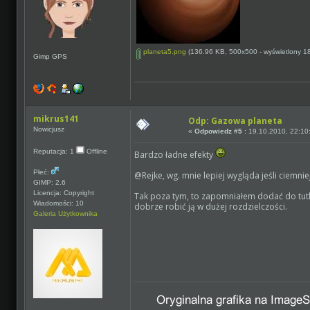
planeta5.png
(136.96 KB, 500x500 - wyświetlony 18
Gimp GPS
mikrus141
Odp: Gazowa planeta
Nowicjusz
«
Odpowiedz #5 :
19.10.2010, 22:10
Reputacja: 1
Offline
Bardzo ładne efekty
Płeć:
@Rejke, wg. mnie lepiej wygląda jeśli ciemnie
GIMP: 2.6
Licencja: Copyright
Tak poza tym, to zapomniałem dodać do tutka, 
Wiadomości: 10
dobrze robić ją w dużej rozdzielczości.
Galeria Użytkownika