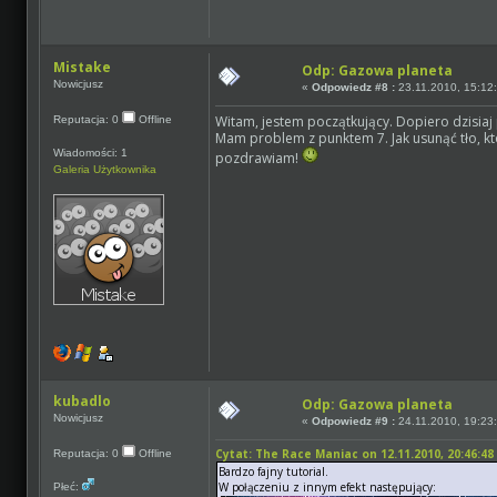
Mistake
Odp: Gazowa planeta
Nowicjusz
«
Odpowiedz #8 :
23.11.2010, 15:12
Witam, jestem początkujący. Dopiero dzisia
Reputacja: 0
Offline
Mam problem z punktem 7. Jak usunąć tło, któr
Wiadomości: 1
pozdrawiam!
Galeria Użytkownika
kubadlo
Odp: Gazowa planeta
Nowicjusz
«
Odpowiedz #9 :
24.11.2010, 19:23
Cytat: The Race Maniac on 12.11.2010, 20:46:48
Reputacja: 0
Offline
Bardzo fajny tutorial.
W połączeniu z innym efekt następujący:
Płeć: