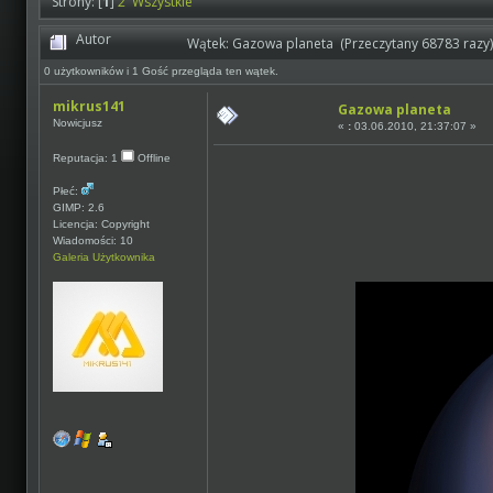
Strony: [
1
]
2
Wszystkie
Autor
Wątek: Gazowa planeta (Przeczytany 68783 razy)
0 użytkowników i 1 Gość przegląda ten wątek.
mikrus141
Gazowa planeta
Nowicjusz
«
:
03.06.2010, 21:37:07 »
Reputacja: 1
Offline
Płeć:
GIMP: 2.6
Licencja: Copyright
Wiadomości: 10
Galeria Użytkownika