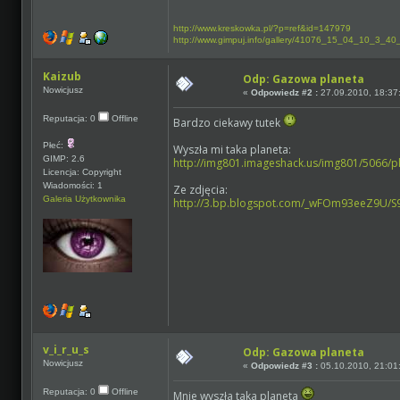
http://www.kreskowka.pl/?p=ref&id=147979
http://www.gimpuj.info/gallery/41076_15_04_10_3_40
Kaizub
Odp: Gazowa planeta
Nowicjusz
«
Odpowiedz #2 :
27.09.2010, 18:37
Reputacja: 0
Offline
Bardzo ciekawy tutek
Płeć:
Wyszła mi taka planeta:
GIMP: 2.6
http://img801.imageshack.us/img801/5066/
Licencja: Copyright
Wiadomości: 1
Ze zdjęcia:
Galeria Użytkownika
http://3.bp.blogspot.com/_wFOm93eeZ9U/S
v_i_r_u_s
Odp: Gazowa planeta
Nowicjusz
«
Odpowiedz #3 :
05.10.2010, 21:01
Reputacja: 0
Offline
Mnie wyszła taka planeta