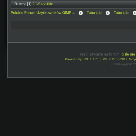
Strony: [
1
]
2
Wszystkie
Polskie Forum Użytkowników GIMP-a
Tutoriale
Tutoriale
Treści zawarte na forum (
o ile ni
Powered by SMF 1.1.21
|
SMF © 2006-2011, Simp
Strona wygenero