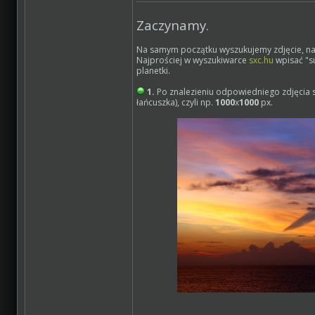
Zaczynamy.
Na samym początku wyszukujemy zdjęcie, najle
Najprościej w wyszukiwarce
sxc.hu
wpisać "su
planetki.
1.
Po znalezieniu odpowiedniego zdjęcia s
łańcuszka), czyli np.
1000
x
1000
px.