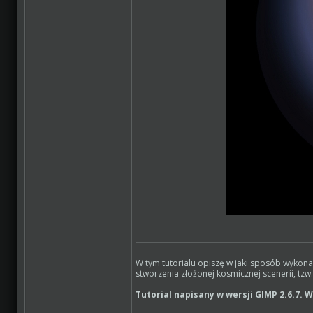
W tym tutorialu opiszę w jaki sposób wykona
stworzenia złożonej kosmicznej scenerii, tzw
Tutorial napisany w wersji GIMP 2.6.7. W