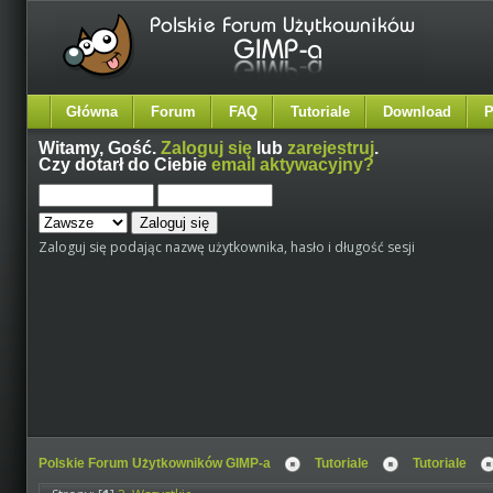
Główna
Forum
FAQ
Tutoriale
Download
P
Witamy,
Gość
.
Zaloguj się
lub
zarejestruj
.
Czy dotarł do Ciebie
email aktywacyjny?
Zaloguj się podając nazwę użytkownika, hasło i długość sesji
Polskie Forum Użytkowników GIMP-a
Tutoriale
Tutoriale