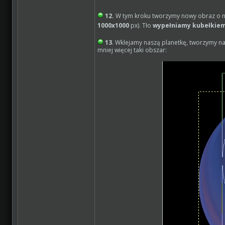
12.
W tym kroku tworzymy nowy obraz o ni
1000x1000
px). Tło
wypełniamy kubełkie
13
. Wklejamy naszą planetkę, tworzymy n
mniej więcej taki obszar: