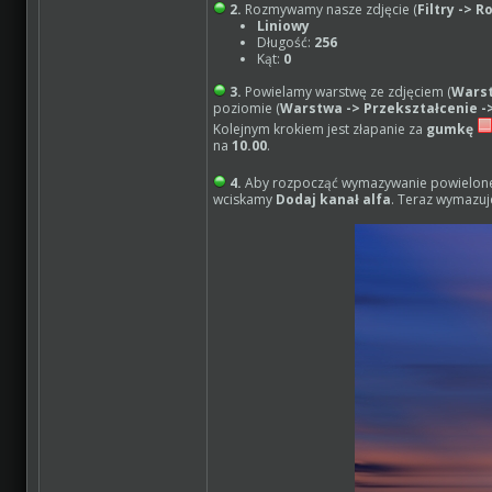
2.
Rozmywamy nasze zdjęcie (
Filtry -> 
Liniowy
Długość:
256
Kąt:
0
3.
Powielamy warstwę ze zdjęciem (
Warst
poziomie (
Warstwa -> Przekształcenie -
Kolejnym krokiem jest złapanie za
gumkę
na
10.00
.
4.
Aby rozpocząć wymazywanie powielonej 
wciskamy
Dodaj kanał alfa
. Teraz wymazuj