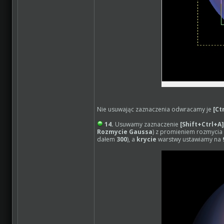
Nie usuwając zaznaczenia odwracamy je
[Ct
14.
Usuwamy zaznaczenie
[Shift+Ctrl+A
Rozmycie Gaussa
) z promieniem rozmyci
dałem
300
), a
krycie
warstwy ustawiamy na