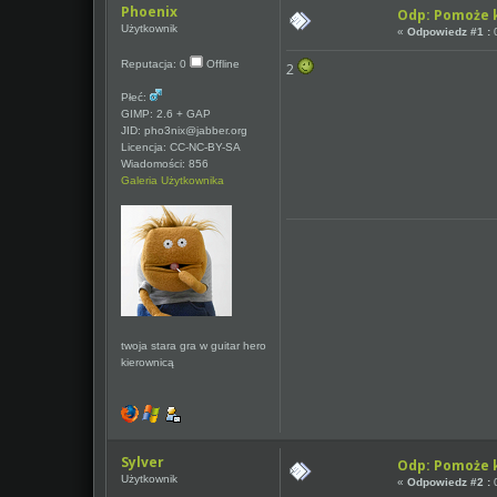
Phoenix
Odp: Pomoże k
Użytkownik
«
Odpowiedz #1 :
0
Reputacja: 0
Offline
2
Płeć:
GIMP: 2.6 + GAP
JID: pho3nix@jabber.org
Licencja: CC-NC-BY-SA
Wiadomości: 856
Galeria Użytkownika
twoja stara gra w guitar hero
kierownicą
Sylver
Odp: Pomoże k
Użytkownik
«
Odpowiedz #2 :
0