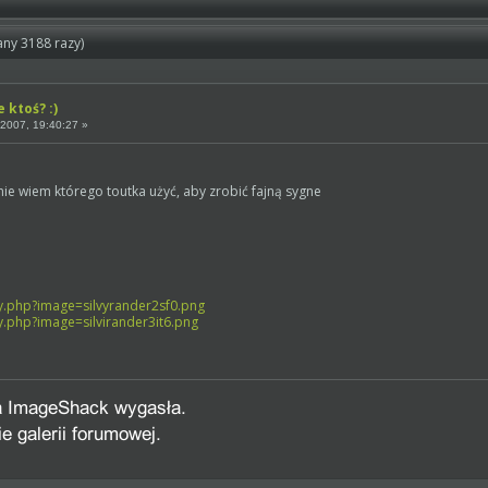
any 3188 razy)
 ktoś? :)
2007, 19:40:27 »
nie wiem którego toutka użyć, aby zrobić fajną sygne
y.php?image=silvyrander2sf0.png
y.php?image=silvirander3it6.png