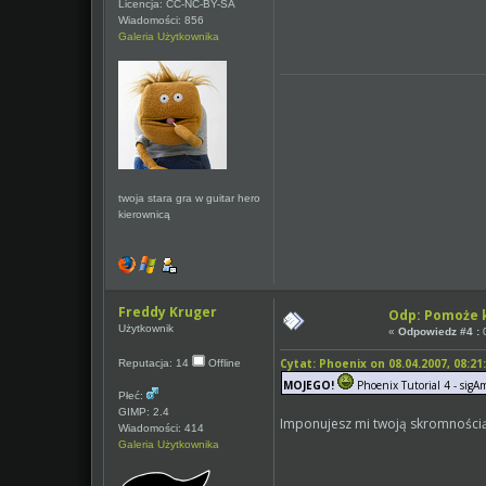
Licencja: CC-NC-BY-SA
Wiadomości: 856
Galeria Użytkownika
twoja stara gra w guitar hero
kierownicą
Freddy Kruger
Odp: Pomoże k
Użytkownik
«
Odpowiedz #4 :
0
Cytat: Phoenix on 08.04.2007, 08:21
Reputacja: 14
Offline
MOJEGO!
Phoenix Tutorial 4 - sigAm
Płeć:
GIMP: 2.4
Imponujesz mi twoją skromności
Wiadomości: 414
Galeria Użytkownika