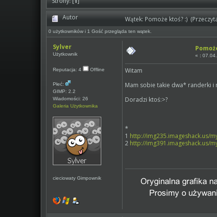
Strony: [
1
]
Autor
Wątek: Pomoże ktoś? :) (Przeczyt
0 użytkowników i 1 Gość przegląda ten wątek.
Sylver
Pomoże
Użytkownik
«
:
07.04.
Witam
Reputacja: 4
Offline
Mam sobie takie dwa* randerki i 
Płeć:
GIMP: 2.2
Doradzi ktoś:>?
Wiadomości: 26
Galeria Użytkownika
*
1
http://img235.imageshack.us/m
2
http://img391.imageshack.us/m
cieciowaty Gimpownik