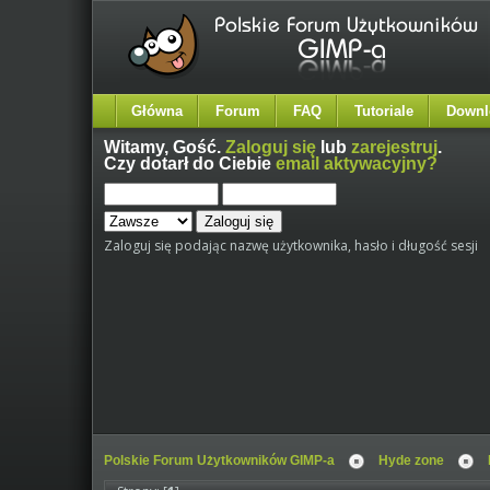
Główna
Forum
FAQ
Tutoriale
Downl
Witamy,
Gość
.
Zaloguj się
lub
zarejestruj
.
Czy dotarł do Ciebie
email aktywacyjny?
Zaloguj się podając nazwę użytkownika, hasło i długość sesji
Polskie Forum Użytkowników GIMP-a
Hyde zone