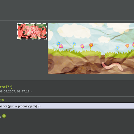
toś? :)
8.04.2007, 08:47:17 »
:39
erica (jest w propozycjach) 8)
ą