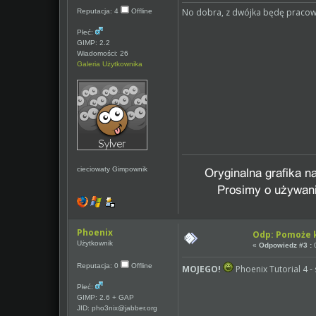
No dobra, z dwójka będę pracowa
Reputacja: 4
Offline
Płeć:
GIMP: 2.2
Wiadomości: 26
Galeria Użytkownika
cieciowaty Gimpownik
Phoenix
Odp: Pomoże k
Użytkownik
«
Odpowiedz #3 :
0
Reputacja: 0
Offline
MOJEGO!
Phoenix Tutorial 4 -
Płeć:
GIMP: 2.6 + GAP
JID: pho3nix@jabber.org