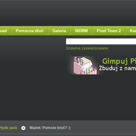
oad
Pomocna dłoń
Galeria
WORM
Pixel Town 2
Ko
Szukanie zaawansowane
Hyde park
Wątek: Pomoże ktoś? :)