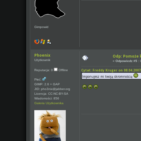
Gimpowid
Phoenix
Odp: Pomoże k
Użytkownik
«
Odpowiedz #5 :
0
Cytat: Freddy Kruger on 08.04.2007,
Reputacja: 0
Offline
Imponujesz mi twoją skromnością
Płeć:
GIMP: 2.6 + GAP
JID: pho3nix@jabber.org
Licencja: CC-NC-BY-SA
Wiadomości: 856
Galeria Użytkownika