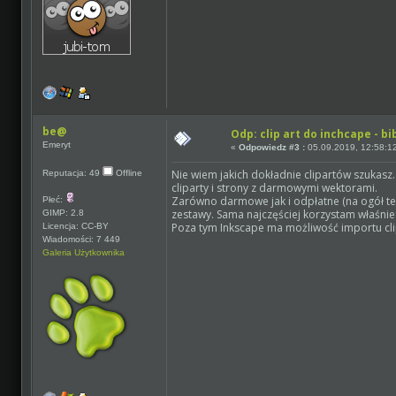
be@
Odp: clip art do inchcape - bi
Emeryt
«
Odpowiedz #3 :
05.09.2019, 12:58:1
Nie wiem jakich dokładnie clipartów szukasz.
Reputacja: 49
Offline
cliparty i strony z darmowymi wektorami.
Zarówno darmowe jak i odpłatne (na ogół te 
Płeć:
zestawy. Sama najczęściej korzystam właśnie 
GIMP: 2.8
Poza tym Inkscape ma możliwość importu cl
Licencja: CC-BY
Wiadomości: 7 449
Galeria Użytkownika