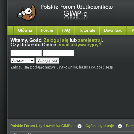
Główna
Forum
FAQ
Tutoriale
Download
P
Witamy,
Gość
.
Zaloguj się
lub
zarejestruj
.
Czy dotarł do Ciebie
email aktywacyjny?
Zaloguj się podając nazwę użytkownika, hasło i długość sesji
Polskie Forum Użytkowników GIMP-a
Ogólne dyskusje
Pomo