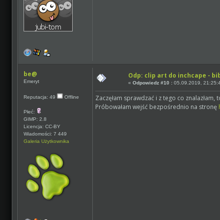
be@
Odp: clip art do inchcape - bi
Emeryt
«
Odpowiedz #10 :
05.09.2019, 21:25:
Zaczęłam sprawdzać i z tego co znalazłam, to
Reputacja: 49
Offline
Próbowałam wejść bezpośrednio na stronę
Płeć:
GIMP: 2.8
Licencja: CC-BY
Wiadomości: 7 449
Galeria Użytkownika