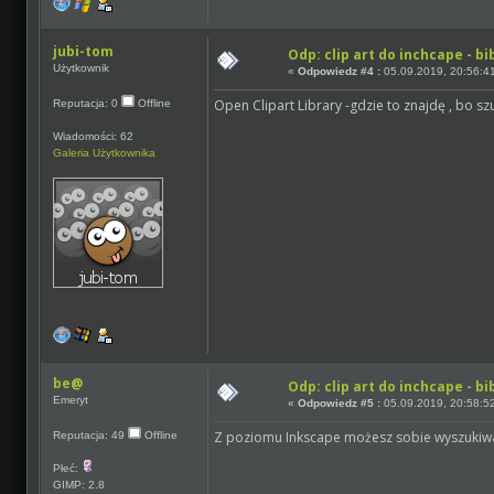
jubi-tom
Odp: clip art do inchcape - bi
Użytkownik
«
Odpowiedz #4 :
05.09.2019, 20:56:4
Open Clipart Library -gdzie to znajdę , bo sz
Reputacja: 0
Offline
Wiadomości: 62
Galeria Użytkownika
be@
Odp: clip art do inchcape - bi
Emeryt
«
Odpowiedz #5 :
05.09.2019, 20:58:5
Z poziomu Inkscape możesz sobie wyszukiwa
Reputacja: 49
Offline
Płeć:
GIMP: 2.8