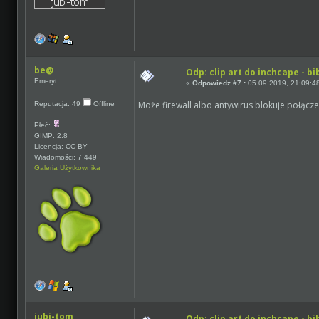
be@
Odp: clip art do inchcape - bi
Emeryt
«
Odpowiedz #7 :
05.09.2019, 21:09:4
Może firewall albo antywirus blokuje połącze
Reputacja: 49
Offline
Płeć:
GIMP: 2.8
Licencja: CC-BY
Wiadomości: 7 449
Galeria Użytkownika
jubi-tom
Odp: clip art do inchcape - bi