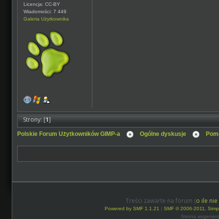
Licencja: CC-BY
Wiadomości: 7 449
Galeria Użytkownika
Strony: [
1
]
Polskie Forum Użytkowników GIMP-a
Ogólne dyskusje
Pomo
Treści zawarte na forum (
o ile ni
Powered by SMF 1.1.21
|
SMF © 2006-2011, Simp
Strona wygenero