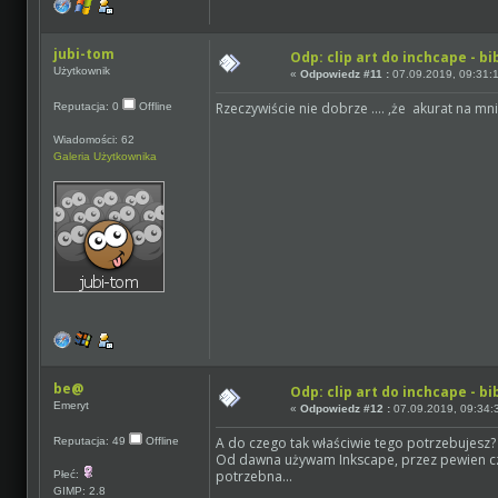
jubi-tom
Odp: clip art do inchcape - bi
Użytkownik
«
Odpowiedz #11 :
07.09.2019, 09:31:
Rzeczywiście nie dobrze .... ,że akurat na mni
Reputacja: 0
Offline
Wiadomości: 62
Galeria Użytkownika
be@
Odp: clip art do inchcape - bi
Emeryt
«
Odpowiedz #12 :
07.09.2019, 09:34:
A do czego tak właściwie tego potrzebujesz?
Reputacja: 49
Offline
Od dawna używam Inkscape, przez pewien cza
potrzebna...
Płeć:
GIMP: 2.8