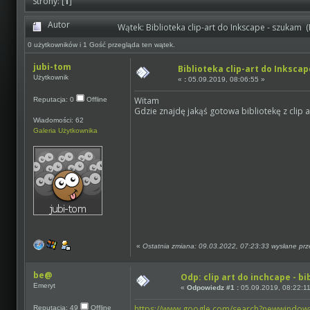
Strony: [
1
]
Autor
Wątek: Biblioteka clip-art do Inkscape - szukam 
0 użytkowników i 1 Gość przegląda ten wątek.
jubi-tom
Biblioteka clip-art do Inksca
Użytkownik
«
:
05.09.2019, 08:06:55 »
Witam
Reputacja: 0
Offline
Gdzie znajdę jakąś gotowa bibliotekę z clip 
Wiadomości: 62
Galeria Użytkownika
«
Ostatnia zmiana: 09.03.2022, 07:23:33 wysłane pr
be@
Odp: clip art do inchcape - bi
Emeryt
«
Odpowiedz #1 :
05.09.2019, 08:22:1
https://www.google.com/search?newwindow=
Reputacja: 49
Offline