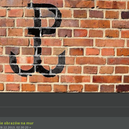
ie obrazów na mur
8.12.2013, 02:30:20 »