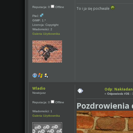
Reputacja: 0
Offline
To i ja się pochwale
Płeć:
GIMP: 1.*
Licencja: Copyright
Wiadomości: 2
Galeria Użytkownika
Wladio
Odp: Nakładan
Nowicjusz
«
Odpowiedz #36 :
1
Pozdrowienia 
Reputacja: 0
Offline
Wiadomości: 1
Galeria Użytkownika