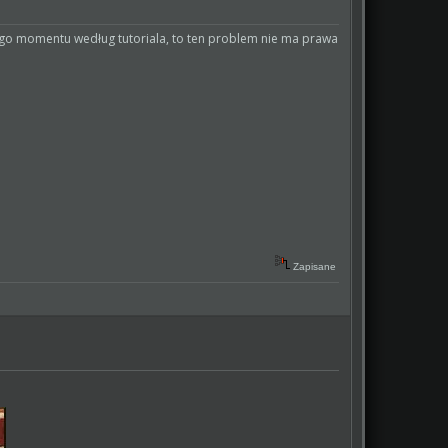
tego momentu według tutoriala, to ten problem nie ma prawa
Zapisane