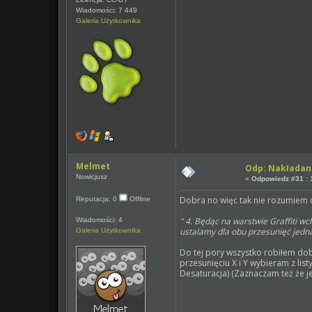
Wiadomości: 7 449
Galeria Użytkownika
Melmet
Odp: Nakładan
Nowicjusz
«
Odpowiedz #31 :
1
Dobra no więc tak nie rozumiem 
Reputacja: 0
Offline
" 4. Będąc na warstwie Graffiti w
Wiadomości: 4
ustalamy dla obu przesunięć jedn
Galeria Użytkownika
Do tej pory wszystko robiłem dob
przesunięciu X i Y wybieram z lis
Desaturacja) (Zaznaczam też że j