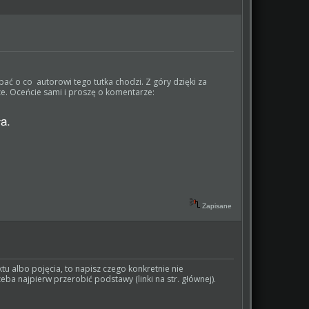
ać o co autorowi tego tutka chodzi. Z góry dzięki za
e. Oceńcie sami i proszę o komentarze:
Zapisane
ktu albo pojęcia, to napisz czego konkretnie nie
zeba najpierw przerobić podstawy (linki na str. głównej).