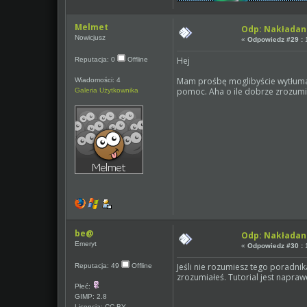
Melmet
Odp: Nakładan
Nowicjusz
«
Odpowiedz #29 :
1
Hej
Reputacja: 0
Offline
Mam prośbę moglibyście wytłumacz
Wiadomości: 4
pomoc. Aha o ile dobrze zrozumi
Galeria Użytkownika
be@
Odp: Nakładan
Emeryt
«
Odpowiedz #30 :
1
Jeśli nie rozumiesz tego poradnika
Reputacja: 49
Offline
zrozumiałeś. Tutorial jest naprawd
Płeć:
GIMP: 2.8
Licencja: CC-BY