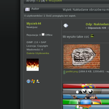
Strony:
1
2
[
3
]
4
Wszystkie
Autor
Wątek: Nakładanie obrazów na mu
0 użytkowników i 1 Gość przegląda ten wątek.
Mysiek44
Odp: Nakładan
Nowicjusz
«
Odpowiedz #28 :
1
Reputacja: 0
Offline
Mi wyszło takie coś
GIMP: 2.6 + GAP
Licencja: Copyright
Wiadomości: 4
Galeria Użytkownika
grafitti.png
(1684.6 KB, 1200x801 - wyś