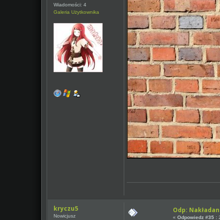
Wiadomości: 4
Galeria Użytkownika
kryczu5
Odp: Nakładan
Nowicjusz
«
Odpowiedz #35 :
2