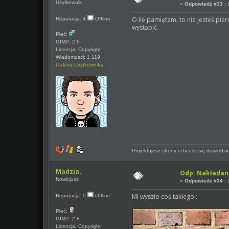
Użytkownik
«
Odpowiedz #33 :
1
O ile pamiętam, to nie jesteś pi
Reputacja: 4
Offline
wystąpić.
Płeć:
GIMP: 2.8
Licencja: Copyright
Wiadomości: 1 119
Galeria Użytkownika
Projektujesz strony i chcesz się dowiedz
Madzia.
Odp: Nakładan
Nowicjusz
«
Odpowiedz #34 :
1
Mi wyszło coś takiego :
Reputacja: 0
Offline
Płeć:
GIMP: 2.8
Licencja: Copyright