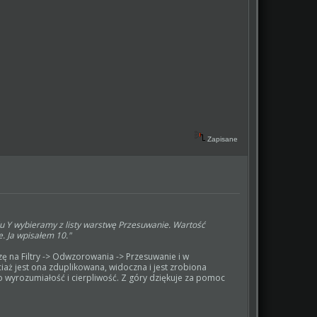
Zapisane
iu Y wybieramy z listy warstwę Przesuwanie. Wartość
. Ja wpisałem 10."
ę na Filtry -> Odwzorowania -> Przesuwanie i w
ociaż jest ona zduplikowana, widoczna i jest zrobiona
o wyrozumiałość i cierpliwość. Z góry dziękuje za pomoc