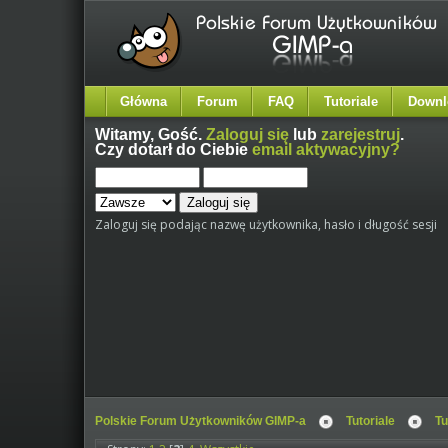
Główna
Forum
FAQ
Tutoriale
Downl
Witamy,
Gość
.
Zaloguj się
lub
zarejestruj
.
Czy dotarł do Ciebie
email aktywacyjny?
Zaloguj się podając nazwę użytkownika, hasło i długość sesji
Polskie Forum Użytkowników GIMP-a
Tutoriale
Tu