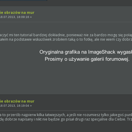
ie obrazów na mur
8.07.2013, 18:09:16 »
yć mi ten tutorial bardziej dokładnie, ponieważ nie za bardzo mogę się połap
ałem na podstawie wskazówek zrobiłem taką o to fotkę, ale nie wiem czy dobrz
ie obrazów na mur
8.07.2013, 18:19:04 »
 to przerób najpierw kilka łatwiejszych, a jeśli nie rozumiesz tylko jakiegoś pun
ę dobrze napisany i nikt nie będzie go pisał drugi raz specjalnie dla Ciebie. Tr