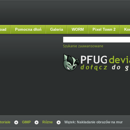
oad
Pomocna dłoń
Galeria
WORM
Pixel Town 2
Ko
Szukanie zaawansowane
toriale
GIMP
Różne
Wątek: Nakładanie obrazów na mur