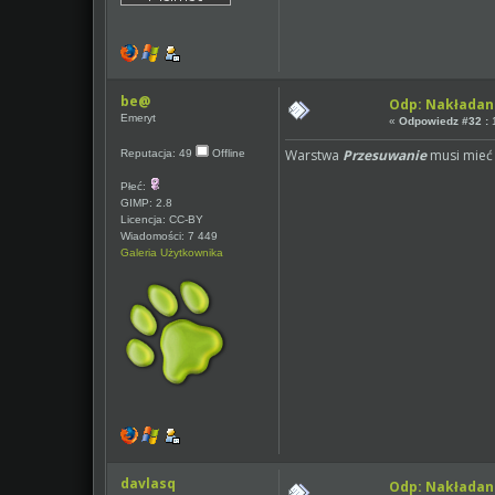
be@
Odp: Nakładan
Emeryt
«
Odpowiedz #32 :
1
Warstwa
Przesuwanie
musi mieć 
Reputacja: 49
Offline
Płeć:
GIMP: 2.8
Licencja: CC-BY
Wiadomości: 7 449
Galeria Użytkownika
davlasq
Odp: Nakładan