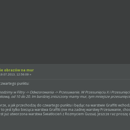
ie obrazów na mur
9.07.2013, 12:56:09 »
czwartego punktu:
chodzimy w Filtry -> Odwzorowania -> Przesuwanie. W Przesunięciu X i Przesunięc
akową, od 10 do 20. Im bardziej zniszczony mamy mur, tym mniejsze przesunięcie
rze, a jak przechodzę do czwartego punktu i będąc na warstwie Graffiti wchodz
ty to jest tylko bieżąca warstwa Graffiti (nie ma żadnej warstwy Przesuwanie, ch
est już utworzona warstwa Światłocień z Rozmyciem Gussa). Jeszcze raz proszę 