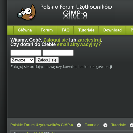
Główna
Forum
FAQ
Tutoriale
Download
P
Witamy,
Gość
.
Zaloguj się
lub
zarejestruj
.
Czy dotarł do Ciebie
email aktywacyjny?
Zaloguj się podając nazwę użytkownika, hasło i długość sesji
Polskie Forum Użytkowników GIMP-a
Tutoriale
Tutoriale