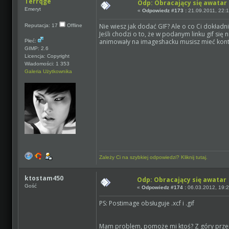
Terrqge
Odp: Obracający się awatar
Emeryt
«
Odpowiedz #173 :
21.09.2011, 22:1
Nie wiesz jak dodać GIF? Ale o co Ci dokładn
Reputacja: 17
Offline
Jeśli chodzi o to, że w podanym linku gif się
animowały na imageshacku musisz mieć kon
Płeć:
GIMP: 2.6
Licencja: Copyright
Wiadomości: 1 353
Galeria Użytkownika
Zależy Ci na szybkiej odpowiedzi? Kliknij tutaj.
ktostam450
Odp: Obracający się awatar
Gość
«
Odpowiedz #174 :
06.03.2012, 19:2
PS: Postimage obsługuje .xcf i .gif
Mam problem, pomoże mi ktoś? Z góry prze