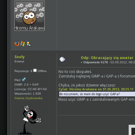
Sooly
Odp: Obracający się awatar
Emeryt
«
Odpowiedz #178 :
02.05.2012, 08:2
No to coś skopałeś.
Reputacja: 9
Offline
Zainstaluj najlepiej GIMP-a i GAP-a z foru
Płeć:
Chyba, że jakoś dziwnie włączasz:
GIMP: 2.6 + GAP
Cytat: Hiromu Arakawa on 01.05.2012, 20:35:11
Licencja: CC-NC-BY-SA
Wiadomości: 1 838
Bo rozumiem, że mam do tego użyć GAP-a?
Galeria Użytkownika
Masz użyć GIMP-a z zainstalowanym GAP-em