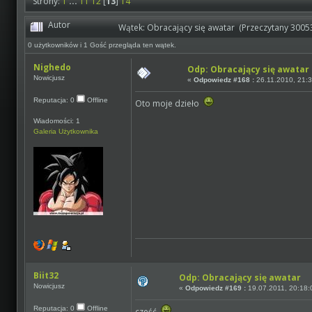
Strony:
1
...
11
12
[
13
]
14
Autor
Wątek: Obracający się awatar (Przeczytany 30053
0 użytkowników i 1 Gość przegląda ten wątek.
Nighedo
Odp: Obracający się awatar
Nowicjusz
«
Odpowiedz #168 :
26.11.2010, 21:3
Reputacja: 0
Offline
Oto moje dzieło
Wiadomości: 1
Galeria Użytkownika
Biit32
Odp: Obracający się awatar
Nowicjusz
«
Odpowiedz #169 :
19.07.2011, 20:18:
Reputacja: 0
Offline
cześć