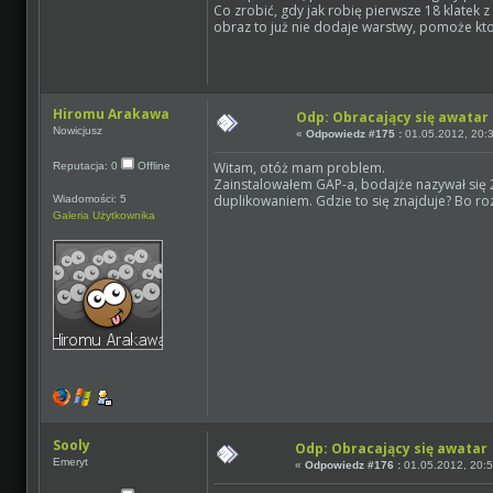
Co zrobić, gdy jak robię pierwsze 18 klatek 
obraz to już nie dodaje warstwy, pomoże kt
Hiromu Arakawa
Odp: Obracający się awatar
Nowicjusz
«
Odpowiedz #175 :
01.05.2012, 20:3
Witam, otóż mam problem.
Reputacja: 0
Offline
Zainstalowałem GAP-a, bodajże nazywał się 2.
duplikowaniem. Gdzie to się znajduje? Bo 
Wiadomości: 5
Galeria Użytkownika
Sooly
Odp: Obracający się awatar
Emeryt
«
Odpowiedz #176 :
01.05.2012, 20:5