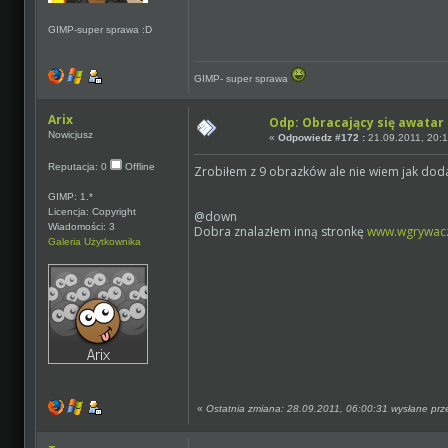
GIMP-super sprawa :D
GIMP- super sprawa
Arix
Odp: Obracający się awatar
Nowicjusz
«
Odpowiedz #172 :
21.09.2011, 20:1
Reputacja: 0
Offline
Zrobiłem z 9 obrazków ale nie wiem jak dod
GIMP: 1.*
Licencja: Copyright
@down
Wiadomości: 3
Dobra znalazłem inną stronkę
www.wgrywacz
Galeria Użytkownika
«
Ostatnia zmiana: 28.09.2011, 06:00:31 wysłane prze