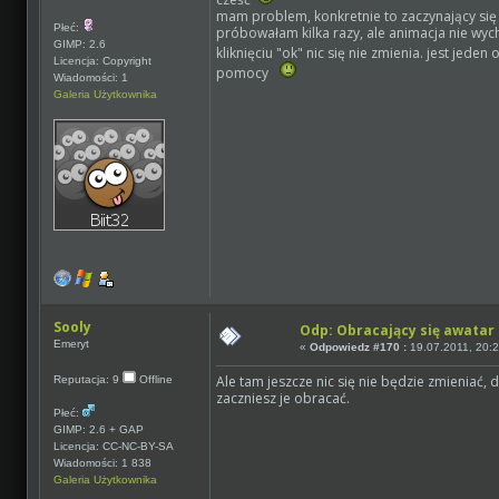
mam problem, konkretnie to zaczynający się w
Płeć:
próbowałam kilka razy, ale animacja nie wych
GIMP: 2.6
kliknięciu "ok" nic się nie zmienia. jest jede
Licencja: Copyright
pomocy
Wiadomości: 1
Galeria Użytkownika
Sooly
Odp: Obracający się awatar
Emeryt
«
Odpowiedz #170 :
19.07.2011, 20:2
Ale tam jeszcze nic się nie będzie zmieniać,
Reputacja: 9
Offline
zaczniesz je obracać.
Płeć:
GIMP: 2.6 + GAP
Licencja: CC-NC-BY-SA
Wiadomości: 1 838
Galeria Użytkownika