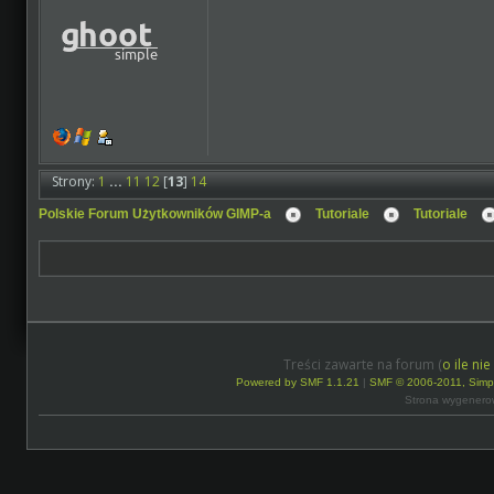
Strony:
1
...
11
12
[
13
]
14
Polskie Forum Użytkowników GIMP-a
Tutoriale
Tutoriale
Treści zawarte na forum (
o ile ni
Powered by SMF 1.1.21
|
SMF © 2006-2011, Simp
Strona wygenero