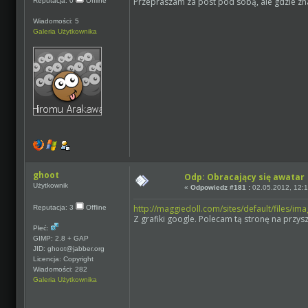
Przepraszam za post pod sobą, ale gdzie zn
Reputacja: 0
Offline
Wiadomości: 5
Galeria Użytkownika
ghoot
Odp: Obracający się awatar
Użytkownik
«
Odpowiedz #181 :
02.05.2012, 12:1
http://maggiedoll.com/sites/default/files/im
Reputacja: 3
Offline
Z grafiki google. Polecam tą stronę na przysz
Płeć:
GIMP: 2.8 + GAP
JID: ghoot@jabber.org
Licencja: Copyright
Wiadomości: 282
Galeria Użytkownika