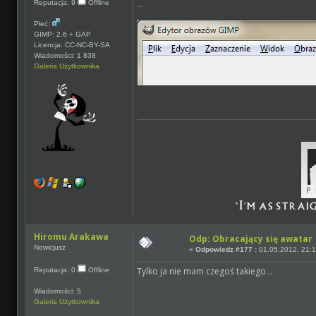
...
Reputacja: 9
Offline
Płeć:
GIMP: 2.6 + GAP
Licencja: CC-NC-BY-SA
Wiadomości: 1 838
Galeria Użytkownika
Hiromu Arakawa
Odp: Obracający się awatar
Nowicjusz
«
Odpowiedz #177 :
01.05.2012, 21:1
Tylko ja nie mam czegoś takiego...
Reputacja: 0
Offline
Wiadomości: 5
Galeria Użytkownika