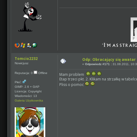
Tomcio2232
Odp: Obracający się awatar
Nowicjusz
«
Odpowiedz #171 :
31.08.2011, 10:3
Reputacja: 0
Offline
Mam problem
Etap trzeci pkt. 2. Klikam na strzałkę w tabel
Płeć:
Pliss o pomoc
GIMP: 2.6 + GAP
Licencja: Copyright
Wiadomości: 13
Galeria Użytkownika