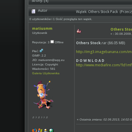
Strony: [
1
]
Autor
Wątek: Others Stock Pack (Przecz
0 użytkowników i 1 Gość przegląda ten wątek.
matiusmm
Others Sto
Użytkownik
«
:
30.08.2009,
Others Stock
.rar (86.05 MB)
Reputacja: 3
Offline
http://img3.imagebanana.com/im
Płeć:
GIMP: 2.2
D O W N L O A D
JID: matiusmm@aqq.eu
http://www.mediafire.com/?ld1m
Licencja: Copyright
Wiadomości: 581
Galeria Użytkownika
♫ ♪ ♫ ♪ ♪ ♫
«
Ostatnia zmiana: 02.06.2013, 14:02:0