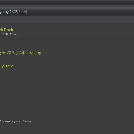
ytany 2698 razy)
ck Pack
 02:31:43 »
g/wf7879g2/otherss.png
f5y2zm2
5 wysłane przez bea
»