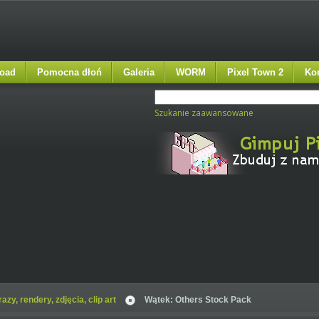
oad
Pomocna dłoń
Galeria
WORM
Pixel Town 2
Ko
Szukanie zaawansowane
azy, rendery, zdjęcia, clip art
Wątek: Others Stock Pack