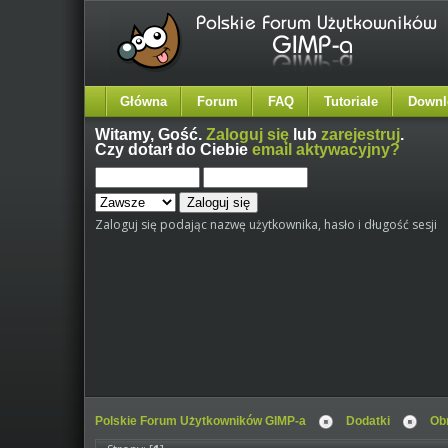
Główna
Forum
FAQ
Tutoriale
Downl
Witamy,
Gość
.
Zaloguj się
lub
zarejestruj
.
Czy dotarł do Ciebie
email aktywacyjny?
Zaloguj się podając nazwę użytkownika, hasło i długość sesji
Polskie Forum Użytkowników GIMP-a
Dodatki
Obr