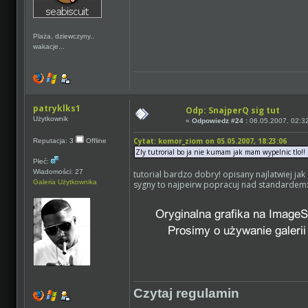
Plaża, dziewczyny..
wakacje...
patryklks1
Odp: SnajperQ sig tut
Użytkownik
«
Odpowiedz #24 :
06.05.2007, 02:3
Cytat: komor_ziom on 05.05.2007, 18:23:06
Reputacja: 3
Offline
Zly tutrorial bo ja nie kumam jak mam wypelnic tlo!!
Płeć:
Wiadomości: 27
tutorial bardzo dobry! opisany najlatwiej jak
Galeria Użytkownika
sygny to najpeirw popracuj nad standardem
Czytaj regulamin