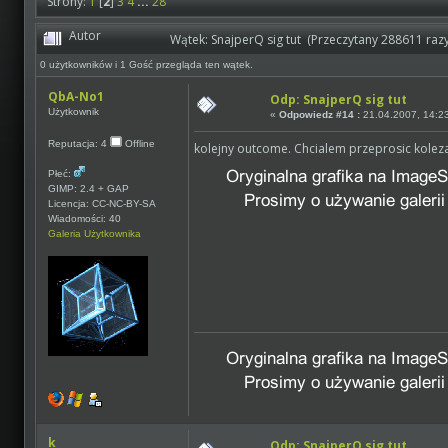
Strony:
1
[
2
]
3
4
...
28
Autor
Wątek: SnajperQ sig tut (Przeczytany 288611 razy
0 użytkowników i 1 Gość przegląda ten wątek.
QbA-No1
Odp: SnajperQ sig tut
Użytkownik
«
Odpowiedz #14 :
21.04.2007, 14:2
Reputacja: 4
Offline
kolejny outcome. Chcialem przeprosic kolez
Płeć:
GIMP: 2.4 + GAP
Licencja: CC-NC-BY-SA
Wiadomości: 40
Galeria Użytkownika
k
Odp: SnajperQ sig tut