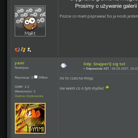
Piszcie co mam poprawiać bo ja noob jeste
yami
Odp: SnajperQ sig tut
Nowicjusz
«
Odpowiedz #27 :
06.05.2007, 19:1
no to czas na moją:
Reputacja: 3
Offline
GIMP: 2.2
nie wiem co o tym myśleć
Wiadomości: 3
Galeria Użytkownika