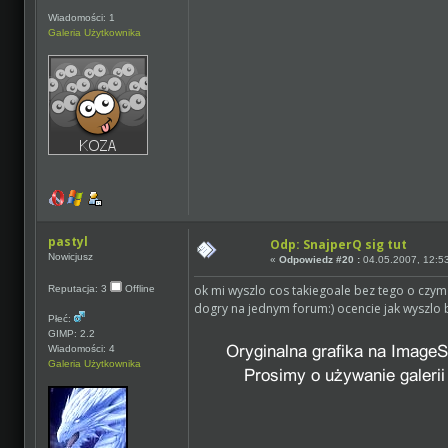
Wiadomości: 1
Galeria Użytkownika
pastyl
Odp: SnajperQ sig tut
Nowicjusz
«
Odpowiedz #20 :
04.05.2007, 12:5
ok mi wyszlo cos takiegoale bez tego o czy
Reputacja: 3
Offline
dogry na jednym forum:) ocencie jak wyszlo
Płeć:
GIMP: 2.2
Wiadomości: 4
Galeria Użytkownika