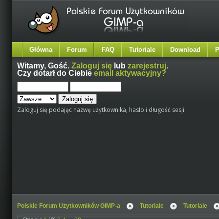
Główna
Forum
FAQ
Tutoriale
Download
P
Witamy,
Gość
.
Zaloguj się
lub
zarejestruj
.
Czy dotarł do Ciebie
email aktywacyjny?
Zaloguj się podając nazwę użytkownika, hasło i długość sesji
Polskie Forum Użytkowników GIMP-a
Tutoriale
Tutoriale