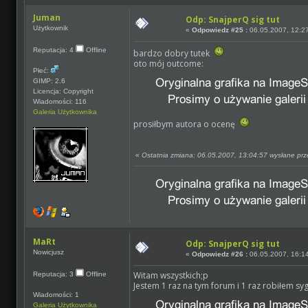
Juman
Odp: SnajperQ sig tut
Użytkownik
«
Odpowiedz #25 :
06.05.2007, 12:2
Reputacja: 4
Offline
bardzo dobry tutek
oto mój outcome:
Płeć:
GIMP: 2.6
Licencja: Copyright
Wiadomości: 116
Galeria Użytkownika
prosiłbym autora o ocenę
«
Ostatnia zmiana: 06.05.2007, 13:04:57 wysłane pr
MaRt
Odp: SnajperQ sig tut
Nowicjusz
«
Odpowiedz #26 :
06.05.2007, 16:1
Witam wszystkich;p
Reputacja: 3
Offline
Jestem 1 raz na tym forum i 1 raz robiłem syg
Wiadomości: 1
Galeria Użytkownika