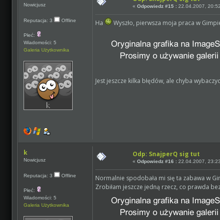
Nowicjusz
«
Odpowiedz #15 :
22.04.2007, 20:5
Reputacja: 3
Offline
Ha
Wyszło, pierwsza moja praca w Gimpie
Płeć:
Wiadomości: 5
Galeria Użytkownika
Jest jeszcze kilka błędów, ale chyba wybacz
k
Odp: SnajperQ sig tut
Nowicjusz
«
Odpowiedz #16 :
22.04.2007, 23:2
Reputacja: 3
Offline
Normalnie spodobała mi się ta zabawa w G
Zrobiłam jeszcze jedną rzecz, co prawda bez
Płeć:
Wiadomości: 5
Galeria Użytkownika