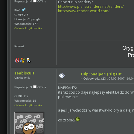
Chodzi ci o rendery?
Reputacja: 4
Offline
http://www.planetrenders.net/renders/
http://www.render-world.com/
Płeć:
GIMP: 2.6
Licencja: Copyright
Wiadomości: 177
Galeria Użytkownika
Powrót
seabiscuit
Odp: SnajperQ sig tut
Użytkownik
«
Odpowiedz #23 :
04.05.2007, 19:0
NAPISAŁEŚ:
Reputacja: 3
Offline
(teraz cos co daje najlepszy efekt:D)idz 
pokrywanie
GIMP: 2.2
Wiadomości: 15
Galeria Użytkownika
a jeśli ja wchodze w warstwa>kolory a dalej
co zrobić?