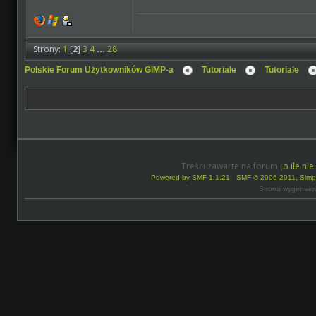
Strony:
1
[
2
]
3
4
...
28
Polskie Forum Użytkowników GIMP-a
Tutoriale
Tutoriale
Treści zawarte na forum (
o ile ni
Powered by SMF 1.1.21
|
SMF © 2006-2011, Simp
Strona wygenero