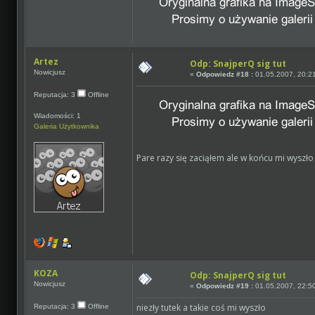
Artez
Odp: SnajperQ sig tut
Nowicjusz
«
Odpowiedz #18 :
01.05.2007, 20:2
Reputacja: 3
Offline
Wiadomości: 1
Galeria Użytkownika
Pare razy się zaciąłem ale w końcu mi wyszł
KOZA
Odp: SnajperQ sig tut
Nowicjusz
«
Odpowiedz #19 :
01.05.2007, 22:5
niezły tutek a takie coś mi wyszło
Reputacja: 3
Offline