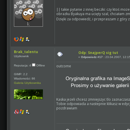
|| takie pytanie z innej beczki: czy ktoś mo
obrazku Byakuya ma ucięty szal, chciałam zmn
Dzięki za odpowiedź, i przepraszam z góry 
Brak_talentu
Odp: SnajperQ sig tut
Użytkownik
«
Odpowiedz #17 :
23.04.2007, 12:1
outcome
Reputacja: 4
Offline
GIMP: 2.2
Wiadomości: 86
Galeria Użytkownika
Kaska jezeli chcesz zmniejszyc tlo zaznacza
Tobie odpowiada a nastepnie klikasz w edycji 
pozdrawiam