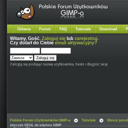
Główna
Forum
FAQ
Tutoriale
Download
P
Witamy,
Gość
.
Zaloguj się
lub
zarejestruj
.
Czy dotarł do Ciebie
email aktywacyjny?
Zaloguj się podając nazwę użytkownika, hasło i długość sesji
Polskie Forum Użytkowników GIMP-a
Tutoriale
Wasze porad
wtyczek GEGL do edytora GIMP