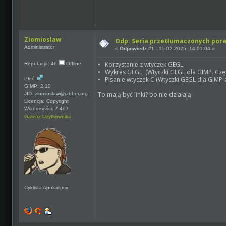
Ziomioslaw
Odp: Seria przetłumaczonych por
Administrator
«
Odpowiedz #1 :
15.02.2025, 14:01:04 »
• Korzystanie z wtyczek GEGL
Reputacja: 46
Offline
• Wykres GEGL (Wtyczki GEGL dla GIMP. Czę
• Pisanie wtyczek C (Wtyczki GEGL dla GIMP-a.
Płeć:
GIMP: 2.10
To mają być linki? bo nie działają
JID: ziomioslaw@jabber.org
Licencja: Copyright
Wiadomości: 7 467
Galeria Użytkownika
Cyklista Apokalipsy