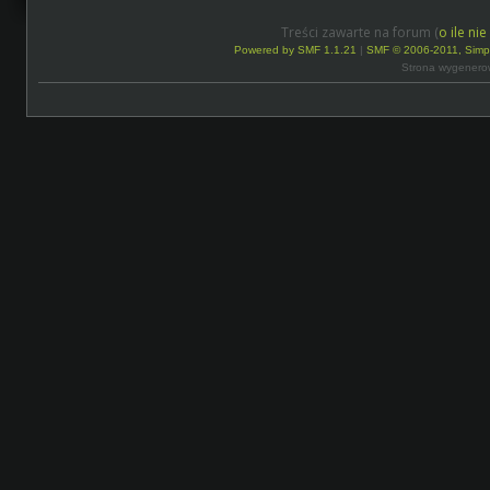
Treści zawarte na forum (
o ile ni
Powered by SMF 1.1.21
|
SMF © 2006-2011, Simp
Strona wygenero