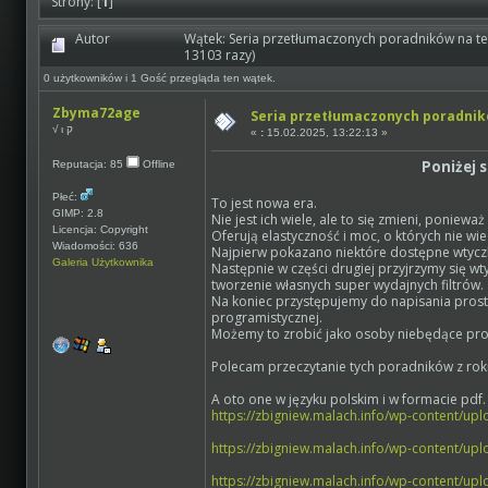
Strony: [
1
]
Autor
Wątek: Seria przetłumaczonych poradników na t
13103 razy)
0 użytkowników i 1 Gość przegląda ten wątek.
Zbyma72age
Seria przetłumaczonych poradnik
√ ι ק
«
:
15.02.2025, 13:22:13 »
Poniżej 
Reputacja: 85
Offline
Płeć:
To jest nowa era.
GIMP: 2.8
Nie jest ich wiele, ale to się zmieni, poniewa
Licencja: Copyright
Oferują elastyczność i moc, o których nie wi
Wiadomości: 636
Najpierw pokazano niektóre dostępne wtyczki
Galeria Użytkownika
Następnie w części drugiej przyjrzymy się w
tworzenie własnych super wydajnych filtrów.
Na koniec przystępujemy do napisania proste
programistycznej.
Możemy to zrobić jako osoby niebędące pr
Polecam przeczytanie tych poradników z rok
A oto one w języku polskim i w formacie pdf.
https://zbigniew.malach.info/wp-content/up
https://zbigniew.malach.info/wp-content/up
https://zbigniew.malach.info/wp-content/up