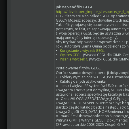
Jak napisać filtr GEGL
https://developer.gimp.org/resource/gegl_o
GEGL filters are also called “GEGL operation
GEGL”). Możesz zobaczyć dowolne z tych nazw
Takie filtry pojawią się automatycznie na li
potężnymi, to fakt, że zapewniają automatyc
(Twoja operacja GEGL będzie użyteczna w GI
mają one ogólny interfejs operacyjny).
Aby uzyskać odpowiednie wprowadzenie i po
roku autorstwa Liama Quina podzielonego na
•
Korzystanie z wtyczek GEGL
•
Wykres GEGL
(Wtyczki GEGL dla GIMP. Czę
•
Pisanie wtyczek C
(Wtyczki GEGL dla GIMP-a.
Instalowanie filtrów GEGL
Oprócz standardowych operacji dołączonych
• Foldery wymienione w GEGL_PATHzmiennej śr
• Katalog danych użytkownika:
o Linux i większość systemów UNIX (oprócz
Uwaga : ta ścieżka jest domyślna, $HOME/.l
ustawiona (zobacz specyfikację katalogu ba
o Okna :%LOCALAPPDATA%\gegl-0.4\plug-i
Uwaga 1 : %LOCALAPPDATA%może być bezpośre
Bardzo często katalog będzie następujący: 
Uwaga 2 : jeśli XDG_DATA_HOMEzmienna śro
o macOS :~/Library/Application Support/gegl
Witryna GIMP | Witryna GEGL | Dokumentacj
© Prawa autorskie 2003-2025 Zespół GIMP