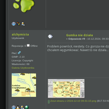
alchymista
Gumka nie działa
Użytkownik
«
Odpowiedz #9 :
10.12.2024, 09:33
Problem powrócił, niestety. Co gorsza nie 
Reputacja: 0
Offline
chciałem wygumkować. Nawet to nie działa...
Płeć:
GIMP: 2.10
Licencja: Copyright
Wiadomości: 69
Galeria Użytkownika
Zrzut ekranu z 2024-12-10 09-31-10.png
(817.53 KB