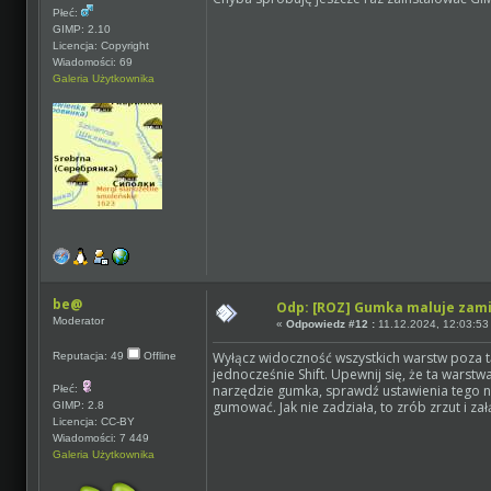
Płeć:
GIMP: 2.10
Licencja: Copyright
Wiadomości: 69
Galeria Użytkownika
be@
Odp: [ROZ] Gumka maluje zam
Moderator
«
Odpowiedz #12 :
11.12.2024, 12:03:53
Wyłącz widoczność wszystkich warstw poza tą
Reputacja: 49
Offline
jednocześnie Shift. Upewnij się, że ta warstw
narzędzie gumka, sprawdź ustawienia tego n
Płeć:
gumować. Jak nie zadziała, to zrób zrzut i zał
GIMP: 2.8
Licencja: CC-BY
Wiadomości: 7 449
Galeria Użytkownika