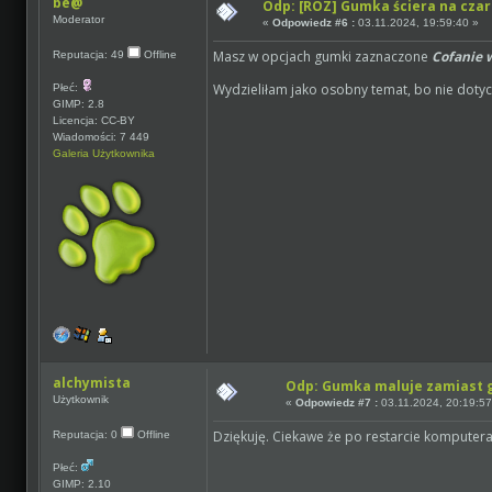
be@
Odp: [ROZ] Gumka ściera na czar
Moderator
«
Odpowiedz #6 :
03.11.2024, 19:59:40 »
Masz w opcjach gumki zaznaczone
Cofanie 
Reputacja: 49
Offline
Wydzieliłam jako osobny temat, bo nie dot
Płeć:
GIMP: 2.8
Licencja: CC-BY
Wiadomości: 7 449
Galeria Użytkownika
alchymista
Odp: Gumka maluje zamiast
Użytkownik
«
Odpowiedz #7 :
03.11.2024, 20:19:57
Dziękuję. Ciekawe że po restarcie komputera
Reputacja: 0
Offline
Płeć:
GIMP: 2.10