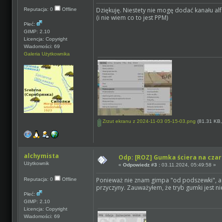
Dziękuję. Niestety nie mogę dodać kanału alfa
Reputacja: 0
Offline
(i nie wiem co to jest PPM)
Płeć:
GIMP: 2.10
Licencja: Copyright
Wiadomości: 69
Galeria Użytkownika
Zrzut ekranu z 2024-11-03 05-15-03.png
(81.31 KB,
alchymista
Odp: [ROZ] Gumka ściera na czar
Użytkownik
«
Odpowiedz #3 :
03.11.2024, 05:49:58 »
Ponieważ nie znam gimpa "od podszewki", a
Reputacja: 0
Offline
przyczyny. Zauważyłem, że tryb gumki jest ni
Płeć:
GIMP: 2.10
Licencja: Copyright
Wiadomości: 69