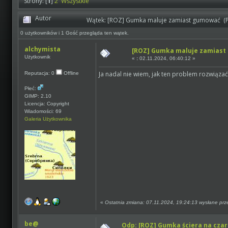
Strony: [
1
]
2
Wszystkie
Autor
Wątek: [ROZ] Gumka maluje zamiast gumować (Pr
0 użytkowników i 1 Gość przegląda ten wątek.
alchymista
[ROZ] Gumka maluje zamias
Użytkownik
«
:
02.11.2024, 06:40:12 »
Ja nadal nie wiem, jak ten problem rozwiązać
Reputacja: 0
Offline
Płeć:
GIMP: 2.10
Licencja: Copyright
Wiadomości: 69
Galeria Użytkownika
«
Ostatnia zmiana: 07.11.2024, 19:24:13 wysłane pr
be@
Odp: [ROZ] Gumka ściera na czar