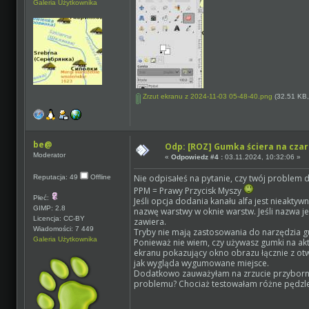
Galeria Użytkownika
Zrzut ekranu z 2024-11-03 05-48-40.png
(32.51 KB,
be@
Odp: [ROZ] Gumka ściera na czar
Moderator
«
Odpowiedz #4 :
03.11.2024, 10:32:06 »
Nie odpisałeś na pytanie, czy twój problem
Reputacja: 49
Offline
PPM = Prawy Przycisk Myszy
Płeć:
Jeśli opcja dodania kanału alfa jest nieakty
GIMP: 2.8
nazwę warstwy w oknie warstw. Jeśli nazwa je
Licencja: CC-BY
zawiera.
Wiadomości: 7 449
Tryby nie mają zastosowania do narzędzia g
Galeria Użytkownika
Ponieważ nie wiem, czy używasz gumki na akt
ekranu pokazujący okno obrazu łącznie z ot
jak wygląda wygumowane miejsce.
Dodatkowo zauważyłam na zrzucie przybornik
problemu? Chociaż testowałam różne pędzle i 