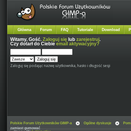
Główna
Forum
FAQ
Tutoriale
Download
P
Witamy,
Gość
.
Zaloguj się
lub
zarejestruj
.
Czy dotarł do Ciebie
email aktywacyjny?
Zaloguj się podając nazwę użytkownika, hasło i długość sesji
Polskie Forum Użytkowników GIMP-a
Ogólne dyskusje
Pomo
zamiast gumować