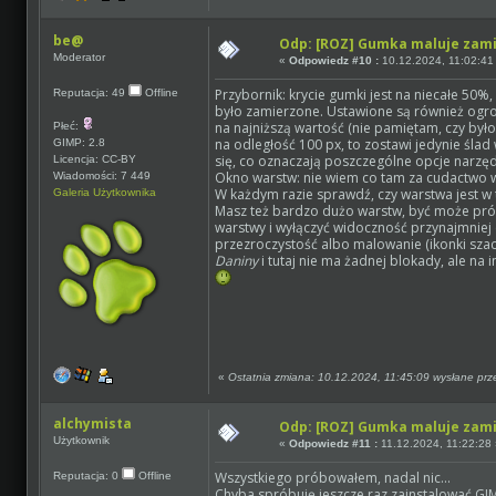
be@
Odp: [ROZ] Gumka maluje zam
Moderator
«
Odpowiedz #10 :
10.12.2024, 11:02:41
Przybornik: krycie gumki jest na niecałe 50
Reputacja: 49
Offline
było zamierzone. Ustawione są również og
na najniższą wartość (nie pamiętam, czy było 
Płeć:
na odległość 100 px, to zostawi jedynie ślad
GIMP: 2.8
się, co oznaczają poszczególne opcje narzęd
Licencja: CC-BY
Okno warstw: nie wiem co tam za cudactwo
Wiadomości: 7 449
W każdym razie sprawdź, czy warstwa jest w t
Galeria Użytkownika
Masz też bardzo dużo warstw, być może pró
warstwy i wyłączyć widoczność przynajmniej 
przezroczystość albo malowanie (ikonki szac
Daniny
i tutaj nie ma żadnej blokady, ale na
«
Ostatnia zmiana: 10.12.2024, 11:45:09 wysłane pr
alchymista
Odp: [ROZ] Gumka maluje zam
Użytkownik
«
Odpowiedz #11 :
11.12.2024, 11:22:28
Wszystkiego próbowałem, nadal nic...
Reputacja: 0
Offline
Chyba spróbuję jeszcze raz zainstalować GIM