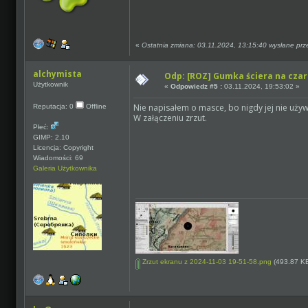
«
Ostatnia zmiana: 03.11.2024, 13:15:40 wysłane pr
alchymista
Odp: [ROZ] Gumka ściera na czar
Użytkownik
«
Odpowiedz #5 :
03.11.2024, 19:53:02 »
Nie napisałem o masce, bo nigdy jej nie uży
Reputacja: 0
Offline
W załączeniu zrzut.
Płeć:
GIMP: 2.10
Licencja: Copyright
Wiadomości: 69
Galeria Użytkownika
Zrzut ekranu z 2024-11-03 19-51-58.png
(493.87 KB