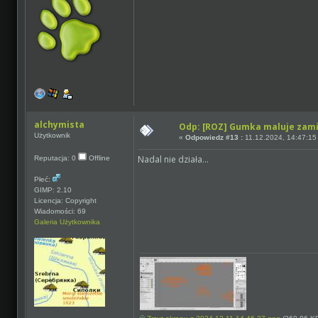
alchymista
Odp: [ROZ] Gumka maluje zam
Użytkownik
«
Odpowiedz #13 :
11.12.2024, 14:47:15
Nadal nie działa...
Reputacja: 0
Offline
Płeć:
GIMP: 2.10
Licencja: Copyright
Wiadomości: 69
Galeria Użytkownika