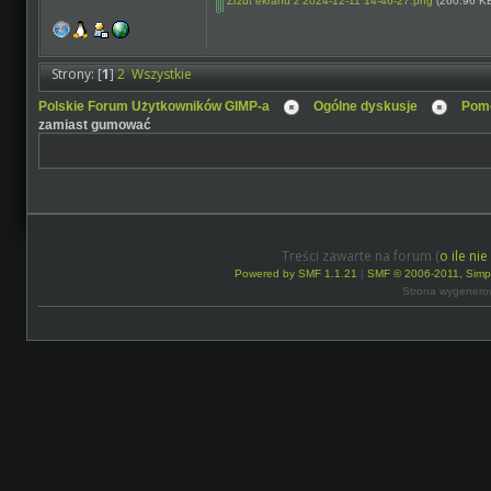
Zrzut ekranu z 2024-12-11 14-46-27.png
(260.96 KB
Strony: [
1
]
2
Wszystkie
Polskie Forum Użytkowników GIMP-a
Ogólne dyskusje
Pomo
zamiast gumować
Treści zawarte na forum (
o ile ni
Powered by SMF 1.1.21
|
SMF © 2006-2011, Simp
Strona wygenero