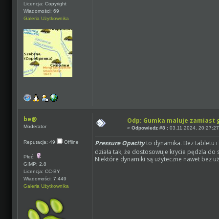
Licencja: Copyright
Wiadomości: 69
Galeria Użytkownika
be@
Odp: Gumka maluje zamiast
Moderator
«
Odpowiedz #8 :
03.11.2024, 20:27:27
Pressure Opacity
to dynamika. Bez tabletu i
Reputacja: 49
Offline
działa tak, że dostosowuje krycie pędzla do 
Płeć:
Niektóre dynamiki są użyteczne nawet bez uży
GIMP: 2.8
Licencja: CC-BY
Wiadomości: 7 449
Galeria Użytkownika