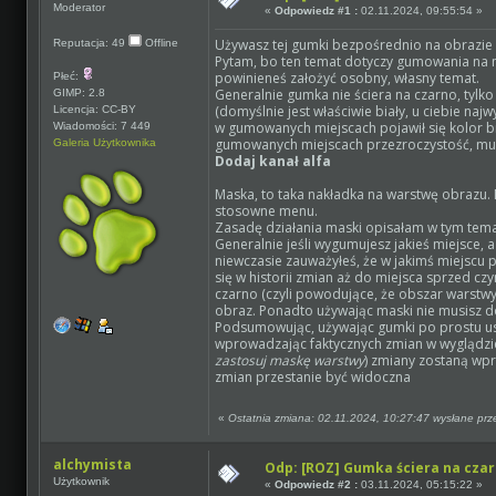
Moderator
«
Odpowiedz #1 :
02.11.2024, 09:55:54 »
Używasz tej gumki bezpośrednio na obrazie
Reputacja: 49
Offline
Pytam, bo ten temat dotyczy gumowania na 
powinieneś założyć osobny, własny temat.
Płeć:
Generalnie gumka nie ściera na czarno, tylko
GIMP: 2.8
(domyślnie jest właściwie biały, u ciebie naj
Licencja: CC-BY
w gumowanych miejscach pojawił się kolor bi
Wiadomości: 7 449
gumowanych miejscach przezroczystość, mu
Galeria Użytkownika
Dodaj kanał alfa
Maska, to taka nakładka na warstwę obrazu.
stosowne menu.
Zasadę działania maski opisałam w tym tema
Generalnie jeśli wygumujesz jakieś miejsce,
niewczasie zauważyłeś, że w jakimś miejscu 
się w historii zmian aż do miejsca sprzed 
czarno (czyli powodujące, że obszar warstwy
obraz. Ponadto używając maski nie musisz d
Podsumowując, używając gumki po prostu us
wprowadzając faktycznych zmian w wyglądzi
zastosuj maskę warstwy
) zmiany zostaną wpr
zmian przestanie być widoczna
«
Ostatnia zmiana: 02.11.2024, 10:27:47 wysłane pr
alchymista
Odp: [ROZ] Gumka ściera na czar
Użytkownik
«
Odpowiedz #2 :
03.11.2024, 05:15:22 »