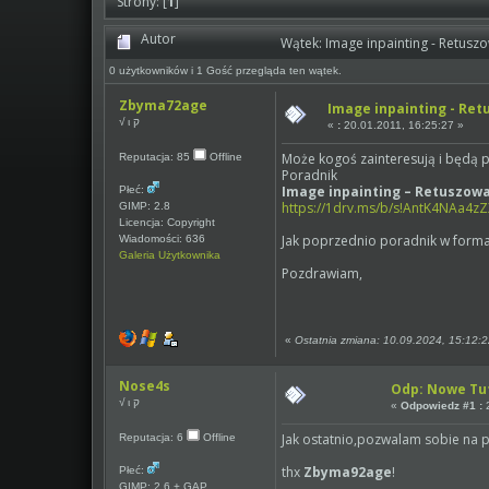
Strony: [
1
]
Autor
Wątek: Image inpainting - Retus
0 użytkowników i 1 Gość przegląda ten wątek.
Zbyma72age
Image inpainting - Re
√ ι ק
«
:
20.01.2011, 16:25:27 »
Może kogoś zainteresują i będą
Reputacja: 85
Offline
Poradnik
Image inpainting – Retuszow
Płeć:
https://1drv.ms/b/s!AntK4NAa4
GIMP: 2.8
Licencja: Copyright
Jak poprzednio poradnik w forma
Wiadomości: 636
Galeria Użytkownika
Pozdrawiam,
«
Ostatnia zmiana: 10.09.2024, 15:12:
Nose4s
Odp: Nowe Tu
√ ι ק
«
Odpowiedz #1 :
2
Jak ostatnio,pozwalam sobie na pr
Reputacja: 6
Offline
thx
Zbyma92age
!
Płeć:
GIMP: 2.6 + GAP