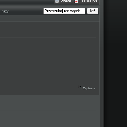
 razy)
Zapisane