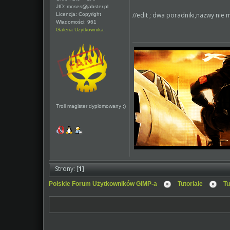
JID: moses@jabster.pl
//edit ; dwa poradniki,nazwy nie 
Licencja: Copyright
Wiadomości: 961
Galeria Użytkownika
Troll magister dyplomowany ;)
Strony: [
1
]
Polskie Forum Użytkowników GIMP-a
Tutoriale
Tu