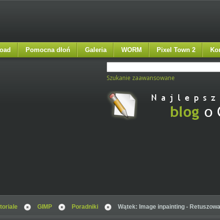
oad
Pomocna dłoń
Galeria
WORM
Pixel Town 2
Ko
Szukanie zaawansowane
toriale
GIMP
Poradniki
Wątek: Image inpainting - Retuszow