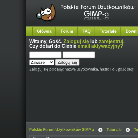
Główna
Forum
FAQ
Tutoriale
Downl
Witamy,
Gość
.
Zaloguj się
lub
zarejestruj
.
Czy dotarł do Ciebie
email aktywacyjny?
Zaloguj się podając nazwę użytkownika, hasło i długość sesji
Polskie Forum Użytkowników GIMP-a
Tutoriale
Tu