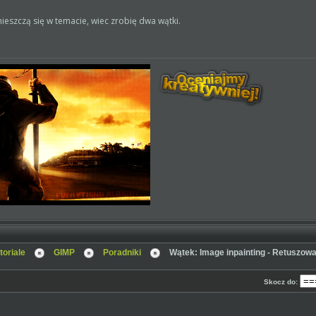
mieszczą się w temacie, wiec zrobię dwa wątki.
toriale
GIMP
Poradniki
Wątek: Image inpainting - Retuszow
Skocz do: