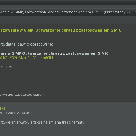
zowanie w GIMP, Odtwarzanie obrazu z zastosowaniem G'MIC (Przeczytany 27331
tuszowanie w GIMP, Odtwarzanie obrazu z zastosowaniem G'MIC
 przydatne, dawno opracowane:
anie w GIMP Odtwarzanie obrazu z zastosowaniem G`MIC
zZX-kGcKB2t_Mznk3UA?e=nh60iU
cie pdf
22 wysłane przez Zbyma72age
»
tki
0.01.2011, 20:14:35 »
zyklejenie wątku,a także na zmianę treści tematu.