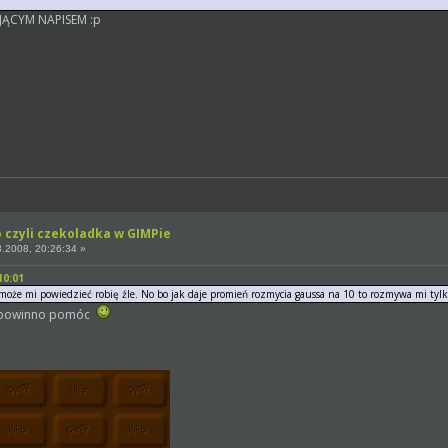
JĄCYM NAPISEM :p
o czyli czekoladka w GIMPie
.2008, 20:26:34 »
10:01
że mi powiedzieć robię źle. No bo jak daje promień rozmycia gaussa na 10 to rozmywa mi tylko
To powinno pomóc