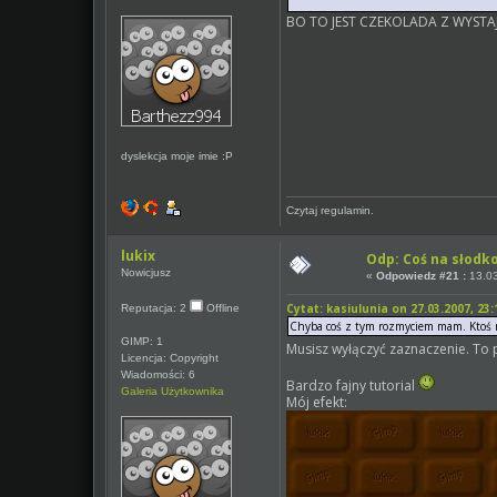
BO TO JEST CZEKOLADA Z WYSTA
dyslekcja moje imie :P
Czytaj regulamin.
lukix
Odp: Coś na słodk
Nowicjusz
«
Odpowiedz #21 :
13.03
Cytat: kasiulunia on 27.03.2007, 23:
Reputacja: 2
Offline
Chyba coś z tym rozmyciem mam. Ktoś mo
GIMP: 1
Musisz wyłączyć zaznaczenie. 
Licencja: Copyright
Wiadomości: 6
Bardzo fajny tutorial
Galeria Użytkownika
Mój efekt: