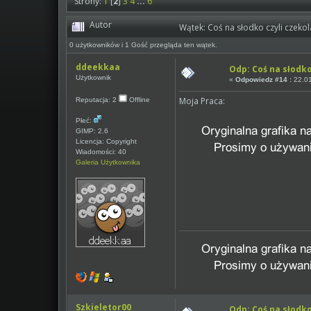
Strony:
1
[
2
]
3
4
...
6
Autor
Wątek: Coś na słodko czyli czeko
0 użytkowników i 1 Gość przegląda ten wątek.
ddeekkaa
Odp: Coś na słodk
Użytkownik
«
Odpowiedz #14 :
22.01
Moja Praca:
Reputacja: 2
Offline
Płeć:
GIMP: 2.6
Licencja: Copyright
Wiadomości: 40
Galeria Użytkownika
Szkieletor00
Odp: Coś na słodk