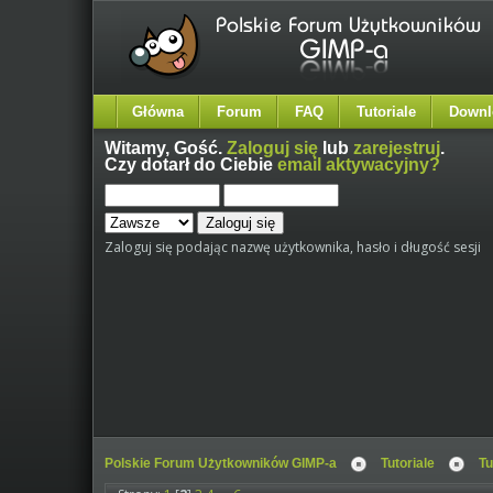
Główna
Forum
FAQ
Tutoriale
Downl
Witamy,
Gość
.
Zaloguj się
lub
zarejestruj
.
Czy dotarł do Ciebie
email aktywacyjny?
Zaloguj się podając nazwę użytkownika, hasło i długość sesji
Polskie Forum Użytkowników GIMP-a
Tutoriale
Tu