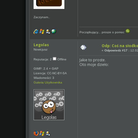
Zaczynam..
Początkujący... prosze o pomoc
Legolas
Odp: Coś na słodk
Nowicjusz
«
Odpowiedz #17 :
12.02
Jakie to proste.
Reputacja: 2
Offline
Oto moje dzieło:
GIMP: 2.4 + GAP
Licencja: CC-NC-BY-SA
Wiadomości: 3
Galeria Użytkownika