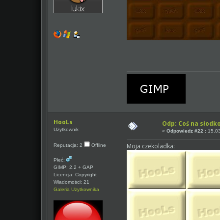
HooLs
Odp: Coś na słodk
Użytkownik
«
Odpowiedz #22 :
15.03
Moja czekoladka:
Reputacja: 2
Offline
Płeć:
GIMP: 2.2 + GAP
Licencja: Copyright
Wiadomości: 21
Galeria Użytkownika