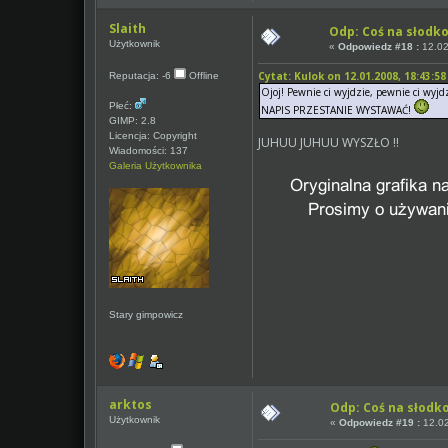
Slaith
Odp: Coś na słodko
Użytkownik
«
Odpowiedz #18 :
12.02
Cytat: Kulok on 12.01.2008, 18:43:58
Reputacja: -6
Offline
Ojoj! Pewnie ci wyjdzie, pewnie ci wyj
Płeć:
NAPIS PRZESTANIE WYSTAWAĆ!
GIMP: 2.8
Licencja: Copyright
JUHUU JUHUU WYSZŁO !!
Wiadomości: 137
Galeria Użytkownika
Stary gimpowicz
arktos
Odp: Coś na słodk
Użytkownik
«
Odpowiedz #19 :
12.02