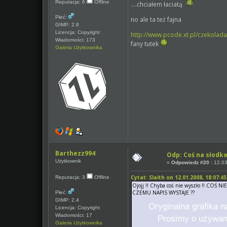
Reputacja: 6
Offline
....chciałem łaciatą
Płeć:
no ale ta też fajna
GIMP: 2.8
Licencja: Copyright
http://www.pcode.xt.pl/czekolada
Wiadomości: 173
fany tutek
Galeria Użytkownika
Barthezz994
Odp: Coś na słodko
Użytkownik
«
Odpowiedz #20 :
12.03
Cytat: Slaith on 12.01.2008, 18:07:45
Reputacja: 3
Offline
Ojojj !! Chyba coś nie wyszło !! COŚ N
CZEMU NAPIS WYSTAJE ??
Płeć:
GIMP: 2.4
Licencja: Copyright
Wiadomości: 17
Galeria Użytkownika