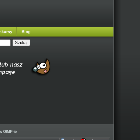
nkursy
Blog
 w GIMP-ie