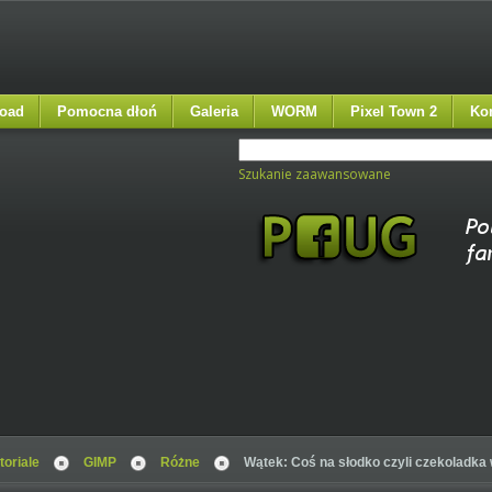
oad
Pomocna dłoń
Galeria
WORM
Pixel Town 2
Ko
Szukanie zaawansowane
toriale
GIMP
Różne
Wątek: Coś na słodko czyli czekoladka