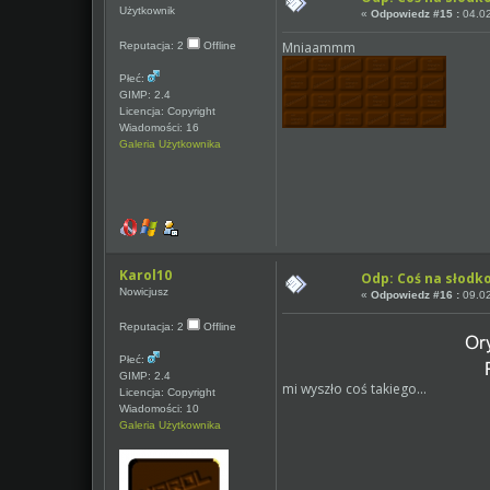
Użytkownik
«
Odpowiedz #15 :
04.02
Mniaammm
Reputacja: 2
Offline
Płeć:
GIMP: 2.4
Licencja: Copyright
Wiadomości: 16
Galeria Użytkownika
Karol10
Odp: Coś na słodk
Nowicjusz
«
Odpowiedz #16 :
09.02
Reputacja: 2
Offline
Płeć:
GIMP: 2.4
mi wyszło coś takiego...
Licencja: Copyright
Wiadomości: 10
Galeria Użytkownika