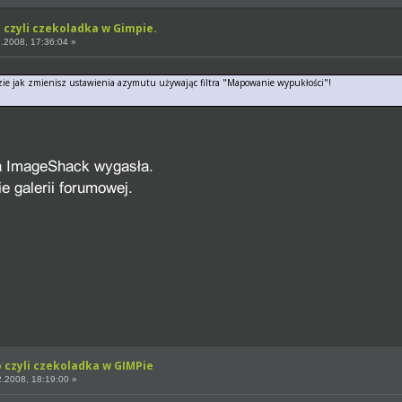
 czyli czekoladka w Gimpie.
.2008, 17:36:04 »
dzie jak zmienisz ustawienia azymutu używając filtra "Mapowanie wypukłości"!
o czyli czekoladka w GIMPie
.2008, 18:19:00 »