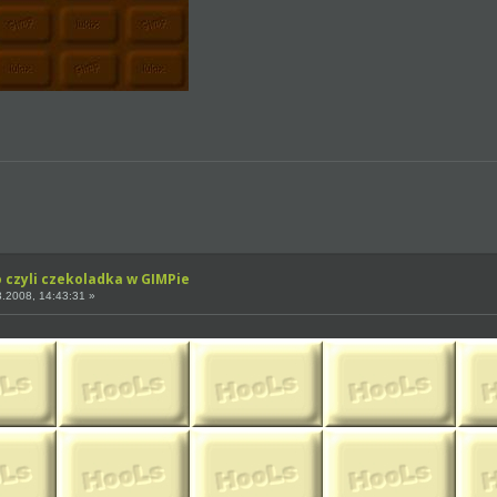
o czyli czekoladka w GIMPie
.2008, 14:43:31 »