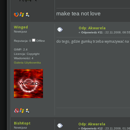
make tea not love
Winged
Odp: Akwarela
Nowicjusz
«
Odpowiedz #11 :
22.11.2008, 08:55
do tego, gdzie gumką trzeba wymazywać na 
Reputacja: 0
Offline
GIMP: 2.4
Licencja: Copyright
Wiadomości: 4
Galeria Użytkownika
BishKopt
Odp: Akwarela
Nowicjusz
«
Odpowiedz #12 :
23.11.2008, 01:36