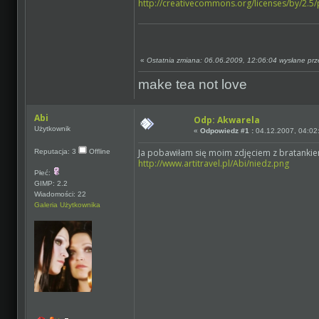
http://creativecommons.org/licenses/by/2.5/
«
Ostatnia zmiana: 06.06.2009, 12:06:04 wysłane prz
make tea not love
Abi
Odp: Akwarela
Użytkownik
«
Odpowiedz #1 :
04.12.2007, 04:02
Ja pobawiłam się moim zdjęciem z bratankiem
Reputacja: 3
Offline
http://www.artitravel.pl/Abi/niedz.png
Płeć:
GIMP: 2.2
Wiadomości: 22
Galeria Użytkownika