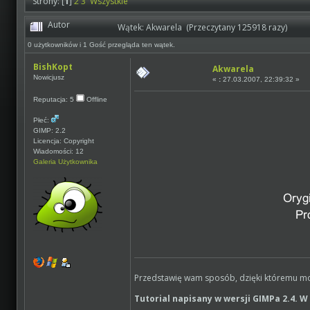
Strony: [
1
]
2
3
Wszystkie
Autor
Wątek: Akwarela (Przeczytany 125918 razy)
0 użytkowników i 1 Gość przegląda ten wątek.
BishKopt
Akwarela
Nowicjusz
«
:
27.03.2007, 22:39:32 »
Reputacja: 5
Offline
Płeć:
GIMP: 2.2
Licencja: Copyright
Wiadomości: 12
Galeria Użytkownika
Przedstawię wam sposób, dzięki któremu moż
Tutorial napisany w wersji GIMPa 2.4. W