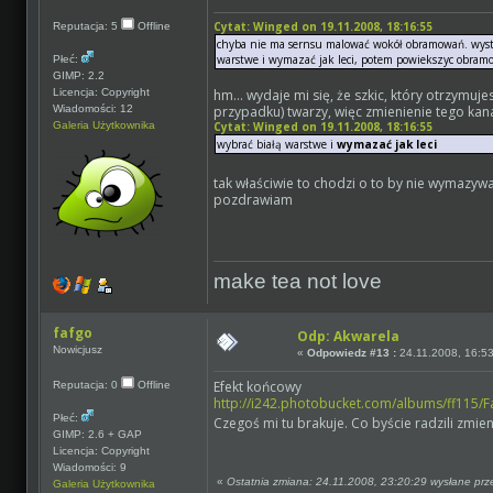
Cytat: Winged on 19.11.2008, 18:16:55
Reputacja: 5
Offline
chyba nie ma sernsu malować wokół obramowań. wysta
warstwe i wymazać jak leci, potem powiekszyc obramow
Płeć:
GIMP: 2.2
Licencja: Copyright
hm... wydaje mi się, że szkic, który otrzymuj
Wiadomości: 12
przypadku) twarzy, więc zmienienie tego kana
Galeria Użytkownika
Cytat: Winged on 19.11.2008, 18:16:55
wybrać białą warstwe i
wymazać jak leci
tak właściwie to chodzi o to by nie wymazywa
pozdrawiam
make tea not love
fafgo
Odp: Akwarela
Nowicjusz
«
Odpowiedz #13 :
24.11.2008, 16:53
Efekt końcowy
Reputacja: 0
Offline
http://i242.photobucket.com/albums/ff115/
Płeć:
Czegoś mi tu brakuje. Co byście radzili zmieni
GIMP: 2.6 + GAP
Licencja: Copyright
Wiadomości: 9
«
Ostatnia zmiana: 24.11.2008, 23:20:29 wysłane prz
Galeria Użytkownika