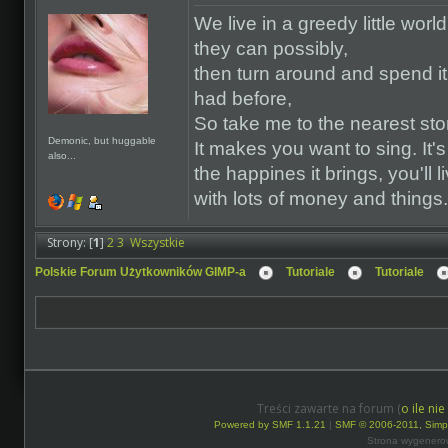
We live in a greedy little worl
they can possibly,
then turn around and spend it 
had before,
So take me to the nearest sto
Demonic, but huggable
It makes you want to sing. It'
also...
the happines it brings, you'll li
with lots of money and things.
Strony: [
1
]
2
3
Wszystkie
Polskie Forum Użytkowników GIMP-a
Tutoriale
Tutoriale
Treści zawarte na forum (
o ile ni
Powered by SMF 1.1.21
|
SMF © 2006-2011, Simp
Strona wygenero