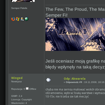
The Few, The Proud, The Mar
Semper Fidelis
Semper Fi!
Jeśli oceniasz moją grafikę na
błędy wpłynęły na taką decyzj
Winged
Odp: Akwarela
Nowicjusz
«
Odpowiedz #9 :
19.11.2008, 18:16
chyba nie ma sernsu malować wokół obramowa
Reputacja: 0
Offline
obramownia, wybrać białą warstwe i wymazać
10-15x. nie trzeba sie tak meczyć
GIMP: 2.4
Licencja: Copyright
Wiadomości: 4