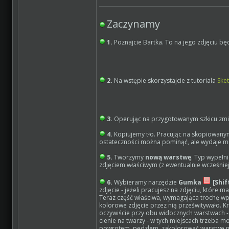
Zaczynamy
1.
Poznajcie Bartka. To na jego zdjęciu b
2.
Na wstępie skorzystajcie z tutoriala
Sket
3.
Operując na przygotowanym szkicu zm
4.
Kopiujemy tło. Pracując na skopiowanym
ostateczności można pominąć, ale wydaje mi 
5.
Tworzymy
nową warstwę
. Typ wypełn
zdjęciem właściwym (z ewentualnie wcześnie
6.
Wybieramy narzędzie
Gumka
[Shif
zdjęcie - jeżeli pracujesz na zdjęciu, które 
Teraz część właściwa, wymagająca trochę
kolorowe zdjęcie przez nią prześwitywało. K
oczywiście przy obu widocznych warstwach 
cienie na twarzy - w tych miejscach trzeba 
powrotem, pędzlem, zakolorować warstwę n