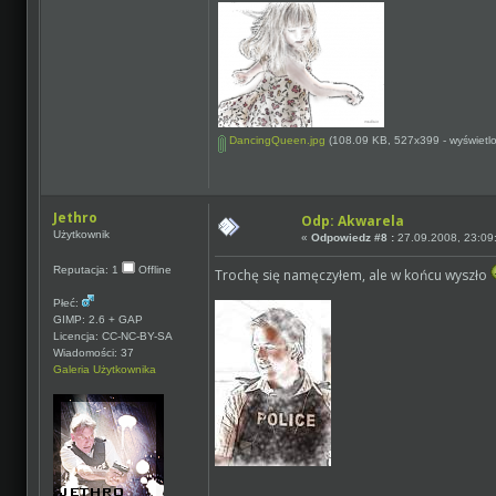
DancingQueen.jpg
(108.09 KB, 527x399 - wyświetlo
Jethro
Odp: Akwarela
Użytkownik
«
Odpowiedz #8 :
27.09.2008, 23:09
Reputacja: 1
Offline
Trochę się namęczyłem, ale w końcu wyszło
Płeć:
GIMP: 2.6 + GAP
Licencja: CC-NC-BY-SA
Wiadomości: 37
Galeria Użytkownika