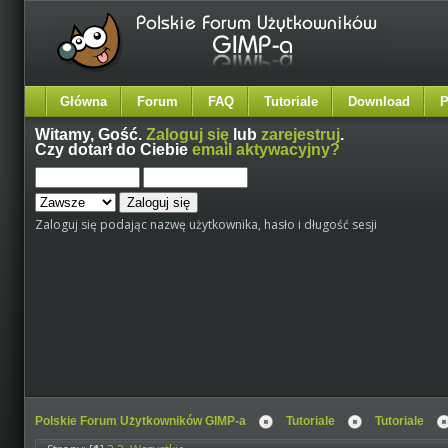
Główna
Forum
FAQ
Tutoriale
Download
P
Witamy,
Gość
.
Zaloguj się
lub
zarejestruj
.
Czy dotarł do Ciebie
email aktywacyjny?
Zaloguj się podając nazwę użytkownika, hasło i długość sesji
Polskie Forum Użytkowników GIMP-a
Tutoriale
Tutoriale