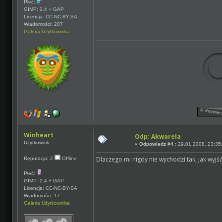
Płeć:
GIMP: 2.4 + GAP
Licencja: CC-NC-BY-SA
Wiadomości: 207
Galeria Użytkownika
Winheart
Odp: Akwarela
Użytkownik
«
Odpowiedz #4 :
29.01.2008, 23:35
Dlaczego mi nigdy nie wychodzi tak, jak wyj
Reputacja: 2
Offline
Płeć:
GIMP: 2.4 + GAP
Licencja: CC-NC-BY-SA
Wiadomości: 17
Galeria Użytkownika