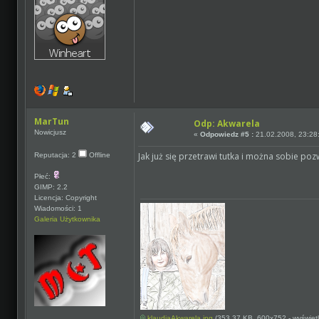
MarTun
Odp: Akwarela
Nowicjusz
«
Odpowiedz #5 :
21.02.2008, 23:28
Jak już się przetrawi tutka i można sobie po
Reputacja: 2
Offline
Płeć:
GIMP: 2.2
Licencja: Copyright
Wiadomości: 1
Galeria Użytkownika
klaudiaAkwarela.jpg
(353.37 KB, 600x752 - wyświetl