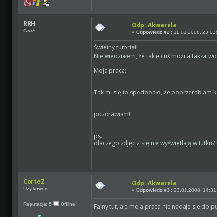
RRH
Odp: Akwarela
Gość
«
Odpowiedz #2 :
11.01.2008, 23:03
Świetny tutorial!
Nie wiedziałem, że takie cuś można tak łatw
Moja praca:
Tak mi się to spodobało, że poprzerabiam ko
pozdrawiam!
ps.
dlaczego zdjęcia się nie wyświetlają w tutku
CorteZ
Odp: Akwarela
Użytkownik
«
Odpowiedz #3 :
23.01.2008, 14:31
Reputacja: 5
Offline
Fajny tut, ale moja praca nie nadaje sie do p