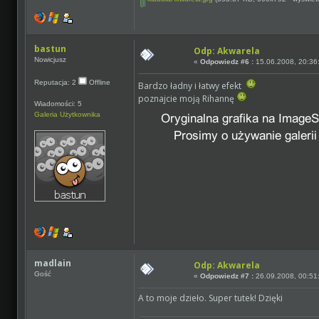
bastun
Odp: Akwarela
Nowicjusz
«
Odpowiedz #6 :
15.06.2008, 20:36
Reputacja: 2
Offline
Bardzo ładny i łatwy efekt
poznajcie moją Rihannę
Wiadomości: 5
Galeria Użytkownika
madlain
Odp: Akwarela
Gość
«
Odpowiedz #7 :
26.09.2008, 00:51
A to moje dzieło. Super tutek! Dzięki