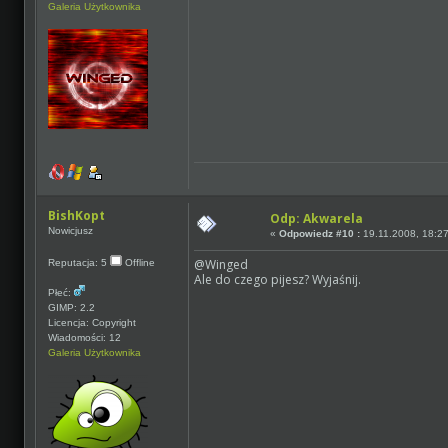
Galeria Użytkownika
BishKopt
Odp: Akwarela
Nowicjusz
«
Odpowiedz #10 :
19.11.2008, 18:27
@Winged
Reputacja: 5
Offline
Ale do czego pijesz? Wyjaśnij.
Płeć:
GIMP: 2.2
Licencja: Copyright
Wiadomości: 12
Galeria Użytkownika