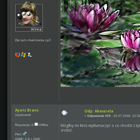
Dla tych chwil trzeba żyć!
Ayats Bravo
Odp: Akwarela
Użytkownik
«
Odpowiedz #23 :
29.07.2009, 12:3
Mógłby mi ktoś wytłumaczyć o co chodzi z ty
Reputacja: 0
Offline
zrobić.
Płeć:
GIMP: 2.6 + GAP