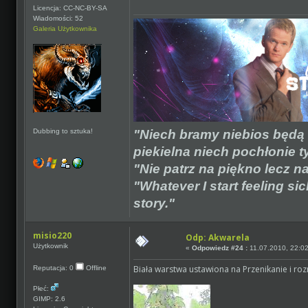
Licencja: CC-NC-BY-SA
Wiadomości: 52
Galeria Użytkownika
"Niech bramy niebios będą o
Dubbing to sztuka!
piekielna niech pochłonie tyc
"Nie patrz na piękno lecz n
"Whatever I start feeling s
story."
misio220
Odp: Akwarela
Użytkownik
«
Odpowiedz #24 :
11.07.2010, 22:02
Biała warstwa ustawiona na Przenikanie i ro
Reputacja: 0
Offline
Płeć:
GIMP: 2.6