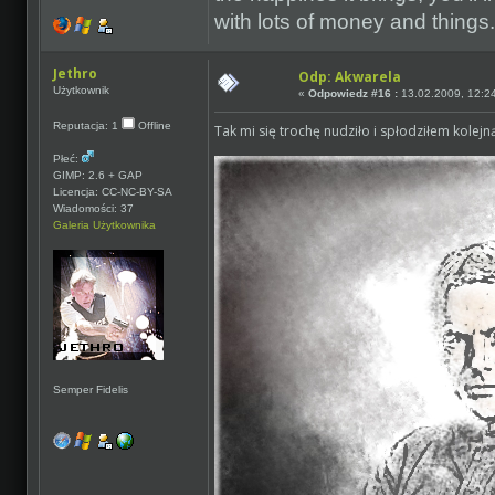
with lots of money and things.
Jethro
Odp: Akwarela
Użytkownik
«
Odpowiedz #16 :
13.02.2009, 12:2
Reputacja: 1
Offline
Tak mi się trochę nudziło i spłodziłem kolej
Płeć:
GIMP: 2.6 + GAP
Licencja: CC-NC-BY-SA
Wiadomości: 37
Galeria Użytkownika
Semper Fidelis