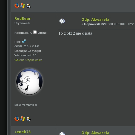
RodBear
Odp: Akwarela
Użytkownik
«
Odpowiedz #20 :
30.03.2009, 12:2
To z pkt 2 nie działa
Reputacja: 0
Offline
Płeć:
GIMP: 2.6 + GAP
Licencja: Copyright
Wiadomości: 30
Galeria Użytkownika
Mów mi mamo ;)
zenek73
Odp: Akwarela