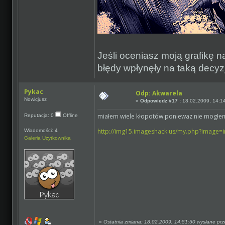
Jeśli oceniasz moją grafikę na
błędy wpłynęły na taką decyzj
Pykac
Odp: Akwarela
Nowicjusz
«
Odpowiedz #17 :
18.02.2009, 14:1
miałem wiele kłopotów poniewaz nie mogłem z
Reputacja: 0
Offline
http://img15.imageshack.us/my.php?image=
Wiadomości: 4
Galeria Użytkownika
«
Ostatnia zmiana: 18.02.2009, 14:51:50 wysłane pr