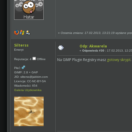
«
Ostatnia zmiana: 17.02.2013, 13:21:19 wysłane prz
Silterss
Odp: Akwarela
Emeryt
«
Odpowiedz #30 :
17.02.2013, 12:2
Na GIMP Plugin Registry masz
gotowy skrypt
.
Reputacja: 4
Offline
Płeć:
GIMP: 2.8 + GAP
JID: silterss@jabbim.com
Licencja: CC-NC-BY-SA
Wiadomości: 654
Galeria Użytkownika