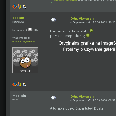
bastun
Odp: Akwarela
Nowicjusz
«
Odpowiedz #6 :
15.06.2008, 20:36
Reputacja: 2
Offline
Bardzo ładny i łatwy efekt
poznajcie moją Rihannę
Wiadomości: 5
Galeria Użytkownika
madlain
Odp: Akwarela
Gość
«
Odpowiedz #7 :
26.09.2008, 00:51
A to moje dzieło. Super tutek! Dzięki