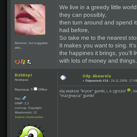
We live in a greedy little worl
they can possibly,
then turn around and spend it 
had before,
So take me to the nearest sto
Demonic, but huggable
It makes you want to sing. It'
also...
the happines it brings, you'll li
with lots of money and things.
BishKopt
Odp: Akwarela
Nowicjusz
«
Odpowiedz #14 :
24.11.2008, 17:09
Reputacja: 5
Offline
daj większe "krycie" gumki, i, o zgrozo!
, n
"maźgnięcia" gumki!
Płeć:
GIMP: 2.2
Licencja: Copyright
Wiadomości: 12
Galeria Użytkownika