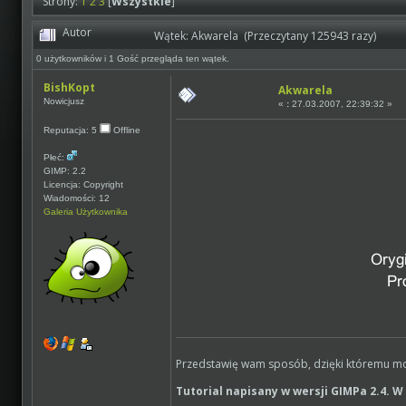
Strony:
1
2
3
[
Wszystkie
]
Autor
Wątek: Akwarela (Przeczytany 125943 razy)
0 użytkowników i 1 Gość przegląda ten wątek.
BishKopt
Akwarela
Nowicjusz
«
:
27.03.2007, 22:39:32 »
Reputacja: 5
Offline
Płeć:
GIMP: 2.2
Licencja: Copyright
Wiadomości: 12
Galeria Użytkownika
Przedstawię wam sposób, dzięki któremu moż
Tutorial napisany w wersji GIMPa 2.4. W