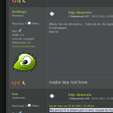
BishKopt
Odp: Akwarela
Nowicjusz
«
Odpowiedz #27 :
28.01.2011, 10:02
@kon: No nie do końca... Tutorial do do sepii
Reputacja: 5
Offline
Pozdrawiam
Marcin
Płeć:
GIMP: 2.2
Licencja: Copyright
Wiadomości: 12
Galeria Użytkownika
make tea not love
kon
Odp: Akwarela
Użytkownik
«
Odpowiedz #28 :
28.01.2011, 12:10
Cytat: kon on 27.01.2011, 21:44:34
Reputacja: 0
Offline
Moj pomysl,To co proponujesz to teraz nazywa sie chy