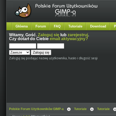
Główna
Forum
FAQ
Tutoriale
Download
P
Witamy,
Gość
.
Zaloguj się
lub
zarejestruj
.
Czy dotarł do Ciebie
email aktywacyjny?
Zaloguj się podając nazwę użytkownika, hasło i długość sesji
Polskie Forum Użytkowników GIMP-a
Tutoriale
Tutoriale