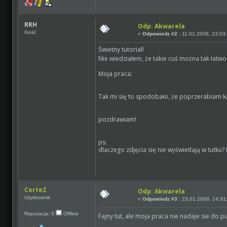
RRH
Odp: Akwarela
Gość
«
Odpowiedz #2 :
11.01.2008, 23:03
Świetny tutorial!
Nie wiedziałem, że takie cuś można tak łatw
Moja praca:
Tak mi się to spodobało, że poprzerabiam ko
pozdrawiam!
ps.
dlaczego zdjęcia się nie wyświetlają w tutku
CorteZ
Odp: Akwarela
Użytkownik
«
Odpowiedz #3 :
23.01.2008, 14:31
Reputacja: 5
Offline
Fajny tut, ale moja praca nie nadaje sie do p