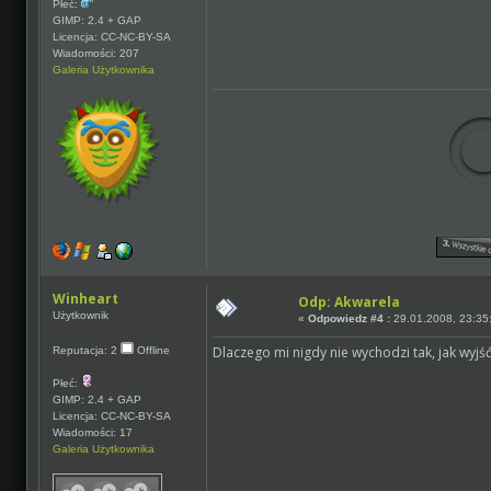
Płeć:
GIMP: 2.4 + GAP
Licencja: CC-NC-BY-SA
Wiadomości: 207
Galeria Użytkownika
Winheart
Odp: Akwarela
Użytkownik
«
Odpowiedz #4 :
29.01.2008, 23:35
Dlaczego mi nigdy nie wychodzi tak, jak wyj
Reputacja: 2
Offline
Płeć:
GIMP: 2.4 + GAP
Licencja: CC-NC-BY-SA
Wiadomości: 17
Galeria Użytkownika