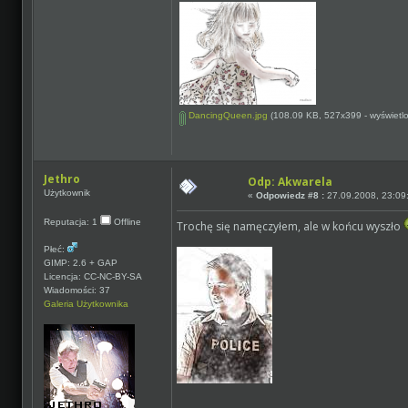
DancingQueen.jpg
(108.09 KB, 527x399 - wyświetlo
Jethro
Odp: Akwarela
Użytkownik
«
Odpowiedz #8 :
27.09.2008, 23:09
Reputacja: 1
Offline
Trochę się namęczyłem, ale w końcu wyszło
Płeć:
GIMP: 2.6 + GAP
Licencja: CC-NC-BY-SA
Wiadomości: 37
Galeria Użytkownika