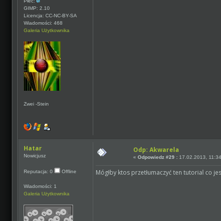
Płeć:
GIMP: 2.10
Licencja: CC-NC-BY-SA
Wiadomości: 468
Galeria Użytkownika
Zwei -Stein
Hatar
Odp: Akwarela
Nowicjusz
«
Odpowiedz #29 :
17.02.2013, 11:34
Mógłby ktos przetłumaczyć ten tutorial co je
Reputacja: 0
Offline
Wiadomości: 1
Galeria Użytkownika