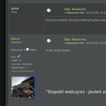
Jozin
Odp: Akwarela
Gość
«
Odpowiedz #18 :
19.03.2009, 16:4
możecie znaleźć stronę na której będzie napi
Beicu
Odp: Akwarela
Nowicjusz
«
Odpowiedz #19 :
20.03.2009, 20:2
A oto moje dzieło:
Reputacja: 0
Offline
Płeć:
GIMP: 1.*
Licencja: Copyright
Wiadomości: 1
Galeria Użytkownika
"Dopóki walczysz - jesteś z