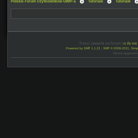
Polskie Forum Użytkowników GIMP-a
Tutoriale
Tutoriale
Treści zawarte na forum (
o ile ni
Powered by SMF 1.1.21
|
SMF © 2006-2011, Simp
Strona wygenero