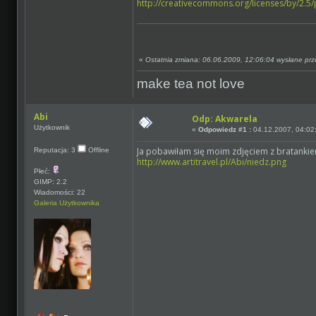
http://creativecommons.org/licenses/by/2.5/
«
Ostatnia zmiana: 06.06.2009, 12:06:04 wysłane prz
make tea not love
Abi
Odp: Akwarela
Użytkownik
«
Odpowiedz #1 :
04.12.2007, 04:02
Ja pobawiłam się moim zdjęciem z bratankiem
Reputacja: 3
Offline
http://www.artitravel.pl/Abi/niedz.png
Płeć:
GIMP: 2.2
Wiadomości: 22
Galeria Użytkownika