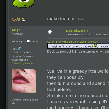
make tea not love
fafgo
Odp: Akwarela
Nowicjusz
«
Odpowiedz #15 :
25.11.2008, 20:07
Cytat: BishKopt on 24.11.2008, 17:09:24
Reputacja: 0
Offline
daj większe "krycie" gumki, i, o zgrozo!
, nie wym
Płeć:
Dzięki za pomoc! Zajmę się tym jutro i wkleję
GIMP: 2.6 + GAP
Licencja: Copyright
Wiadomości: 9
Galeria Użytkownika
We live in a greedy little worl
they can possibly,
then turn around and spend it 
had before,
So take me to the nearest sto
Demonic, but huggable
It makes you want to sing. It'
also...
the happines it brings, you'll li