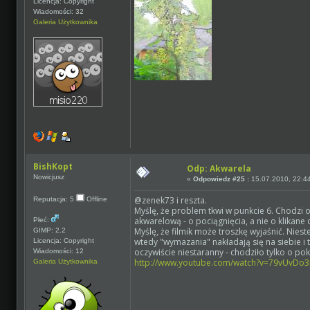
Licencja: Copyright
Wiadomości: 32
Galeria Użytkownika
BishKopt
Odp: Akwarela
Nowicjusz
«
Odpowiedz #25 :
15.07.2010, 22:44
@zenek73 i reszta.
Reputacja: 5
Offline
Myślę, że problem tkwi w punkcie 6. Chodzi o
akwarelową - o pociągnięcia, a nie o klikane c
Płeć:
Myślę, że filmik może troszkę wyjaśnić. Niest
GIMP: 2.2
wtedy "wymazania" nakładają się na siebie i t
Licencja: Copyright
oczywiście niestaranny - chodziło tylko o pok
Wiadomości: 12
http://www.youtube.com/watch?v=79vUvDo
Galeria Użytkownika