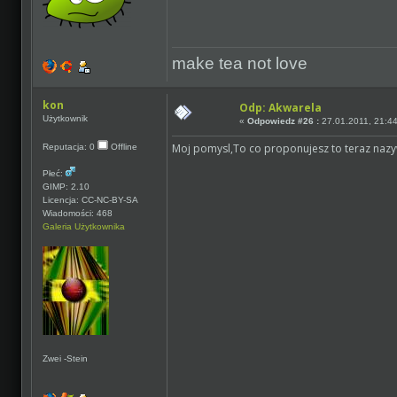
make tea not love
kon
Odp: Akwarela
Użytkownik
«
Odpowiedz #26 :
27.01.2011, 21:44
Moj pomysl,To co proponujesz to teraz nazy
Reputacja: 0
Offline
Płeć:
GIMP: 2.10
Licencja: CC-NC-BY-SA
Wiadomości: 468
Galeria Użytkownika
Zwei -Stein