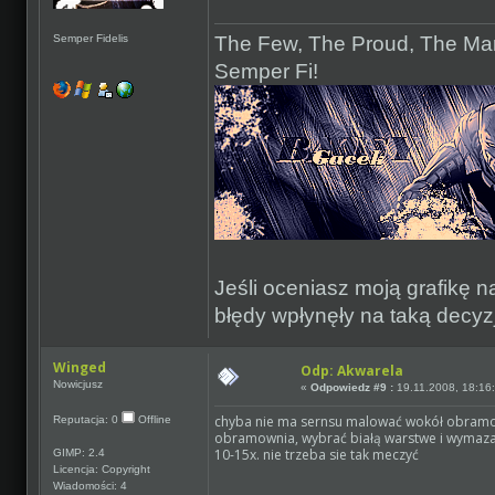
The Few, The Proud, The Mar
Semper Fidelis
Semper Fi!
Jeśli oceniasz moją grafikę na
błędy wpłynęły na taką decyzj
Winged
Odp: Akwarela
Nowicjusz
«
Odpowiedz #9 :
19.11.2008, 18:16
chyba nie ma sernsu malować wokół obramowa
Reputacja: 0
Offline
obramownia, wybrać białą warstwe i wymazać
10-15x. nie trzeba sie tak meczyć
GIMP: 2.4
Licencja: Copyright
Wiadomości: 4