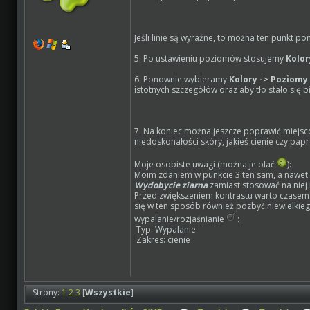
Jeśli linie są wyraźne, to można ten punkt po
5. Po ustawieniu poziomów stosujemy
Kolor
6. Ponownie wybieramy
Kolory -> Poziomy
istotnych szczegółów oraz aby tło stało się b
7. Na koniec można jeszcze poprawić miejsc
niedoskonałości skóry, jakieś cienie czy pap
Moje osobiste uwagi (można je olać
):
Moim zdaniem w punkcie 3 ten sam, a nawet 
Wydobycie ziarna
zamiast stosować na niej 
Przed zwiększeniem kontrastu warto czasem 
się w ten sposób również pozbyć niewielkie
wypalanie/rozjaśnianie
:
Typ: Wypalanie
Zakres: cienie
Strony:
1
2
3
[
Wszystkie
]