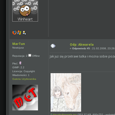
MarTun
Odp: Akwarela
Nowicjusz
«
Odpowiedz #5 :
21.02.2008, 23:28
Jak już się przetrawi tutka i można sobie po
Reputacja: 2
Offline
Płeć:
GIMP: 2.2
Licencja: Copyright
Wiadomości: 1
Galeria Użytkownika
klaudiaAkwarela.jpg
(353.37 KB, 600x752 - wyświetl