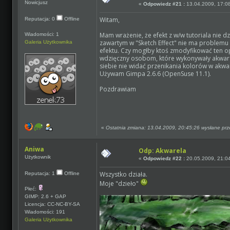
Nowicjusz
«
Odpowiedz #21 :
13.04.2009, 17:0
Witam,
Reputacja: 0
Offline
Mam wrażenie, że efekt z w/w tutoriala nie dz
Wiadomości: 1
zawartym w "Sketch Effect" nie ma problemu 
Galeria Użytkownika
efektu. Czy mogłby ktoś zmodyfikować ten op
wdzięczny osobom, które wykonywały akwara
siebie nie widać przenikania kolorów w akwar
Używam Gimpa 2.6.6 (OpenSuse 11.1).
Pozdrawiam
«
Ostatnia zmiana: 13.04.2009, 20:45:26 wysłane pr
Aniwa
Odp: Akwarela
Użytkownik
«
Odpowiedz #22 :
20.05.2009, 21:0
Wszystko działa.
Reputacja: 1
Offline
Moje "dzieło"
Płeć:
GIMP: 2.6 + GAP
Licencja: CC-NC-BY-SA
Wiadomości: 191
Galeria Użytkownika