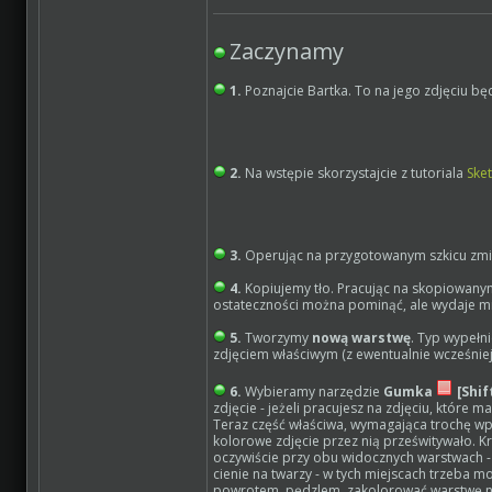
Zaczynamy
1.
Poznajcie Bartka. To na jego zdjęciu b
2.
Na wstępie skorzystajcie z tutoriala
Sket
3.
Operując na przygotowanym szkicu zm
4.
Kopiujemy tło. Pracując na skopiowanym
ostateczności można pominąć, ale wydaje mi 
5.
Tworzymy
nową warstwę
. Typ wypełn
zdjęciem właściwym (z ewentualnie wcześnie
6.
Wybieramy narzędzie
Gumka
[Shif
zdjęcie - jeżeli pracujesz na zdjęciu, które 
Teraz część właściwa, wymagająca trochę
kolorowe zdjęcie przez nią prześwitywało. K
oczywiście przy obu widocznych warstwach 
cienie na twarzy - w tych miejscach trzeba 
powrotem, pędzlem, zakolorować warstwę n