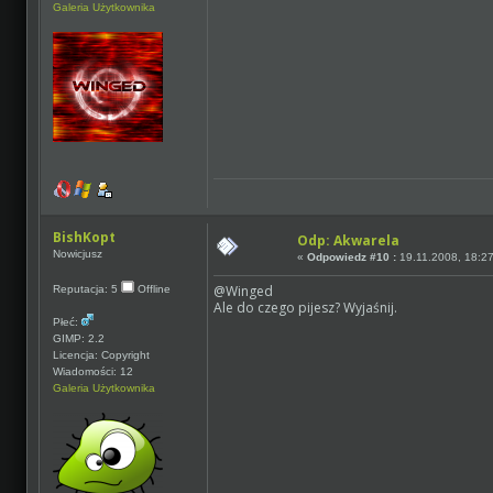
Galeria Użytkownika
BishKopt
Odp: Akwarela
Nowicjusz
«
Odpowiedz #10 :
19.11.2008, 18:27
@Winged
Reputacja: 5
Offline
Ale do czego pijesz? Wyjaśnij.
Płeć:
GIMP: 2.2
Licencja: Copyright
Wiadomości: 12
Galeria Użytkownika