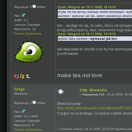
Cytat: Winged on 19.11.2008, 18:16:55
Reputacja: 5
Offline
chyba nie ma sernsu malować wokół obramowań. wysta
warstwe i wymazać jak leci, potem powiekszyc obramow
Płeć:
GIMP: 2.2
Licencja: Copyright
hm... wydaje mi się, że szkic, który otrzymuj
Wiadomości: 12
przypadku) twarzy, więc zmienienie tego kana
Galeria Użytkownika
Cytat: Winged on 19.11.2008, 18:16:55
wybrać białą warstwe i
wymazać jak leci
tak właściwie to chodzi o to by nie wymazywa
pozdrawiam
make tea not love
fafgo
Odp: Akwarela
Nowicjusz
«
Odpowiedz #13 :
24.11.2008, 16:53
Efekt końcowy
Reputacja: 0
Offline
http://i242.photobucket.com/albums/ff115/
Płeć:
Czegoś mi tu brakuje. Co byście radzili zmieni
GIMP: 2.6 + GAP
Licencja: Copyright
Wiadomości: 9
«
Ostatnia zmiana: 24.11.2008, 23:20:29 wysłane prz
Galeria Użytkownika