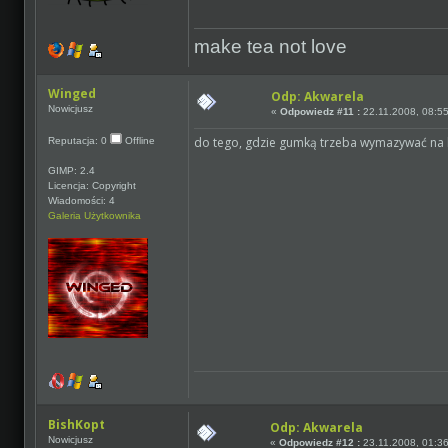
make tea not love
Winged
Odp: Akwarela
Nowicjusz
«
Odpowiedz #11 :
22.11.2008, 08:55
do tego, gdzie gumką trzeba wymazywać na 
Reputacja: 0
Offline
GIMP: 2.4
Licencja: Copyright
Wiadomości: 4
Galeria Użytkownika
BishKopt
Odp: Akwarela
Nowicjusz
«
Odpowiedz #12 :
23.11.2008, 01:36