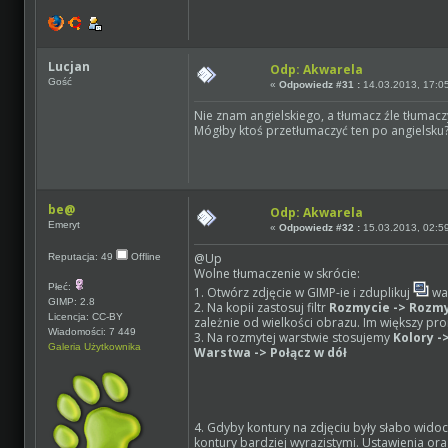
Lucjan
Odp: Akwarela
Gość
«
Odpowiedz #31 :
14.03.2013, 17:0
Nie znam angielskiego, a tłumacz źle tłumaczy
Mógłby ktoś przetłumaczyć ten po angielsku?
be@
Odp: Akwarela
Emeryt
«
Odpowiedz #32 :
15.03.2013, 02:5
@Up
Reputacja: 49
Offline
Wolne tłumaczenie w skrócie:
Płeć:
1. Otwórz zdjęcie w GIMP-ie i zduplikuj
wa
GIMP: 2.8
2. Na kopii zastosuj filtr
Rozmycie -> Rozm
Licencja: CC-BY
zależnie od wielkości obrazu. Im większy pro
Wiadomości: 7 449
3. Na rozmytej warstwie stosujemy
Kolory -
Galeria Użytkownika
Warstwa -> Połącz w dół
4. Gdyby kontury na zdjęciu były słabo wi
kontury bardziej wyrazistymi. Ustawienia ora