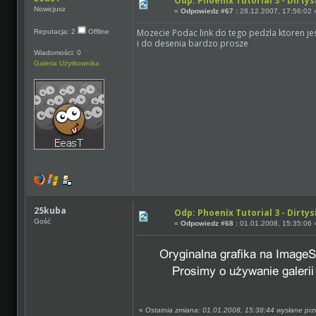
Odp: Phoenix Tutorial 3 - Dirtys
Nowicjusz
«
Odpowiedz #67 :
28.12.2007, 17:56:02 
Mozecie Podac link do tego pedzla ktoren je
Reputacja: 2
Offline
i do desenia bardzo prosze
Wiadomości: 0
Galeria Użytkownika
25kuba
Odp: Phoenix Tutorial 3 - Dirtys
Gość
«
Odpowiedz #68 :
01.01.2008, 15:35:06 
«
Ostatnia zmiana: 01.01.2008, 15:38:44 wysłane prze