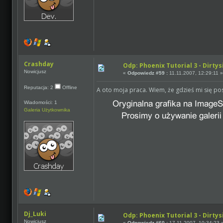
Crashday
Odp: Phoenix Tutorial 3 - Dirtys
Nowicjusz
«
Odpowiedz #59 :
11.11.2007, 12:29:11 
Reputacja: 2
Offline
A oto moja praca. Wiem, że gdzieś mi się p
Wiadomości: 1
Galeria Użytkownika
Dj_Luki
Odp: Phoenix Tutorial 3 - Dirtys
Nowicjusz
«
Odpowiedz #60 :
17.11.2007, 10:34:23 