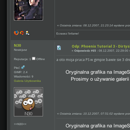
«
Ostatnia zmiana: 08.12.2007, 21:23:14 wysłane prze
Ecrasez l'infame!
N30
Odp: Phoenix Tutorial 3 - Dirtys
Nowicjusz
«
Odpowiedz #65 :
08.12.2007, 22:29:00 
a oto moja praca PS w gimpie bawie sie 3 dni
Reputacja: 1
Offline
Płeć:
GIMP: 2.4
Wiadomości: 9
Galeria Użytkownika
«
Ostatnia zmiana: 10.12.2007, 07:51:02 wysłane pr
>>N30<<