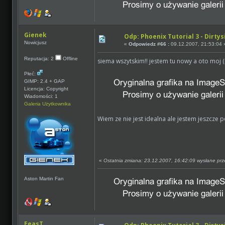
Gienek
Odp: Phoenix Tutorial 3 - Dirtys
Nowicjusz
«
Odpowiedz #66 :
09.12.2007, 21:53:04 
Reputacja: 2
Offline
siema wszytskim!! jestem tu nowy a oto moj (r
Płeć:
GIMP: 2.4 + GAP
Licencja: Copyright
Wiadomości: 1
Galeria Użytkownika
Wiem ze nie jest idealna ale jestem jeszcze p
«
Ostatnia zmiana: 23.12.2007, 16:42:09 wysłane pr
Aston Martin Fan
EeasT