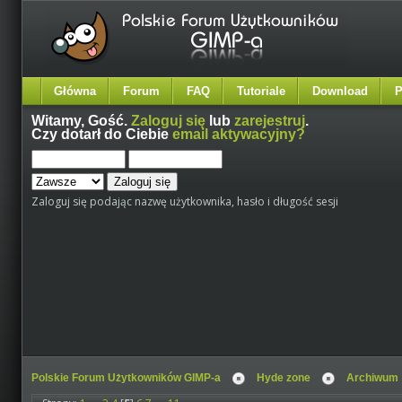
Główna
Forum
FAQ
Tutoriale
Download
P
Witamy,
Gość
.
Zaloguj się
lub
zarejestruj
.
Czy dotarł do Ciebie
email aktywacyjny?
Zaloguj się podając nazwę użytkownika, hasło i długość sesji
Polskie Forum Użytkowników GIMP-a
Hyde zone
Archiwum