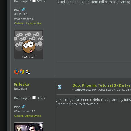
Dzięki za tuta. Opuściłem tylko kroki z ramką
Reputacja: 3
Offline
Płeć:
GIMP: 2.2
Wiadomości: 4
Galeria Użytkownika
Firleyka
Odp: Phoenix Tutorial 3 - Dirtys
Nowicjusz
«
Odpowiedz #64 :
08.12.2007, 17:41:58 
Reputacja: 2
Offline
Jest i moje skromne dzieło (bez pomocy tut
[pominąłem kreskowanie]
Płeć:
Wiadomości: 13
Galeria Użytkownika