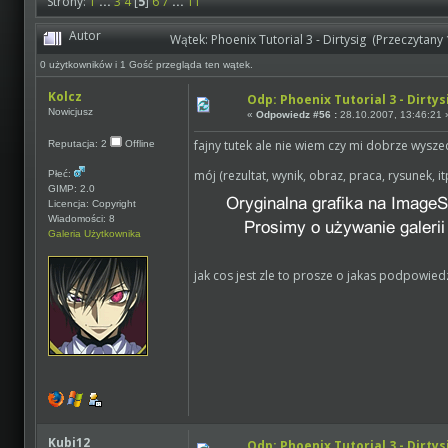
Strony:
1
...
3
4
[
5
]
6
7
...
11
Autor
Wątek: Phoenix Tutorial 3 - Dirtysig (Przeczytany
0 użytkowników i 1 Gość przegląda ten wątek.
Kolcz
Odp: Phoenix Tutorial 3 - Dirtys
Nowicjusz
«
Odpowiedz #56 :
28.10.2007, 13:46:21 
fajny tutek ale nie wiem czy mi dobrze wysze
Reputacja: 2
Offline
mój (rezultat, wynik, obraz, praca, rysunek, itp
Płeć:
GIMP: 2.0
Licencja: Copyright
Wiadomości: 8
Galeria Użytkownika
jak cos jest zle to prosze o jakas podpowied
Kubi12
Odp: Phoenix Tutorial 3 - Dirtys