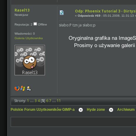
Rasel13
Odp: Phoenix Tutorial 3 - Dirtys
Nowicjusz
«
Odpowiedz #69 :
05.01.2008, 11:31:13 
słabo:P tzn ja słabo;p
Reputacja: 2
Offline
Wiadomości: 0
Galeria Użytkownika
Strony:
1
...
3
4
[
5
]
6
7
...
11
Polskie Forum Użytkowników GIMP-a
Hyde zone
Archiwum