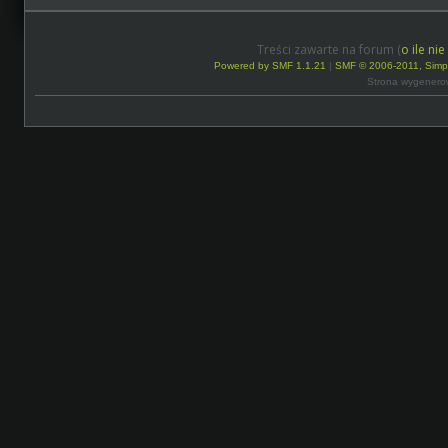
Treści zawarte na forum (
o ile ni
Powered by SMF 1.1.21
|
SMF © 2006-2011, Simp
Strona wygenero