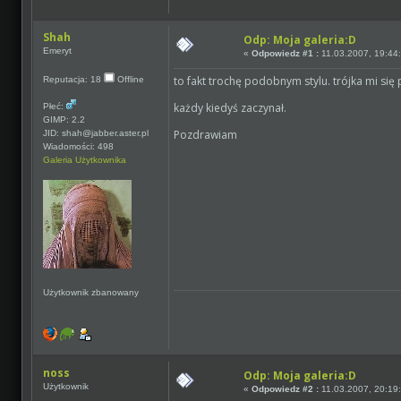
Shah
Odp: Moja galeria:D
Emeryt
«
Odpowiedz #1 :
11.03.2007, 19:44
to fakt trochę podobnym stylu. trójka mi si
Reputacja: 18
Offline
każdy kiedyś zaczynał.
Płeć:
GIMP: 2.2
Pozdrawiam
JID: shah@jabber.aster.pl
Wiadomości: 498
Galeria Użytkownika
Użytkownik zbanowany
noss
Odp: Moja galeria:D
Użytkownik
«
Odpowiedz #2 :
11.03.2007, 20:19