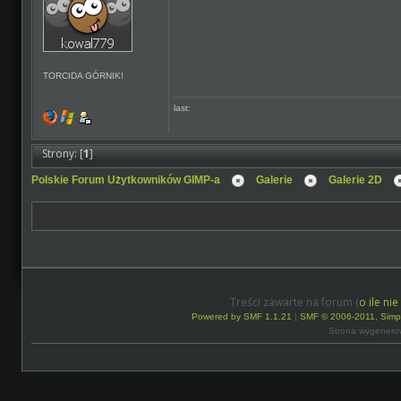
TORCIDA GÓRNIK!
last:
Strony: [
1
]
Polskie Forum Użytkowników GIMP-a
Galerie
Galerie 2D
Treści zawarte na forum (
o ile ni
Powered by SMF 1.1.21
|
SMF © 2006-2011, Simp
Strona wygenero