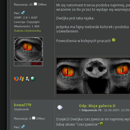
Mi się natomiast trzecia podoba najmniej, pe
Reputacja: 41
Offline
wrażenie że tło przez to wydaje się ważniejs
Płeć:
Dwójka jest taka nijaka.
GIMP: 2.8 + GAP
Licencja: Copyright
Jedynka ma fajny niebieski kolorek i podoba
Wiadomości: 1 384
oświetleniem.
Galeria Użytkownika
Powodzenia w kolejnych pracach
kowal779
Odp: Moja galeria:D
Użytkownik
«
Odpowiedz #3 :
11.03.2007, 21:55
Dzięki:D Dwójka rzeczywiście mi najmniej wysz
Reputacja: 4
Offline
lubię słowo "rzeczywiście"
Płeć: