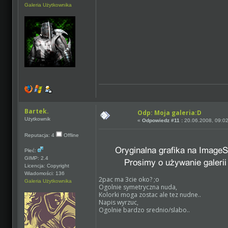
Galeria Użytkownika
Bartek.
Odp: Moja galeria:D
Użytkownik
«
Odpowiedz #11 :
20.06.2008, 09:02
Reputacja: 4
Offline
Płeć:
GIMP: 2.4
Licencja: Copyright
Wiadomości: 136
2pac ma 3cie oko? ;o
Galeria Użytkownika
Ogolnie symetryczna nuda,
Kolorki moga zostac ale tez nudne..
Napis wyrzuc,
Ogolnie bardzo srednio/slabo..