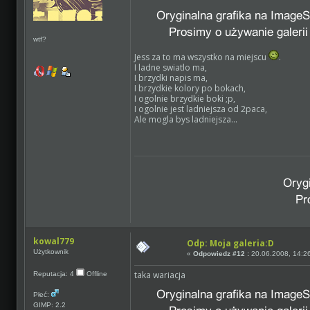
wtf?
Jess za to ma wszystko na miejscu
.
I ladne swiatlo ma,
I brzydki napis ma,
I brzydkie kolory po bokach,
I ogolnie brzydkie boki ;p,
I ogolnie jest ladniejsza od 2paca,
Ale mogla bys ladniejsza...
kowal779
Odp: Moja galeria:D
Użytkownik
«
Odpowiedz #12 :
20.06.2008, 14:2
taka wariacja
Reputacja: 4
Offline
Płeć:
GIMP: 2.2