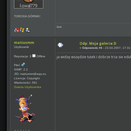
TORCIDA GÓRNIK!
last:
matiusmm
Odp: Moja galeria:D
Użytkownik
«
Odpowiedz #6 :
23.04.2007, 17:31
ja widzę wszędzie tutek i dobrze trza sie ed
Reputacja: 3
Offline
Płeć:
GIMP: 2.2
JID: matiusmm@aqq.eu
Licencja: Copyright
Wiadomości: 581
Galeria Użytkownika
♫ ♪ ♫ ♪ ♪ ♫