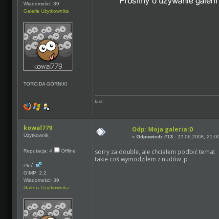
Wiadomości: 39
Galeria Użytkownika
TORCIDA GÓRNIK!
last:
kowal779
Odp: Moja galeria:D
Użytkownik
«
Odpowiedz #13 :
22.06.2008, 21:0
sorry za double, ale chciałem podbić temat
Reputacja: 4
Offline
takie coś wymodzilem z nudów ;p
Płeć:
GIMP: 2.2
Wiadomości: 39
Galeria Użytkownika