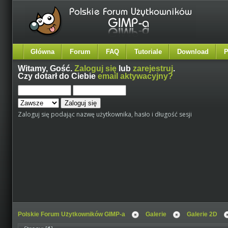
Główna
Forum
FAQ
Tutoriale
Download
P
Witamy,
Gość
.
Zaloguj się
lub
zarejestruj
.
Czy dotarł do Ciebie
email aktywacyjny?
Zaloguj się podając nazwę użytkownika, hasło i długość sesji
Polskie Forum Użytkowników GIMP-a
Galerie
Galerie 2D