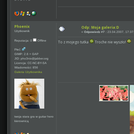
Phoenix
Odp: Moja galeria:D
Użytkownik
«
Odpowiedz #7 :
23.04.2007, 17:37
Reputacja: 0
Offline
To z mojego tutka
Troche nie wyszło!
Płeć:
GIMP: 2.6 + GAP
JID: pho3nix@jabber.org
Licencja: CC-NC-BY-SA
Wiadomości: 856
Galeria Użytkownika
twoja stara gra w guitar hero
kierownicą