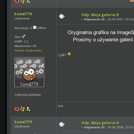
kowal779
Odp: Moja galeria:D
Użytkownik
«
Odpowiedz #8 :
24.06.2007, 20:33
Reputacja: 4
Offline
Płeć:
GIMP: 2.2
Wiadomości: 39
Galeria Użytkownika
i jak?
TORCIDA GÓRNIK!
last:
kowal779
Odp: Moja galeria:D
Użytkownik
«
Odpowiedz #9 :
19.06.2008, 22:01