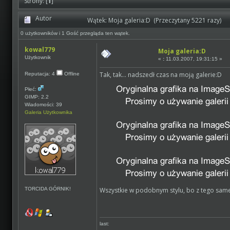
Strony: [
1
]
Autor
Wątek: Moja galeria:D (Przeczytany 5221 razy)
0 użytkowników i 1 Gość przegląda ten wątek.
kowal779
Moja galeria:D
Użytkownik
«
:
11.03.2007, 19:31:15 »
Tak, tak... nadszedł czas na moją galerie:D
Reputacja: 4
Offline
Płeć:
GIMP: 2.2
Wiadomości: 39
Galeria Użytkownika
TORCIDA GÓRNIK!
Wszystkie w podobnym stylu, bo z tego sameg
last: