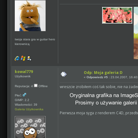
twoja stara gra w guitar hero
kierownicą
kowal779
Odp: Moja galeria:D
Użytkownik
«
Odpowiedz #5 :
23.04.2007, 16:40
wreszcie zrobiłem coś tak sobie, nie na żade
Reputacja: 4
Offline
Płeć:
GIMP: 2.2
Wiadomości: 39
Galeria Użytkownika
Pierwsza moja syga z renderem C4D, przedt