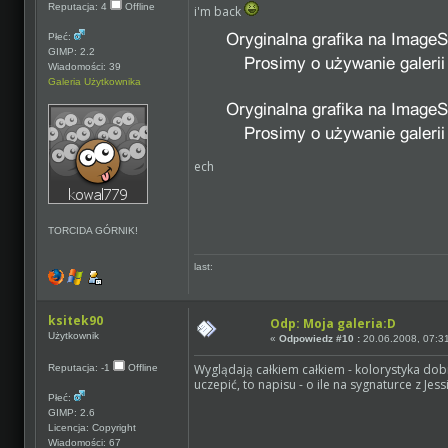
Reputacja: 4
Offline
i'm back
Płeć:
GIMP: 2.2
Wiadomości: 39
Galeria Użytkownika
ech
TORCIDA GÓRNIK!
last:
ksitek90
Odp: Moja galeria:D
Użytkownik
«
Odpowiedz #10 :
20.06.2008, 07:3
Wyglądają całkiem całkiem - kolorystyka do
Reputacja: -1
Offline
uczepić, to napisu - o ile na sygnaturce z Je
Płeć:
GIMP: 2.6
Licencja: Copyright
Wiadomości: 67