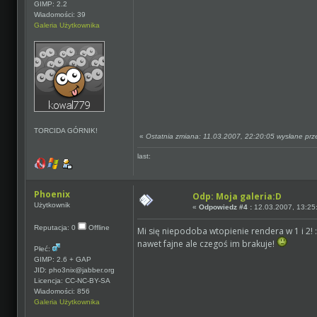
GIMP: 2.2
Wiadomości: 39
Galeria Użytkownika
TORCIDA GÓRNIK!
«
Ostatnia zmiana: 11.03.2007, 22:20:05 wysłane pr
last:
Phoenix
Odp: Moja galeria:D
Użytkownik
«
Odpowiedz #4 :
12.03.2007, 13:25
Reputacja: 0
Offline
Mi się niepodoba wtopienie rendera w 1 i 2! 
nawet fajne ale czegoś im brakuje!
Płeć:
GIMP: 2.6 + GAP
JID: pho3nix@jabber.org
Licencja: CC-NC-BY-SA
Wiadomości: 856
Galeria Użytkownika