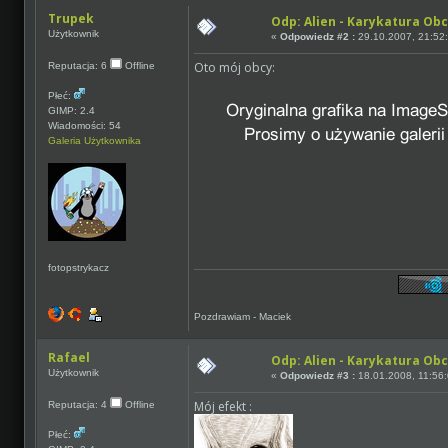
Trupek
Odp: Alien - Karykatura Ob
Użytkownik
«
Odpowiedz #2 :
29.10.2007, 21:52
Oto mój obcy:
Reputacja: 6
Offline
Płeć:
GIMP: 2.4
Wiadomości: 54
Galeria Użytkownika
fotopstrykacz
Pozdrawiam - Maciek
Rafael
Odp: Alien - Karykatura Ob
Użytkownik
«
Odpowiedz #3 :
18.01.2008, 11:56:
Mój efekt :
Reputacja: 4
Offline
Płeć: