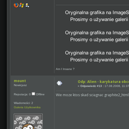
Am I Insane ?
mount
Odp: Alien - karykatura ob
Nowicjusz
«
Odpowiedz #13 :
17.08.2008, 11:37
Wie moze ktos skad sciagnac graphite2_html.
Reputacja: 0
Offline
Wiadomości: 2
Galeria Użytkownika