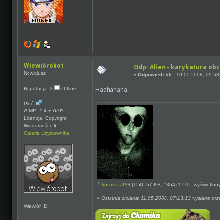
Wiewiórobot
Odp: Alien - karykatura ob
Nowicjusz
«
Odpowiedz #5 :
10.05.2008, 09:53
Haahahaha:
Reputacja: 2
Offline
Płeć:
GIMP: 2.4 + GAP
Licencja: Copyright
Wiadomości: 6
Galeria Użytkownika
kosmita.JPG
(1546.57 KB, 1364x1770 - wyświetlony
«
Ostatnia zmiana: 11.05.2008, 07:13:13 wysłane prz
Wiewiór :D