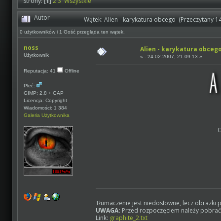
Strony: [
1
]
2
3
Wszystkie
Autor
Wątek: Alien - karykatura obcego (Przeczytany 1
0 użytkowników i 1 Gość przegląda ten wątek.
noss
Alien - karykatura obceg
Użytkownik
«
:
24.02.2007, 21:09:13 »
Reputacja: 41
Offline
Płeć:
GIMP: 2.8 + GAP
Licencja: Copyright
Wiadomości: 1 384
Galeria Użytkownika
O
Tłumaczenie jest niedosłowne, lecz obrazki 
UWAGA:
Przed rozpoczęciem należy pobrać 
Link:
graphite_2.txt