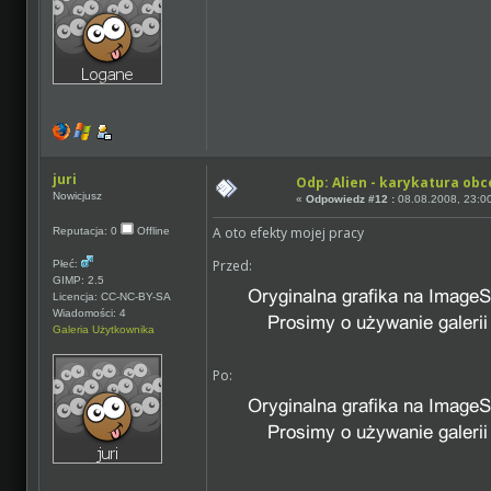
juri
Odp: Alien - karykatura ob
Nowicjusz
«
Odpowiedz #12 :
08.08.2008, 23:0
A oto efekty mojej pracy
Reputacja: 0
Offline
Przed:
Płeć:
GIMP: 2.5
Licencja: CC-NC-BY-SA
Wiadomości: 4
Galeria Użytkownika
Po: