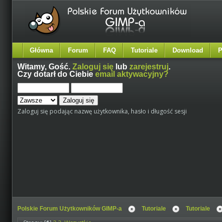
Główna
Forum
FAQ
Tutoriale
Download
P
Witamy,
Gość
.
Zaloguj się
lub
zarejestruj
.
Czy dotarł do Ciebie
email aktywacyjny?
Zaloguj się podając nazwę użytkownika, hasło i długość sesji
Polskie Forum Użytkowników GIMP-a
Tutoriale
Tutoriale