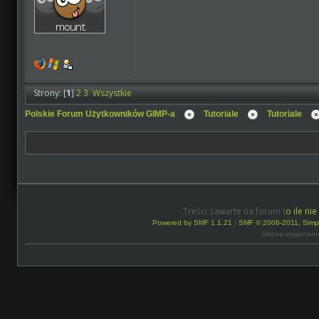
Strony: [
1
]
2
3
Wszystkie
Polskie Forum Użytkowników GIMP-a
Tutoriale
Tutoriale
Treści zawarte na forum (
o ile ni
Powered by SMF 1.1.21
|
SMF © 2006-2011, Simp
Strona wygenero