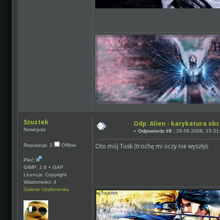
Szustek
Odp: Alien - karykatura ob
Nowicjusz
«
Odpowiedz #8 :
29.06.2008, 15:31
Oto mój Tusk (trochę mi oczy nie wyszły):
Reputacja: 2
Offline
Płeć:
GIMP: 2.6 + GAP
Licencja: Copyright
Wiadomości: 4
Galeria Użytkownika