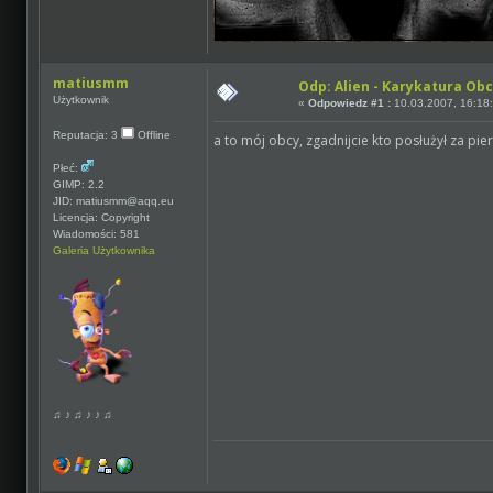
matiusmm
Odp: Alien - Karykatura Ob
Użytkownik
«
Odpowiedz #1 :
10.03.2007, 16:18
Reputacja: 3
Offline
a to mój obcy, zgadnijcie kto posłużył za p
Płeć:
GIMP: 2.2
JID: matiusmm@aqq.eu
Licencja: Copyright
Wiadomości: 581
Galeria Użytkownika
♫ ♪ ♫ ♪ ♪ ♫