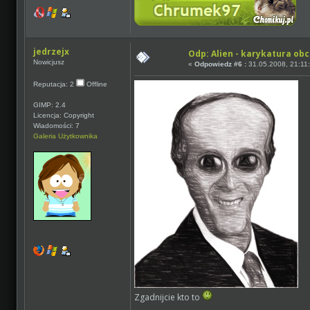
jedrzejx
Odp: Alien - karykatura ob
Nowicjusz
«
Odpowiedz #6 :
31.05.2008, 21:11
Reputacja: 2
Offline
GIMP: 2.4
Licencja: Copyright
Wiadomości: 7
Galeria Użytkownika
Zgadnijcie kto to