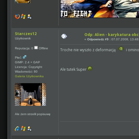
Starczes12
Odp: Alien - karykatura ob
Użytkownik
«
Odpowiedz #9 :
07.07.2008, 13:48
Reputacja: 0
Offline
Troche nie wyszło z deformacją
i omino
Płeć:
GIMP: 2.4 + GAP
Licencja: Copyright
Ale tutek Super
Wiadomości: 80
Galeria Użytkownika
Ale żem strzelił popisuwę