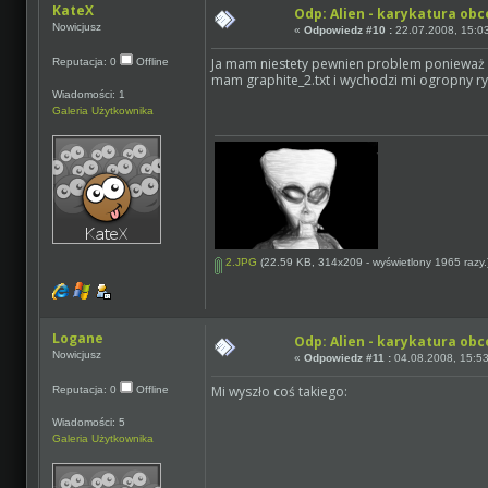
KateX
Odp: Alien - karykatura ob
Nowicjusz
«
Odpowiedz #10 :
22.07.2008, 15:0
Ja mam niestety pewnien problem ponieważ za
Reputacja: 0
Offline
mam graphite_2.txt i wychodzi mi ogropny r
Wiadomości: 1
Galeria Użytkownika
2.JPG
(22.59 KB, 314x209 - wyświetlony 1965 razy.
Logane
Odp: Alien - karykatura ob
Nowicjusz
«
Odpowiedz #11 :
04.08.2008, 15:53
Mi wyszło coś takiego:
Reputacja: 0
Offline
Wiadomości: 5
Galeria Użytkownika