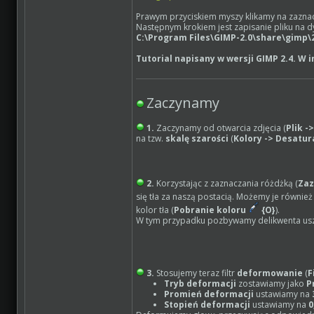
Prawym przyciskiem myszy klikamy na zaznacz
Następnym krokiem jest zapisanie pliku na d
C:\Program Files\GIMP-2.0\share\gimp\
Tutorial napisany w wersji GIMP 2.4. W 
Zaczynamy
1.
Zaczynamy od otwarcia zdjęcia (
Plik -
na tzw.
skalę szarości
(
Kolory -> Desatur
2.
Korzystając z zaznaczania różdżką (
Zaz
się tła za naszą postacią. Możemy je równi
kolor tła (
Pobranie koloru
{O}
).
W tym przypadku pozbywamy delikwenta usz
3.
Stosujemy teraz filtr
deformowanie
(
F
Tryb deformacji
zostawiamy jako
P
Promień deformacji
ustawiamy na
Stopień deformacji
ustawiamy na
0