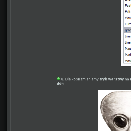
8.
Dla kopii zmieniamy
tryb warstwy
na
dół
).