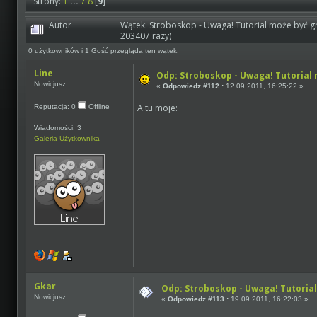
Strony:
1
...
7
8
[
9
]
Autor
Wątek: Stroboskop - Uwaga! Tutorial może być gr
203407 razy)
0 użytkowników i 1 Gość przegląda ten wątek.
Line
Odp: Stroboskop - Uwaga! Tutorial 
Nowicjusz
«
Odpowiedz #112 :
12.09.2011, 16:25:22 »
A tu moje:
Reputacja: 0
Offline
Wiadomości: 3
Galeria Użytkownika
Gkar
Odp: Stroboskop - Uwaga! Tutorial
Nowicjusz
«
Odpowiedz #113 :
19.09.2011, 16:22:03 »