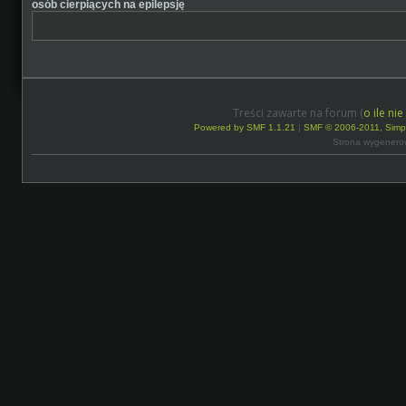
osób cierpiących na epilepsję
Treści zawarte na forum (
o ile ni
Powered by SMF 1.1.21
|
SMF © 2006-2011, Simp
Strona wygenero