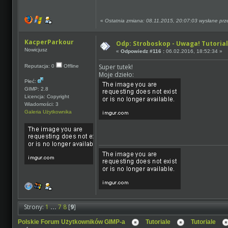
«
Ostatnia zmiana: 08.11.2015, 20:07:03 wysłane prz
KacperParkour
Odp: Stroboskop - Uwaga! Tutorial
Nowicjusz
«
Odpowiedz #116 :
06.02.2016, 18:52:34 »
Super tutek!
Reputacja: 0
Offline
Moje dzieło:
Płeć:
GIMP: 2.8
Licencja: Copyright
Wiadomości: 3
Galeria Użytkownika
Strony:
1
...
7
8
[
9
]
Polskie Forum Użytkowników GIMP-a
Tutoriale
Tutoriale