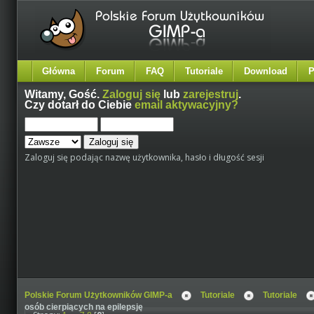
Główna
Forum
FAQ
Tutoriale
Download
P
Witamy,
Gość
.
Zaloguj się
lub
zarejestruj
.
Czy dotarł do Ciebie
email aktywacyjny?
Zaloguj się podając nazwę użytkownika, hasło i długość sesji
Polskie Forum Użytkowników GIMP-a
Tutoriale
Tutoriale
osób cierpiących na epilepsję