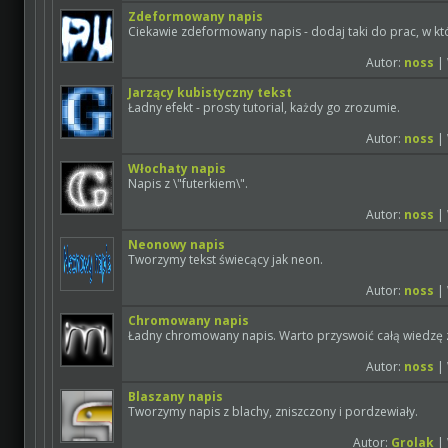
Zdeformowany napis
Ciekawie zdeformowany napis - dodaj taki do prac, w któ
Autor:
noss
| 
Jarzący kubistyczny tekst
Ładny efekt - prosty tutorial, każdy go zrozumie.
Autor:
noss
| 
Włochaty napis
Napis z \"futerkiem\".
Autor:
noss
| 
Neonowy napis
Tworzymy tekst świecący jak neon.
Autor:
noss
| 
Chromowany napis
Ładny chromowany napis. Warto przyswoić całą wiedzę z 
Autor:
noss
| 
Blaszany napis
Tworzymy napis z blachy, zniszczony i pordzewiały.
Autor:
Grolak
| 