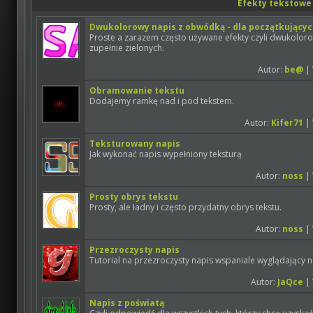
Efekty tekstowe
Dwukolorowy napis z obwódką - dla początkujący
Proste a zarazem często używane efekty czyli dwukoloro
zupełnie zielonych.
Autor:
be@
| 
Obramowanie tekstu
Dodajemy ramkę nad i pod tekstem.
Autor:
Kifer71
| 
Teksturowany napis
Jak wykonać napis wypełniony teksturą
Autor:
noss
| 
Prosty obrys tekstu
Prosty, ale ładny i często przydatny obrys tekstu.
Autor:
noss
| 
Przezroczysty napis
Tutorial na przezroczysty napis wspaniale wyglądający n
Autor:
JaQce
| 
Napis z poświatą