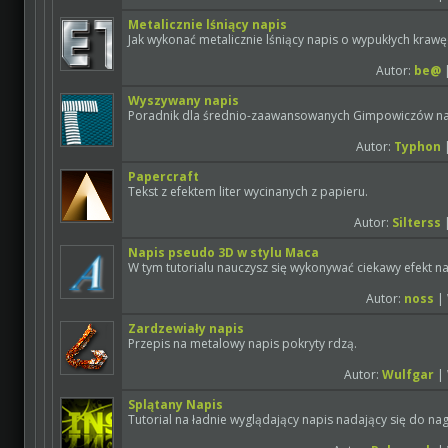
Metalicznie lśniący napis
Jak wykonać metalicznie lśniący napis o wypukłych krawę
Autor:
be@
|
Wyszywany napis
Poradnik dla średnio-zaawansowanych Gimpowiczów na t
Autor:
Typhon
|
Papercraft
Tekst z efektem liter wycinanych z papieru.
Autor:
Silterss
|
Napis pseudo 3D w stylu Maca
W tym tutorialu nauczysz się wykonywać ciekawy efekt n
Autor:
noss
| 
Zardzewiały napis
Przepis na metalowy napis pokryty rdzą.
Autor:
Wulfgar
| 
Splątany Napis
Tutorial na ładnie wyglądający napis nadający się do na