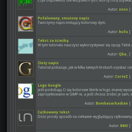
Czyli odpowiedź dla wszystkich tych, którzy chcą uzyskać
Autor:
noss
| 
Pofalowany, smużony napis
Tworzymy napis imitujący kolorowy dym.
Autor:
bufu
| 
Tekst za ścieżką
W tym tutorialu nauczysz wykorzystywać się opcję Tekst 
Autor:
Qba_
| 
Złoty napis
Tutorial pokazuje, jak w kilku łatwych krokach uzyskać ci
Autor:
CorteZ
| 
Logo Google
Jeśli podobają Ci się kolorowe literki w logo znanej wysz
zaprojektowano w GIMP-ie, a jeśli chcesz zrobić je sam, wi
Autor:
Bombasarkadian
| 
Cętkowany tekst
Dość prosty sposób na ciekawie wyglądający cętkowany 
Autor:
BMS
| 