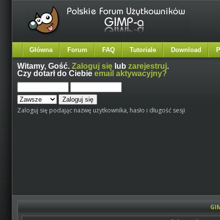
Główna
Forum
FAQ
Tutoriale
Download
P
Witamy,
Gość
.
Zaloguj się
lub
zarejestruj
.
Czy dotarł do Ciebie
email aktywacyjny?
Zaloguj się podając nazwę użytkownika, hasło i długość sesji
GI