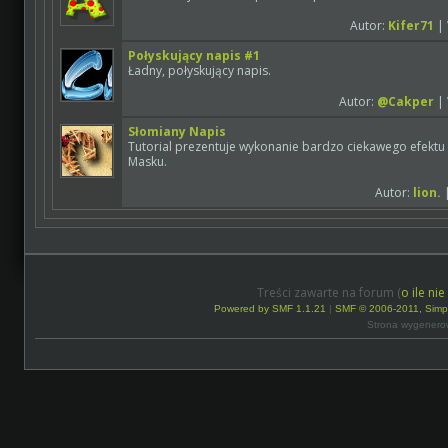
Autor:
Kifer71
| 
Połyskujący napis #1
Ładny, połyskujący napis.
Autor:
@Cakper
| 
Słomiany Napis
Tutorial prezentuje wykonanie bardzo ciekawego efektu
Masku.
Autor:
lion.
|
Treści zawarte na forum (
o ile ni
Powered by SMF 1.1.21
|
SMF © 2006-2011, Simp
Strona wygenero