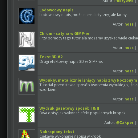
Autor:
Pokrywek
| 
Lodowcowy napis
Lodowcowy napis, może nierealistyczny, ale ładny.
Autor:
noss
| 
Chrom - satyna w GIMP-ie
Przy pomocy tego tutoriala możemy uzyskać wiele cieka
Autor:
noss
| 
Tekst 3D #2
Drugi efektowny napis 3D w GIMP-ie.
Autor:
noss
| 
Wypukły, metalicznie lśniący napis z wytłoczony
Tutorial przedstawia sposób tworzenia wypukłego, lśni
wzorkiem.
Autor:
noss
| 
Wydruk gazetowy sposób I & II
Dwa opisy jak wykonać efekt popularnych kropek.
Autor:
@Cakper
| 
Nakrapiany tekst
Ciekawe wykonanie napisu w kropki.