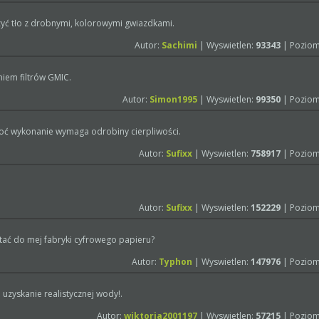
rzyć tło z drobnymi, kolorowymi gwiazdkami.
Autor:
Sachimi
| Wyswietlen:
93343
| Poziom
niem filtrów GMIC.
Autor:
Simon1995
| Wyswietlen:
99350
| Poziom
choć wykonanie wymaga odrobiny cierpliwości.
Autor:
Sufixx
| Wyswietlen:
758917
| Poziom
Autor:
Sufixx
| Wyswietlen:
152229
| Poziom
itać do mej fabryki cyfrowego papieru?
Autor:
Typhon
| Wyswietlen:
147976
| Poziom
zyskanie realistycznej wody!.
Autor:
wiktoria2001197
| Wyswietlen:
57215
| Poziom