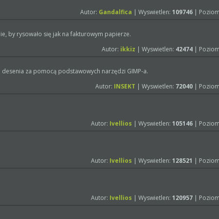
Autor:
Gandalfica
| Wyswietlen:
109746
| Poziom
ie, by rysowało się jak na fakturowym papierze.
Autor:
ikkiz
| Wyswietlen:
42474
| Poziom
go desenia za pomocą podstawowych narzędzi GIMP-a.
Autor:
INSEKT
| Wyswietlen:
72040
| Poziom
Autor:
Ivellios
| Wyswietlen:
105146
| Poziom
Autor:
Ivellios
| Wyswietlen:
128521
| Poziom
Autor:
Ivellios
| Wyswietlen:
120957
| Poziom