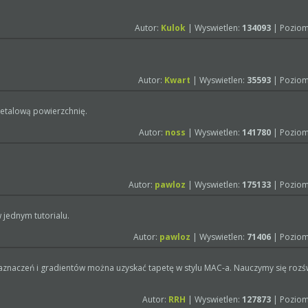
Autor:
Kulok
| Wyswietlen:
134093
| Poziom
Autor:
Kwart
| Wyswietlen:
35593
| Poziom
etalową powierzchnię.
Autor:
noss
| Wyswietlen:
141780
| Poziom
Autor:
pawloz
| Wyswietlen:
175133
| Poziom
 jednym tutorialu.
Autor:
pawloz
| Wyswietlen:
71406
| Poziom
zaznaczeń i gradientów można uzyskać tapetę w stylu MAC-a. Nauczymy się rozśw
Autor:
RRH
| Wyswietlen:
127873
| Poziom