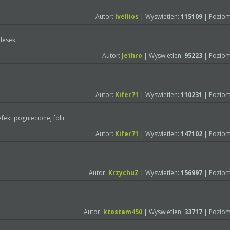
Autor:
Ivellios
| Wyswietlen:
115109
| Poziom
desek.
Autor:
Jethro
| Wyswietlen:
95223
| Poziom
Autor:
Kifer71
| Wyswietlen:
110231
| Poziom
fekt pogniecionej folii.
Autor:
Kifer71
| Wyswietlen:
147102
| Poziom
Autor:
KrzychuZ
| Wyswietlen:
156997
| Poziom
Autor:
ktostam450
| Wyswietlen:
33717
| Poziom