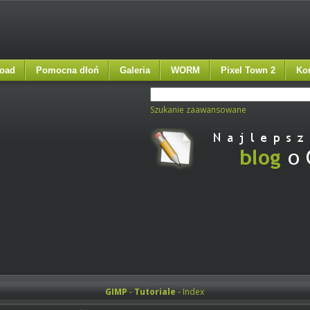
oad
Pomocna dłoń
Galeria
WORM
Pixel Town 2
Ko
Szukanie zaawansowane
GIMP
-
Tutoriale
- Index