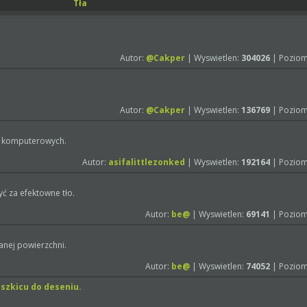
Tła
Autor:
@Cakper
| Wyswietlen:
304026
| Poziom
Autor:
@Cakper
| Wyswietlen:
136769
| Poziom
er komputerowych.
Autor:
asifalittlezonked
| Wyswietlen:
192164
| Poziom
yć za efektowne tło.
Autor:
be@
| Wyswietlen:
69141
| Poziom
anej powierzchni.
Autor:
be@
| Wyswietlen:
74052
| Poziom
 szkicu do deseniu.