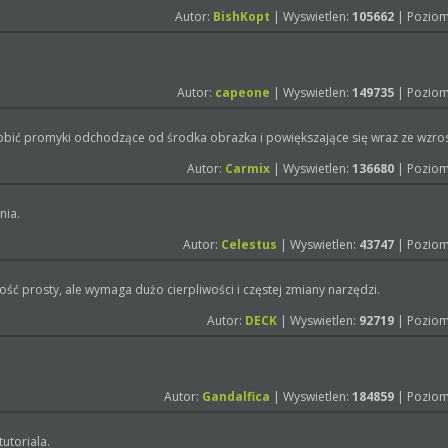
Autor:
BishKopt
| Wyswietlen:
105662
| Poziom
Autor:
capeone
| Wyswietlen:
149735
| Poziom
zrobić promyki odchodzące od środka obrazka i powiększające się wraz ze wzro
Autor:
Carmix
| Wyswietlen:
136680
| Poziom
nia.
Autor:
Celestus
| Wyswietlen:
43747
| Poziom
ść prosty, ale wymaga dużo cierpliwości i częstej zmiany narzędzi.
Autor:
DECK
| Wyswietlen:
92719
| Poziom
Autor:
Gandalfica
| Wyswietlen:
184859
| Poziom
utoriala.