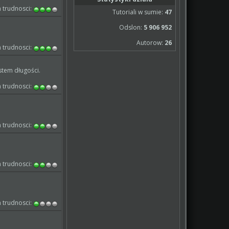
 trudnosci:
Tutoriali w sumie:
47
Odslon:
5 906 952
Autorow:
26
 trudnosci:
stem długości.
 trudnosci:
 trudnosci:
 trudnosci:
 trudnosci: