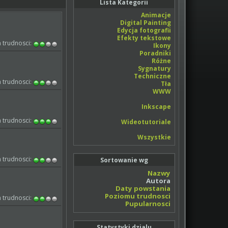
Lista Kategorii
Animacje
Digital Painting
Edycja fotografii
Efekty tekstowe
 trudnosci:
Ikony
Poradniki
Różne
Sygnatury
Techniczne
 trudnosci:
Tła
WWW
Inkscape
 trudnosci:
Wideotutoriale
Wszystkie
 trudnosci:
Sortowanie wg
Nazwy
Autora
Daty powstania
Poziomu trudnosci
 trudnosci:
Pupularnosci
Statystyki dzialu