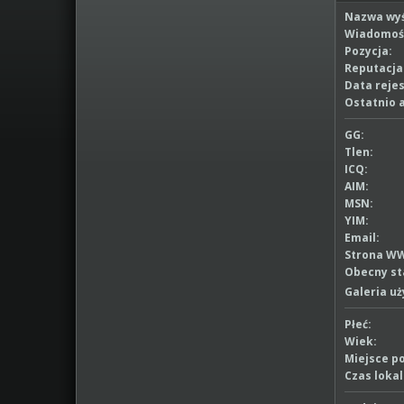
Nazwa wyś
Wiadomoś
Pozycja:
Reputacja
Data rejes
Ostatnio 
GG:
Tlen:
ICQ:
AIM:
MSN:
YIM:
Email:
Strona W
Obecny st
Galeria u
Płeć:
Wiek:
Miejsce p
Czas lokal