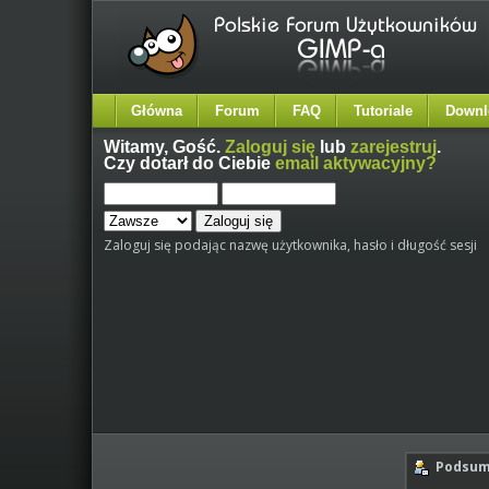
Główna
Forum
FAQ
Tutoriale
Downl
Witamy,
Gość
.
Zaloguj się
lub
zarejestruj
.
Czy dotarł do Ciebie
email aktywacyjny?
Zaloguj się podając nazwę użytkownika, hasło i długość sesji
Podsumo