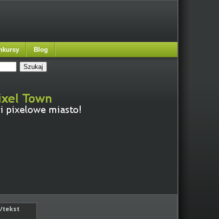
nkursy
Blog
/tekst