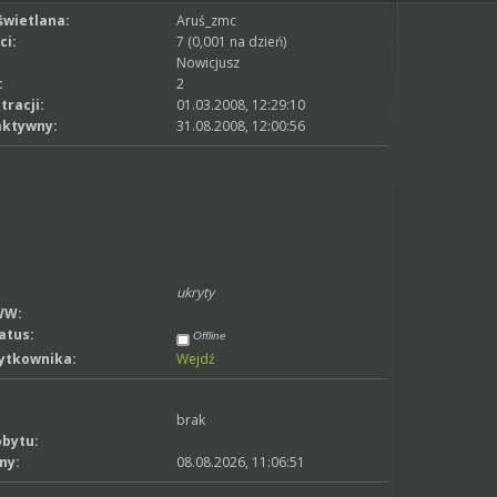
wietlana:
Aruś_zmc
ci:
7 (0,001 na dzień)
Nowicjusz
:
2
tracji:
01.03.2008, 12:29:10
aktywny:
31.08.2008, 12:00:56
ukryty
WW:
atus:
Offline
żytkownika:
Wejdź
brak
obytu:
ny:
08.08.2026, 11:06:51