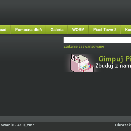
oad
Pomocna dłoń
Galeria
WORM
Pixel Town 2
Ko
Szukanie zaawansowane
wanie - Aruś_zmc
Obrazek