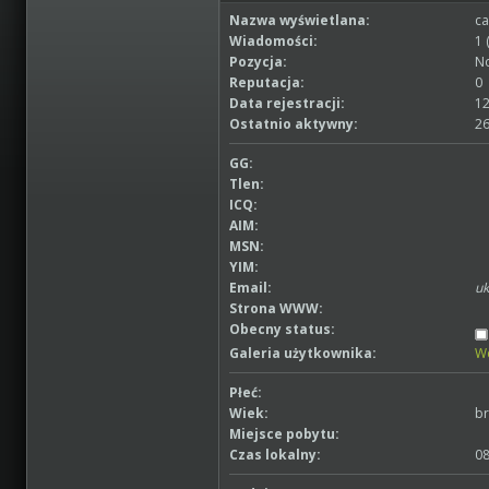
Nazwa wyświetlana:
c
Wiadomości:
1 
Pozycja:
No
Reputacja:
0
Data rejestracji:
12
Ostatnio aktywny:
26
GG:
Tlen:
ICQ:
AIM:
MSN:
YIM:
Email:
uk
Strona WWW:
Obecny status:
Galeria użytkownika:
W
Płeć:
Wiek:
br
Miejsce pobytu:
Czas lokalny:
08