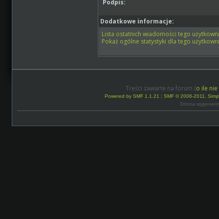
Podpis:
Dodatkowe informacje:
Lista ostatnich wiadomości tego użytkowni
Pokaż ogólne statystyki dla tego użytkowni
Treści zawarte na forum (
o ile ni
Powered by SMF 1.1.21
|
SMF © 2006-2011, Simp
Strona wygenero