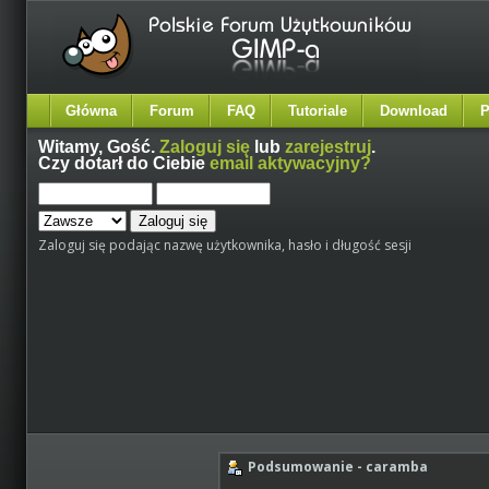
Główna
Forum
FAQ
Tutoriale
Download
P
Witamy,
Gość
.
Zaloguj się
lub
zarejestruj
.
Czy dotarł do Ciebie
email aktywacyjny?
Zaloguj się podając nazwę użytkownika, hasło i długość sesji
Podsumowanie - caramba