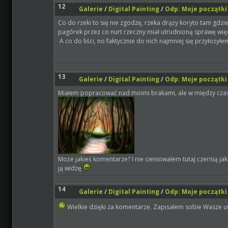
12
Galerie
/
Digital Painting
/
Odp: Moje początki 
Co do rzeki to się nie zgodzę, rzeka drąży koryto tam gdz
pagórek przez co nurt rzeczny miał utrudnioną sprawę więc 
A co do liści, no faktycznie do nich najmniej się przyłożyłe
13
Galerie
/
Digital Painting
/
Odp: Moje początki 
Miałem popracować nad moimi brakami, ale w między czasi
Może jakieś komentarze? I nie cieniowałem tutaj czernią jak
ją widzę
14
Galerie
/
Digital Painting
/
Odp: Moje początki 
Wielkie dzięki za komentarze. Zapisałem sobie Wasze u