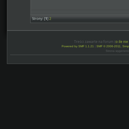
Strony: [
1
]
2
Treści zawarte na forum (
o ile ni
Powered by SMF 1.1.21
|
SMF © 2006-2011, Simp
Strona wygenero