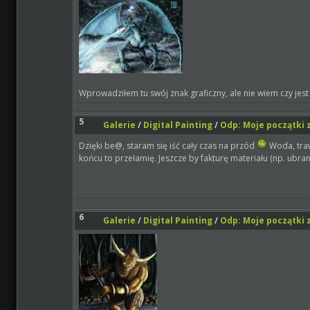
Wprowadziłem tu swój znak graficzny, ale nie wiem czy jes
5
Galerie
/
Digital Painting
/
Odp: Moje początki z
Dzięki be@, staram się iść cały czas na przód
Woda, traw
końcu to przełamię. Jeszcze by fakturę materiału (np. ubra
6
Galerie
/
Digital Painting
/
Odp: Moje początki z