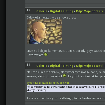
10
Galerie
/
Digital Painting
/
Odp: Moje początki 
Odświeżam wątek wraz z nową pracą
Liczę na kolejne komentarze, opinie, porady, gdyż wcześni
Pozdrawiam
11
Galerie
/
Digital Painting
/
Odp: Moje początki 
Na środku nie ma drzew, ale zwróciłbym uwagę na to, że n
koroną, ale to już szczegół
Horyzont jest taki jak to ujęła
Cytat: be@ on 30.03.2014, 00:57:10
to, co wzięłam za lekkie wzniesienie jest tylko dalszym planem, a miejsc
dlatego jest niżej...
A rzeka rozwidla się może dlatego, że na środku jest oporni