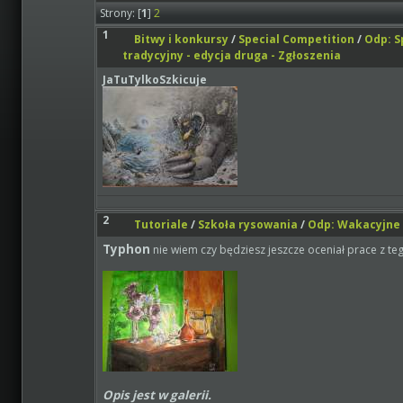
Strony: [
1
]
2
1
Bitwy i konkursy
/
Special Competition
/
Odp: S
tradycyjny - edycja druga - Zgłoszenia
JaTuTylkoSzkicuje
2
Tutoriale
/
Szkoła rysowania
/
Odp: Wakacyjne 
Typhon
nie wiem czy będziesz jeszcze oceniał prace z teg
Opis jest w galerii.