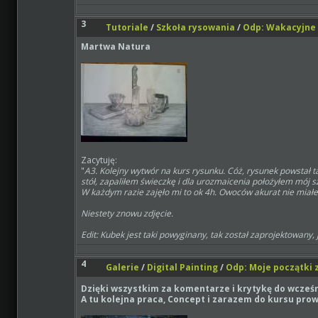
3
Tutoriale
/
Szkoła rysowania
/
Odp: Wakacyjne 
Martwa Natura
Zacytuję:
"
A3. Kolejny wytwór na kurs rysunku. Cóż, rysunek powstał 
stół, zapaliłem świeczkę i dla urozmaicenia położyłem mój s
W każdym razie zajęło mi to ok 4h. Owoców akurat nie miałe
Niestety znowu zdjęcie.
Edit: Kubek jest taki powyginany, tak został zaprojektowany,
4
Galerie
/
Digital Painting
/
Odp: Moje początki z
Dzięki wszystkim za komentarze i krytykę do wcześ
A tu kolejna praca, Concept i zarazem do kursu pr