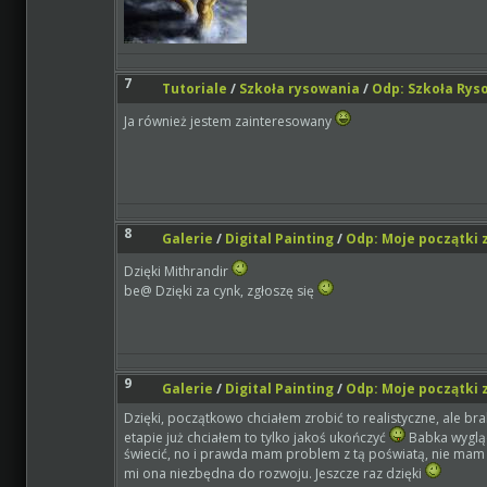
7
Tutoriale
/
Szkoła rysowania
/
Odp: Szkoła Rys
Ja również jestem zainteresowany
8
Galerie
/
Digital Painting
/
Odp: Moje początki z
Dzięki Mithrandir
be@ Dzięki za cynk, zgłoszę się
9
Galerie
/
Digital Painting
/
Odp: Moje początki z
Dzięki, początkowo chciałem zrobić to realistyczne, ale b
etapie już chciałem to tylko jakoś ukończyć
Babka wygląd
świecić, no i prawda mam problem z tą poświatą, nie mam poj
mi ona niezbędna do rozwoju. Jeszcze raz dzięki