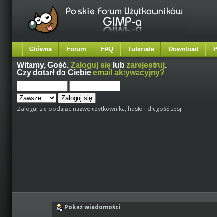
Główna
Forum
FAQ
Tutoriale
Download
P
Witamy,
Gość
.
Zaloguj się
lub
zarejestruj
.
Czy dotarł do Ciebie
email aktywacyjny?
Zaloguj się podając nazwę użytkownika, hasło i długość sesji
Pokaż wiadomości