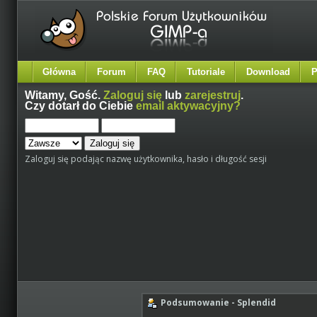
Główna
Forum
FAQ
Tutoriale
Download
P
Witamy,
Gość
.
Zaloguj się
lub
zarejestruj
.
Czy dotarł do Ciebie
email aktywacyjny?
Zaloguj się podając nazwę użytkownika, hasło i długość sesji
Podsumowanie - Splendid