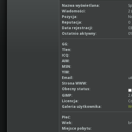
Nazwa wyświetlana:
Sp
Wiadomości:
2 
Pozycja:
No
Reputacja:
0
Data rejestracji:
03
Ostatnio aktywny:
01
GG:
Tlen:
ICQ:
AIM:
MSN:
YIM:
Email:
uk
Strona WWW:
Obecny status:
GIMP:
2.
Licencja:
Co
Galeria użytkownika:
W
Płeć:
Wiek:
br
Miejsce pobytu: