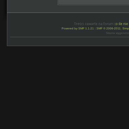
Treści zawarte na forum (
o ile ni
Powered by SMF 1.1.21
|
SMF © 2006-2011, Simp
Strona wygenero