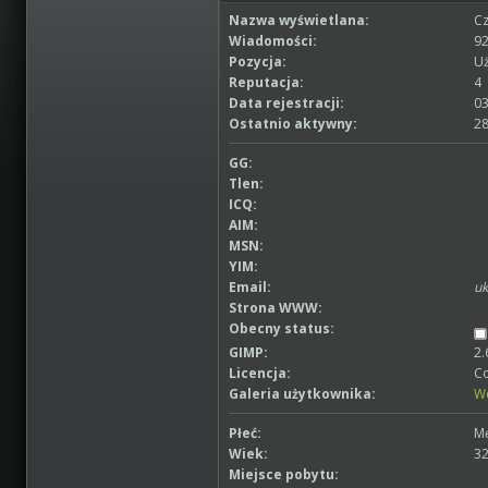
Nazwa wyświetlana:
Cz
Wiadomości:
92
Pozycja:
Uż
Reputacja:
4
Data rejestracji:
03
Ostatnio aktywny:
28
GG:
Tlen:
ICQ:
AIM:
MSN:
YIM:
Email:
uk
Strona WWW:
Obecny status:
GIMP:
2.
Licencja:
Co
Galeria użytkownika:
W
Płeć:
M
Wiek:
3
Miejsce pobytu: