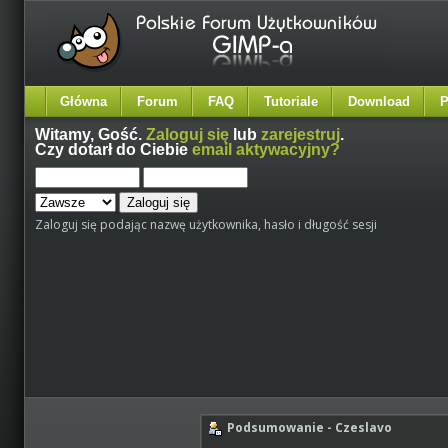
Główna
Forum
FAQ
Tutoriale
Download
P
Witamy,
Gość
.
Zaloguj się
lub
zarejestruj
.
Czy dotarł do Ciebie
email aktywacyjny?
Zaloguj się podając nazwę użytkownika, hasło i długość sesji
Podsumowanie - Czeslavo