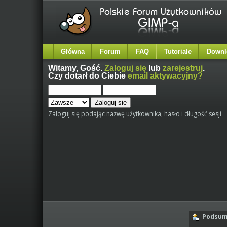
Główna
Forum
FAQ
Tutoriale
Downl
Witamy,
Gość
.
Zaloguj się
lub
zarejestruj
.
Czy dotarł do Ciebie
email aktywacyjny?
Zaloguj się podając nazwę użytkownika, hasło i długość sesji
Podsumo