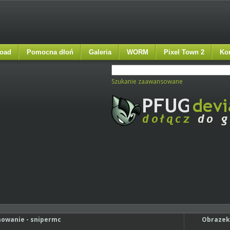
oad
Pomocna dłoń
Galeria
WORM
Pixel Town 2
Ko
Szukanie zaawansowane
wanie - snipermc
Obrazek