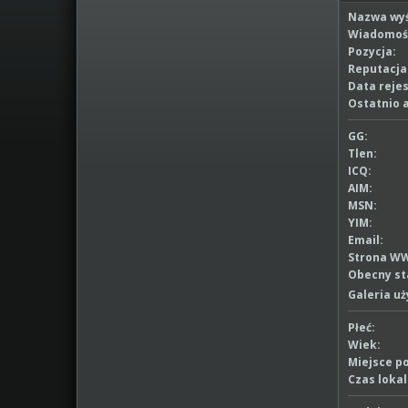
Nazwa wyś
Wiadomoś
Pozycja:
Reputacja
Data rejes
Ostatnio 
GG:
Tlen:
ICQ:
AIM:
MSN:
YIM:
Email:
Strona W
Obecny st
Galeria u
Płeć:
Wiek:
Miejsce p
Czas lokal