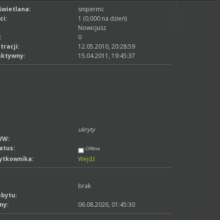
wietlana:
snipermc
ci:
1 (0,000 na dzień)
Nowicjusz
:
0
tracji:
12.05.2010, 20:28:59
aktywny:
15.04.2011, 19:45:37
ukryty
WW:
atus:
Offline
żytkownika:
Wejdź
brak
obytu:
ny:
06.08.2026, 01:45:30