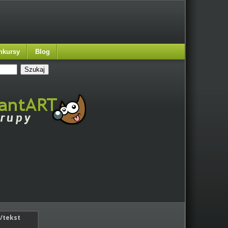
nkursy
Blog
/tekst