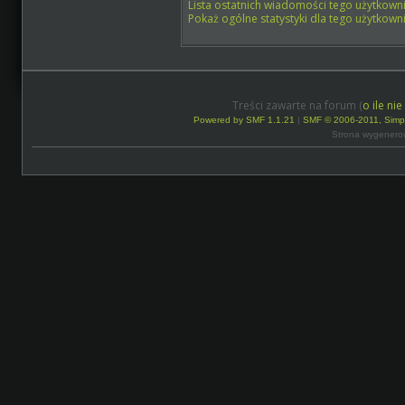
Lista ostatnich wiadomości tego użytkowni
Pokaż ogólne statystyki dla tego użytkowni
Treści zawarte na forum (
o ile ni
Powered by SMF 1.1.21
|
SMF © 2006-2011, Simp
Strona wygenero