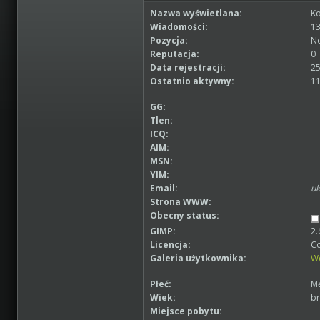
Nazwa wyświetlana:
Ko
Wiadomości:
13
Pozycja:
No
Reputacja:
0
Data rejestracji:
25
Ostatnio aktywny:
11
GG:
Tlen:
ICQ:
AIM:
MSN:
YIM:
Email:
uk
Strona WWW:
Obecny status:
GIMP:
2.
Licencja:
Co
Galeria użytkownika:
W
Płeć:
M
Wiek:
br
Miejsce pobytu: