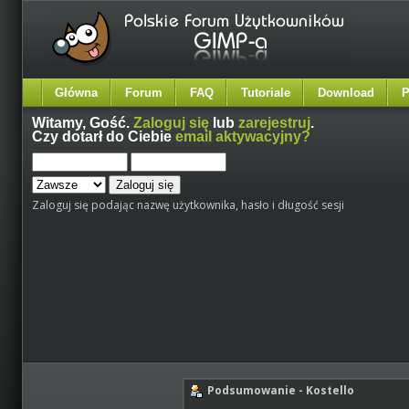
Główna
Forum
FAQ
Tutoriale
Download
P
Witamy,
Gość
.
Zaloguj się
lub
zarejestruj
.
Czy dotarł do Ciebie
email aktywacyjny?
Zaloguj się podając nazwę użytkownika, hasło i długość sesji
Podsumowanie - Kostello