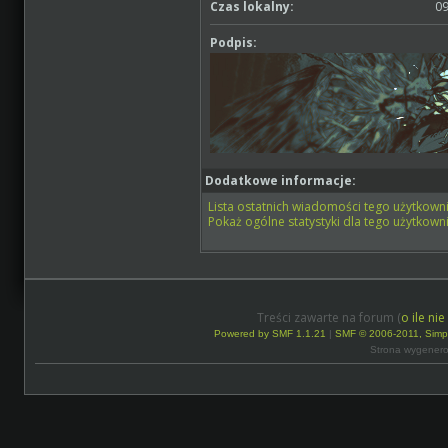
Czas lokalny:
09
Podpis:
Dodatkowe informacje:
Lista ostatnich wiadomości tego użytkowni
Pokaż ogólne statystyki dla tego użytkowni
Treści zawarte na forum (
o ile ni
Powered by SMF 1.1.21
|
SMF © 2006-2011, Simp
Strona wygenero