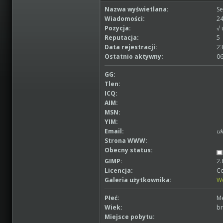
Nazwa wyświetlana:
Se
Wiadomości:
24
Pozycja:
Reputacja:
5
Data rejestracji:
23
Ostatnio aktywny:
06
GG:
Tlen:
ICQ:
AIM:
MSN:
YIM:
Email:
uk
Strona WWW:
Obecny status:
GIMP:
2.
Licencja:
Co
Galeria użytkownika:
W
Płeć:
M
Wiek:
br
Miejsce pobytu: