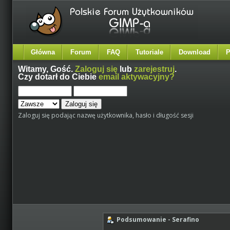
Główna
Forum
FAQ
Tutoriale
Download
P
Witamy,
Gość
.
Zaloguj się
lub
zarejestruj
.
Czy dotarł do Ciebie
email aktywacyjny?
Zaloguj się podając nazwę użytkownika, hasło i długość sesji
Podsumowanie - Serafino