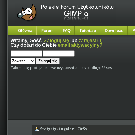
Główna
Forum
FAQ
Tutoriale
Download
P
Witamy,
Gość
.
Zaloguj się
lub
zarejestruj
.
Czy dotarł do Ciebie
email aktywacyjny?
Zaloguj się podając nazwę użytkownika, hasło i długość sesji
Statystyki ogólne - CirSs