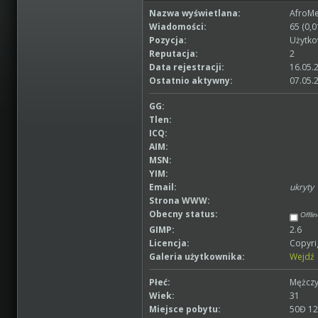
Nazwa wyświetlana:
AfroMe
Wiadomości:
65 (0,0
Pozycja:
Użytko
Reputacja:
2
Data rejestracji:
16.05.
Ostatnio aktywny:
07.05.
GG:
Tlen:
ICQ:
AIM:
MSN:
YIM:
Email:
ukryty
Strona WWW:
Obecny status:
Offli
GIMP:
2.6
Licencja:
Copyri
Galeria użytkownika:
Wejdź
Płeć:
Mężcz
Wiek:
31
Miejsce pobytu:
50Đ 12