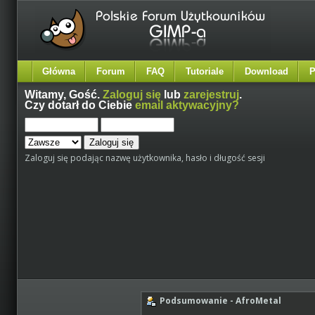
Główna
Forum
FAQ
Tutoriale
Download
P
Witamy,
Gość
.
Zaloguj się
lub
zarejestruj
.
Czy dotarł do Ciebie
email aktywacyjny?
Zaloguj się podając nazwę użytkownika, hasło i długość sesji
Podsumowanie - AfroMetal