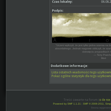
Czas lokalny:
06.08.
Podpis:
"Uczeni wyliczyli, że jest tylko jedna szansa na bi
absurdalnego. Jednak magowie obliczyli, że szan
dziewięciu przypadkach n
— Terry Pratch
Mort
Dodatkowe informacje:
Lista ostatnich wiadomości tego użytkowni
Pokaż ogólne statystyki dla tego użytkowni
Treści zawarte na forum (
o ile ni
Powered by SMF 1.1.21
|
SMF © 2006-2011, Simp
Strona wygenero