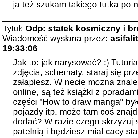
ja też szukam takiego tutka po n
Tytuł:
Odp: statek kosmiczny i b
Wiadomość wysłana przez:
asifal
19:33:06
Jak to: jak narysować? :) Tutori
zdjęcia, schematy, staraj się p
załapiesz. W necie można znale
online, są też książki z porada
części "How to draw manga" był
pojazdy itp, może tam coś znaj
dodać? W razie czego skrzyżuj 
patelnią i będziesz miał cacy st