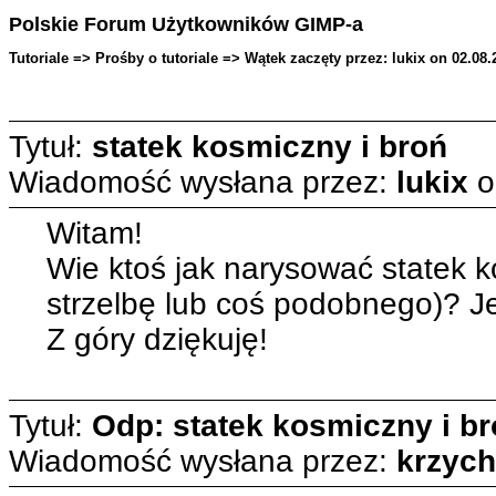
Polskie Forum Użytkowników GIMP-a
Tutoriale => Prośby o tutoriale => Wątek zaczęty przez: lukix on 02.08.
Tytuł:
statek kosmiczny i broń
Wiadomość wysłana przez:
lukix
o
Witam!
Wie ktoś jak narysować statek ko
strzelbę lub coś podobnego)? Jeśl
Z góry dziękuję!
Tytuł:
Odp: statek kosmiczny i b
Wiadomość wysłana przez:
krzyc