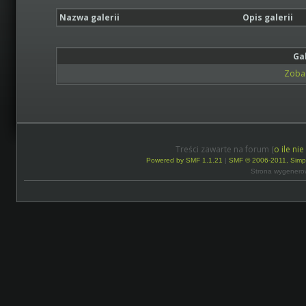
Nazwa galerii
Opis galerii
Ga
Zobac
Treści zawarte na forum (
o ile ni
Powered by SMF 1.1.21
|
SMF © 2006-2011, Simp
Strona wygenero