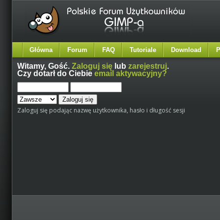
Główna
Forum
FAQ
Tutoriale
Download
P
Witamy,
Gość
.
Zaloguj się
lub
zarejestruj
.
Czy dotarł do Ciebie
email aktywacyjny?
Zaloguj się podając nazwę użytkownika, hasło i długość sesji