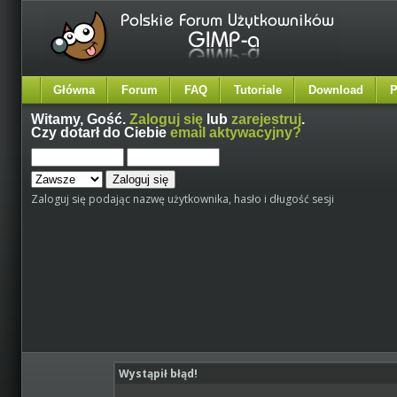
Główna
Forum
FAQ
Tutoriale
Download
P
Witamy,
Gość
.
Zaloguj się
lub
zarejestruj
.
Czy dotarł do Ciebie
email aktywacyjny?
Zaloguj się podając nazwę użytkownika, hasło i długość sesji
Wystąpił błąd!