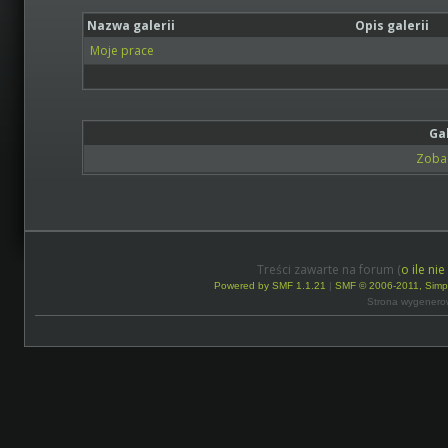
Nazwa galerii
Opis galerii
Moje prace
Ga
Zobac
Treści zawarte na forum (
o ile ni
Powered by SMF 1.1.21
|
SMF © 2006-2011, Simp
Strona wygenero