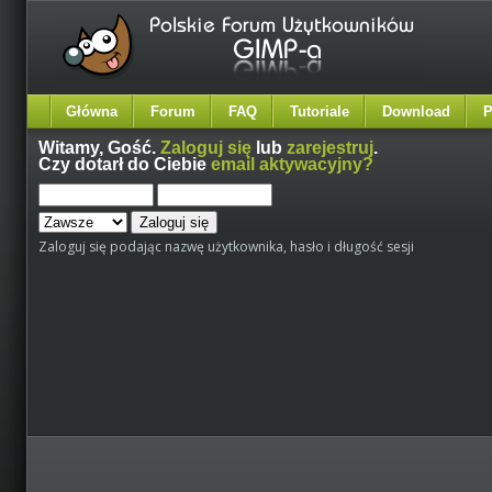
Główna
Forum
FAQ
Tutoriale
Download
P
Witamy,
Gość
.
Zaloguj się
lub
zarejestruj
.
Czy dotarł do Ciebie
email aktywacyjny?
Zaloguj się podając nazwę użytkownika, hasło i długość sesji