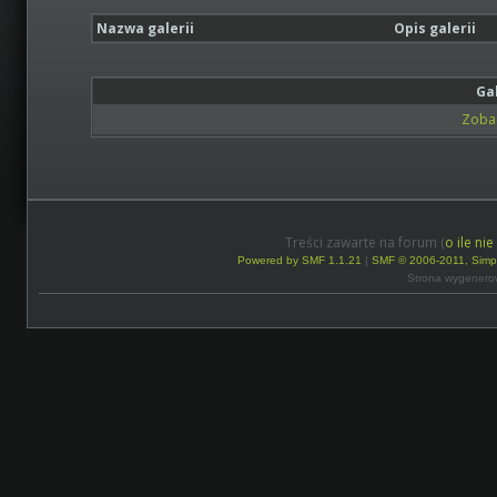
Nazwa galerii
Opis galerii
Ga
Zobac
Treści zawarte na forum (
o ile ni
Powered by SMF 1.1.21
|
SMF © 2006-2011, Simp
Strona wygenero