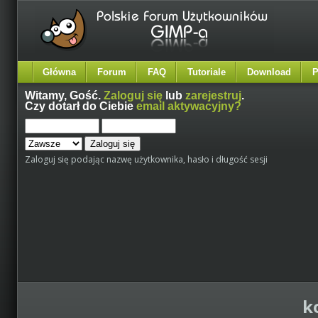
Główna
Forum
FAQ
Tutoriale
Download
P
Witamy,
Gość
.
Zaloguj się
lub
zarejestruj
.
Czy dotarł do Ciebie
email aktywacyjny?
Zaloguj się podając nazwę użytkownika, hasło i długość sesji
k