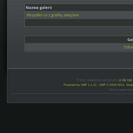
Nazwa galerii
Wszystko co z grafiką związane
Ga
Zobac
Treści zawarte na forum (
o ile ni
Powered by SMF 1.1.21
|
SMF © 2006-2011, Simp
Strona wygenero