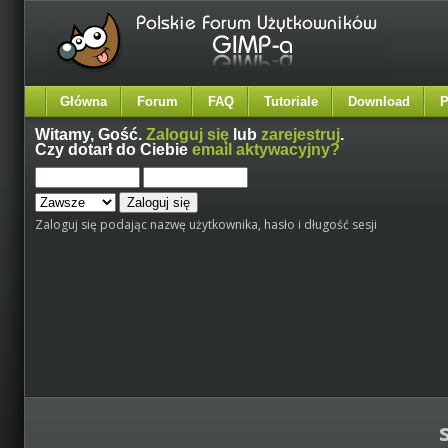
Główna
Forum
FAQ
Tutoriale
Download
P
Witamy,
Gość
.
Zaloguj się
lub
zarejestruj
.
Czy dotarł do Ciebie
email aktywacyjny?
Zaloguj się podając nazwę użytkownika, hasło i długość sesji