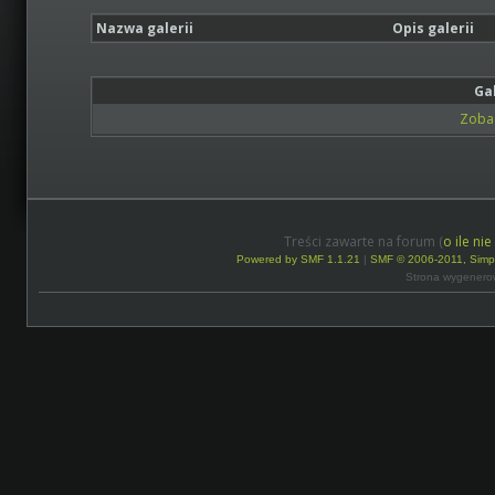
Nazwa galerii
Opis galerii
Ga
Zobac
Treści zawarte na forum (
o ile ni
Powered by SMF 1.1.21
|
SMF © 2006-2011, Simp
Strona wygenero