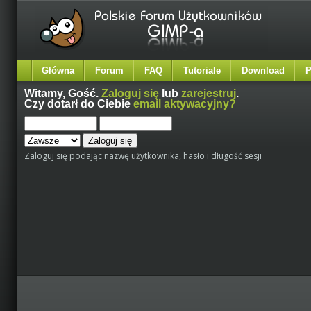
Główna
Forum
FAQ
Tutoriale
Download
P
Witamy,
Gość
.
Zaloguj się
lub
zarejestruj
.
Czy dotarł do Ciebie
email aktywacyjny?
Zaloguj się podając nazwę użytkownika, hasło i długość sesji