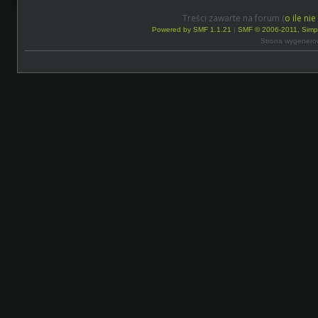
Treści zawarte na forum (
o ile ni
Powered by SMF 1.1.21
|
SMF © 2006-2011, Simp
Strona wygenero