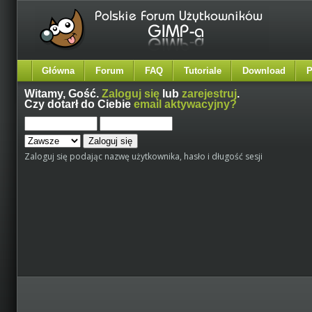
Główna
Forum
FAQ
Tutoriale
Download
P
Witamy,
Gość
.
Zaloguj się
lub
zarejestruj
.
Czy dotarł do Ciebie
email aktywacyjny?
Zaloguj się podając nazwę użytkownika, hasło i długość sesji