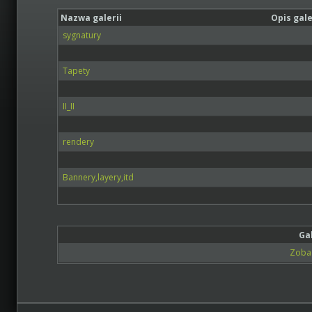
Nazwa galerii
Opis gale
sygnatury
Tapety
II_II
rendery
Bannery,layery,itd
Ga
Zobac