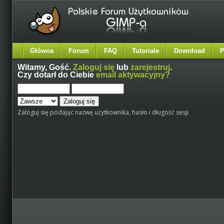
Główna
Forum
FAQ
Tutoriale
Download
P
Witamy,
Gość
.
Zaloguj się
lub
zarejestruj
.
Czy dotarł do Ciebie
email aktywacyjny?
Zaloguj się podając nazwę użytkownika, hasło i długość sesji