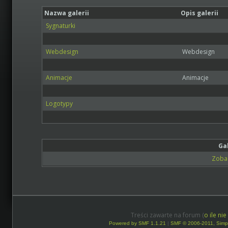
Nazwa galerii
Opis galerii
Sygnaturki
Webdesign
Webdesign
Animacje
Animacje
Logotypy
Ga
Zobac
Treści zawarte na forum (
o ile ni
Powered by SMF 1.1.21
|
SMF © 2006-2011, Simp