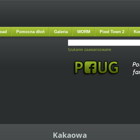
oad
Pomocna dłoń
Galeria
WORM
Pixel Town 2
Ko
Szukanie zaawansowane
Kakaowa