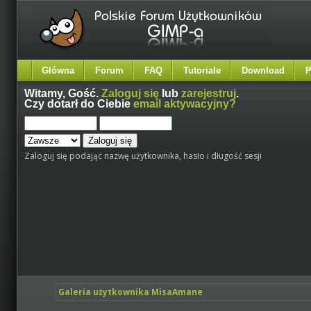
Główna
Forum
FAQ
Tutoriale
Download
P
Witamy,
Gość
.
Zaloguj się
lub
zarejestruj
.
Czy dotarł do Ciebie
email aktywacyjny?
Zaloguj się podając nazwę użytkownika, hasło i długość sesji
Galeria użytkownika MisaAmane