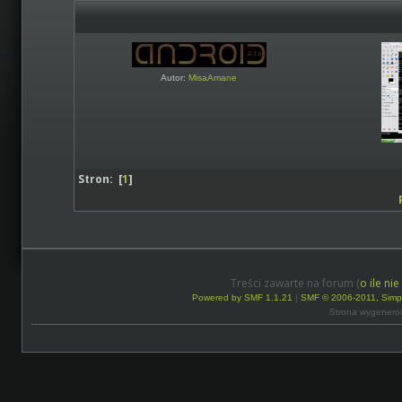
Autor:
MisaAmane
Stron: [
1
]
Treści zawarte na forum (
o ile ni
Powered by SMF 1.1.21
|
SMF © 2006-2011, Simp
Strona wygenero