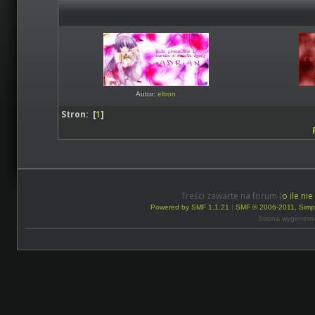
Autor:
eltron
Stron: [
1
]
Treści zawarte na forum (
o ile ni
Powered by SMF 1.1.21
|
SMF © 2006-2011, Simp
Strona wygenero