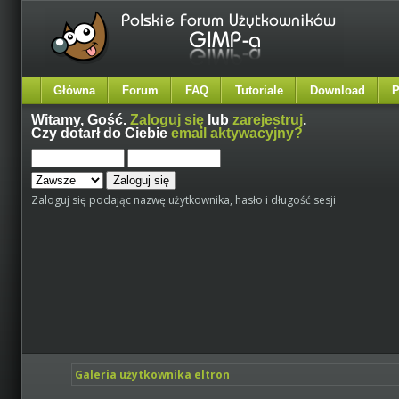
Główna
Forum
FAQ
Tutoriale
Download
P
Witamy,
Gość
.
Zaloguj się
lub
zarejestruj
.
Czy dotarł do Ciebie
email aktywacyjny?
Zaloguj się podając nazwę użytkownika, hasło i długość sesji
Galeria użytkownika eltron