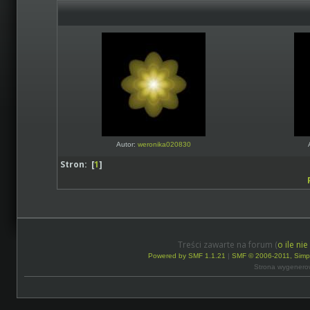
Autor:
weronika020830
Stron: [
1
]
Treści zawarte na forum (
o ile ni
Powered by SMF 1.1.21
|
SMF © 2006-2011, Simp
Strona wygenero