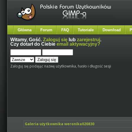
Główna
Forum
FAQ
Tutoriale
Download
P
Witamy,
Gość
.
Zaloguj się
lub
zarejestruj
.
Czy dotarł do Ciebie
email aktywacyjny?
Zaloguj się podając nazwę użytkownika, hasło i długość sesji
Galeria użytkownika weronika020830