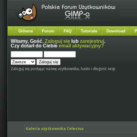
Główna
Forum
FAQ
Tutoriale
Download
P
Witamy,
Gość
.
Zaloguj się
lub
zarejestruj
.
Czy dotarł do Ciebie
email aktywacyjny?
Zaloguj się podając nazwę użytkownika, hasło i długość sesji
Galeria użytkownika Celestus