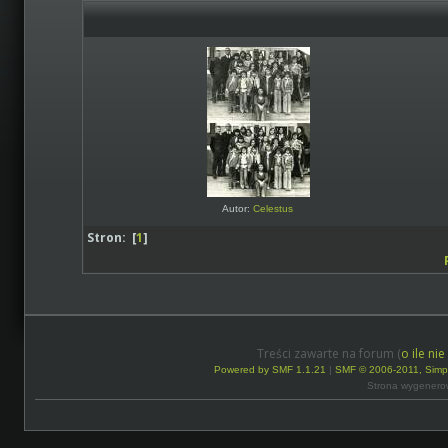
Autor:
Celestus
Stron: [
1
]
Treści zawarte na forum (
o ile ni
Powered by SMF 1.1.21
|
SMF © 2006-2011, Simp
Strona wygenero