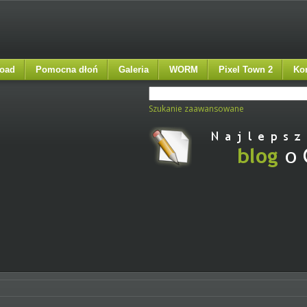
oad
Pomocna dłoń
Galeria
WORM
Pixel Town 2
Ko
Szukanie zaawansowane