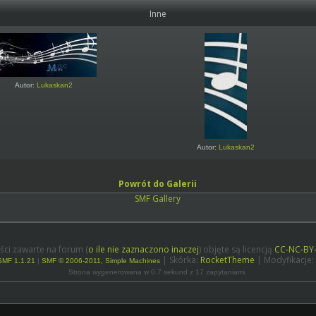
Inne
Autor:
Lukaskan2
Autor:
Lukaskan2
Powrót do Galerii
SMF Gallery
ści zawarte na forum (
o ile nie zaznaczono inaczej
) objęte są licencją
CC-NC-BY
| Skórka:
RocketTheme
| Modyfikacje:
SMF 1.1.21
|
SMF © 2006-2011, Simple Machines
Strona wygenerowana w 0.7 sekund z 17 zapytaniami.