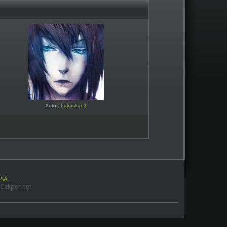
Autor:
Lukaskan2
-SA
.
 Cakper.net