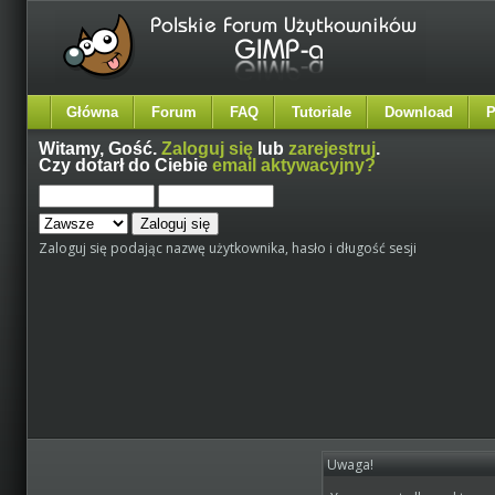
Główna
Forum
FAQ
Tutoriale
Download
P
Witamy,
Gość
.
Zaloguj się
lub
zarejestruj
.
Czy dotarł do Ciebie
email aktywacyjny?
Zaloguj się podając nazwę użytkownika, hasło i długość sesji
Uwaga!