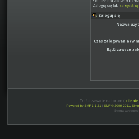
You are not allowed to ma
Zaloguj się lub
zarejestruj
Zaloguj się
Nazwa uży
Czas zalogowania (w m
Bądź zawsze za
Treści zawarte na forum (
o ile ni
Powered by SMF 1.1.21
|
SMF © 2006-2011, Simp
Strona wygenero