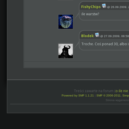
FishyChips
@
26.09.2009, 
ile warstw?
Blodek
@
27.09.2009, 08:58
Troche. Coś ponad 30, albo i 
Treści zawarte na forum (
o ile ni
Powered by SMF 1.1.21
|
SMF © 2006-2011, Simp
Strona wygenero