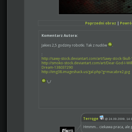
Poprzedni obraz
|
Powrót
Komentarz Autora:
Jakies 2,5 godziny robotki. Tak z nudów
.
:
http://sawy-stock.deviantart.com/art/Sawy-stock-Skul
http://smoko-stock.deviantart.com/art/Dear-God-I-Will
Dream-138037290
http://img38.imageshack.us/gal.php?g=macabre2.jpg
\,,/
Terrqge
@
24.09.2009, 14:
Hmmm... ciekawa praca, ale 