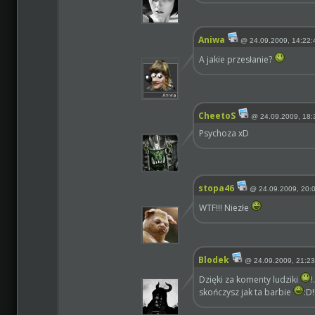
Aniwa
@
24.09.2009, 14:22:
A jakie przesłanie?
CheetoS
@
24.09.2009, 18:
Psychoza xD
stopa46
@
24.09.2009, 20:
WTF!!! Niezłe
Blodek
@
24.09.2009, 21:23
Dzięki za komenty ludziki
!
skończysz jak ta barbie
:D!