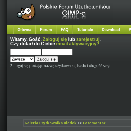
Główna
Forum
FAQ
Tutoriale
Download
P
Witamy,
Gość
.
Zaloguj się
lub
zarejestruj
.
Czy dotarł do Ciebie
email aktywacyjny?
Zaloguj się podając nazwę użytkownika, hasło i długość sesji
Galeria użytkownika Blodek
>>
Fotomontaż