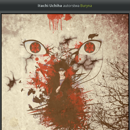
Itachi Uchiha
autorstwa
Buryna