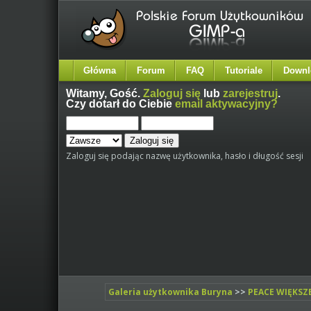
Główna
Forum
FAQ
Tutoriale
Downl
Witamy,
Gość
.
Zaloguj się
lub
zarejestruj
.
Czy dotarł do Ciebie
email aktywacyjny?
Zaloguj się podając nazwę użytkownika, hasło i długość sesji
Galeria użytkownika Buryna
>>
PEACE WIĘKSZ