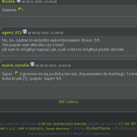
Blodek
@
09.11.2009, 18:46:29
Świetnie
!
agent_012
@
06.02.2010, 17:28:03
No, no...Ładnie to wszystko wykombinowałeś. Bravo. 5/5
Ten papier sam skleciłeś czy z neta?
Jak sam to mógłbyś napisać jak, a jak z neta to mógłbyś podać stronke.
marie_nutella
@
08.02.2010, 13:43:28
Super.
Ogromnie mi się podoba ten styl, dopasowałeś do Itachiego. Ta kre
boku krzaki [?], i papier. Super! 5/5
SMF Gallery
ści zawarte na forum (
o ile nie zaznaczono inaczej
) objęte są licencją
CC-NC-BY
| Skórka:
RocketTheme
| Modyfikacje:
SMF 1.1.21
|
SMF © 2006-2011, Simple Machines
Strona wygenerowana w 0.353 sekund z 21 zapytaniami.