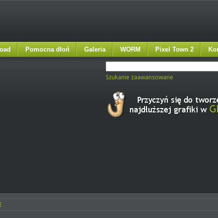
oad
Pomocna dłoń
Galeria
WORM
Pixel Town 2
Ko
Szukanie zaawansowane
E