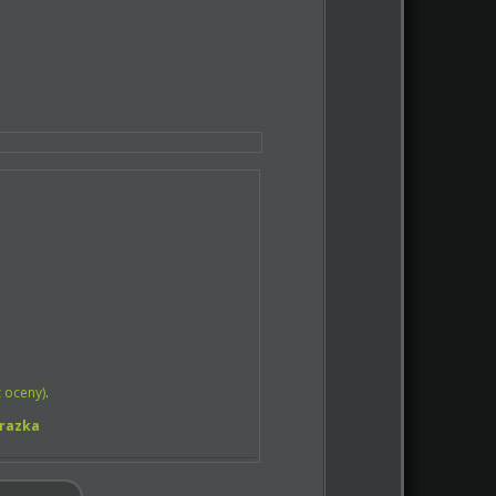
 oceny)
.
brazka