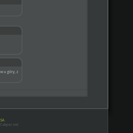
w u góry, z
-SA
.
 Cakper.net