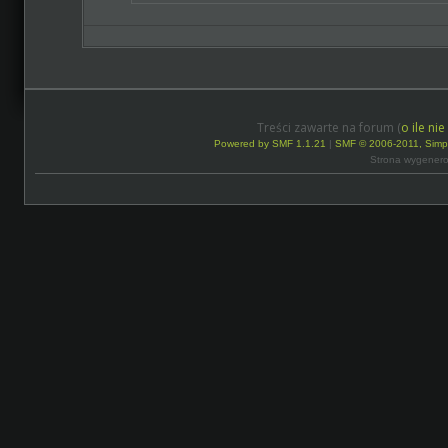
Treści zawarte na forum (
o ile ni
Powered by SMF 1.1.21
|
SMF © 2006-2011, Simp
Strona wygenero