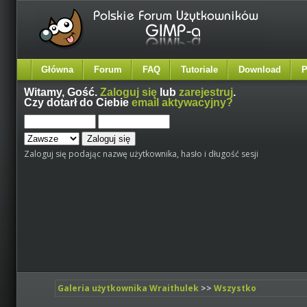
Główna
Forum
FAQ
Tutoriale
Download
P
Witamy,
Gość
.
Zaloguj się
lub
zarejestruj
.
Czy dotarł do Ciebie
email aktywacyjny?
Zaloguj się podając nazwę użytkownika, hasło i długość sesji
Galeria użytkownika Wraithulek
>>
Wszystko